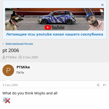
Летающие псы youtube канал нашего соклубника
International Forum
pt 2006
А
Д
PTMike
3 Сен 2005
в
а
т
т
PTMike
P
о
а
Гость
р
н
т
а
е
ч
3 Сен 2005
#1
м
а
ы
л
What do you think Mojito and all
а