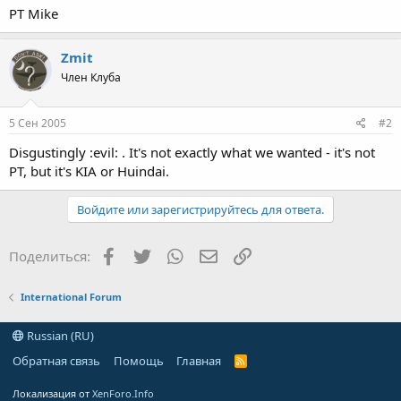
PT Mike
Zmit
Член Клуба
5 Сен 2005
#2
Disgustingly :evil: . It's not exactly what we wanted - it's not
PT, but it's KIA or Huindai.
Войдите или зарегистрируйтесь для ответа.
Facebook
Twitter
WhatsApp
Электронная почта
Ссылка
Поделиться:
International Forum
Russian (RU)
Обратная связь
Помощь
Главная
R
S
S
Локализация от
XenForo.Info