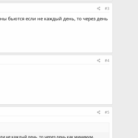
#3
ины бьются если не каждый день, то через день
#4
#5
сли не каждый день, то через день как минимум.