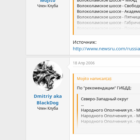
Волоколамское шоссе – МКАД
а
Волоколамское шоссе - Свобод
Член Клуба
Волоколамское шоссе - Академи
Волоколамское шоссе - Пятниц
Волоколамское шоссе - Габриче
Волоколамское шоссе - Походн
Пятницкое шоссе – МКАД
Пятницкое шоссе - Митинская у
Источник:
Пятницкое шоссе - 1-й Митинск
http://www.newsru.com/russia
Митинская ул. – МКАД
Митинская ул. - Трикотажный п
Митинская ул. - Дубравная ул.
18 Апр 2006
Митинская ул. - Барышиха ул.
Барышиха ул. - Дубравная ул.
Mojito написал(а):
Народного Ополчения ул. - Мне
Народного Ополчения ул. - Ма
По "рекомендации" ГИБДД:
Народного Ополчения ул. - пр
Dmitriy aka
Свободы ул. - Лодочная ул.
Северо-Западный округ
Свободы ул. – МКАД
BlackDog
...
Свободы ул. - ул. Планерная
Член Клуба
Народного Ополчения ул. - М
Свободы ул. - Фомичевой ул.
Народного Ополчения ул. - 
2-я Лыковская ул. - МКАД
Народного Ополчения ул. - 
...
Юго-Восточный округ
Ну прям каждый день играю с с