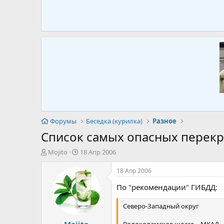
Форумы
Беседка (курилка)
Разное
Список самых опасных перек
А
Д
Mojito
18 Апр 2006
в
а
т
т
18 Апр 2006
о
а
По "рекомендации" ГИБДД:
р
н
т
а
е
ч
Северо-Западный округ
м
а
Mojito
ы
л