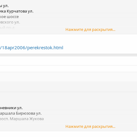
ы ул.
ка Курчатова ул.
кое шоссе
вского ул.
ый пр-д
Нажмите для раскрытия...
л.
ий пр-д
/18apr2006/perekrestok.html
р-д
вники ул.
ршала Бирюзова ул.
осп. Маршала Жукова
невники ул.
Маршала Бирюзова ул.
просп. Маршала Жукова
Нажмите для раскрытия...
удьбой в "Русскую рулетку".
:lol:
Нажмите для раскрытия...