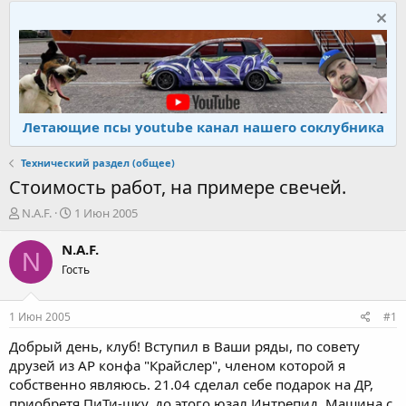
Летающие псы youtube канал нашего соклубника
Технический раздел (общее)
Стоимость работ, на примере свечей.
А
Д
N.A.F.
1 Июн 2005
в
а
т
т
N.A.F.
N
о
а
Гость
р
н
т
а
е
ч
1 Июн 2005
#1
м
а
ы
л
Добрый день, клуб! Вступил в Ваши ряды, по совету
а
друзей из АР конфа "Крайслер", членом которой я
собственно являюсь. 21.04 сделал себе подарок на ДР,
приобретя ПиТи-шку, до этого юзал Интрепид. Машина с