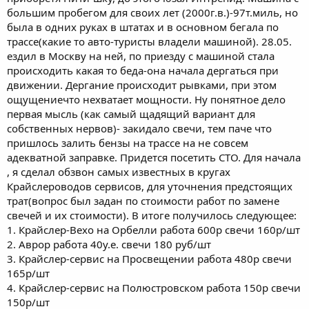
большим пробегом для своих лет (2000г.в.)-97т.миль, но
была в одних руках в штатах и в основном бегала по
трассе(какие то авто-туристы владели машиной). 28.05.
ездил в Москву на ней, по приезду с машиной стала
происходить какая то беда-она начала дергаться при
движении. Дергание происходит рывками, при этом
ощущениечто нехватает мощности. Ну понятное дело
первая мысль (как самый щадящий вариант для
собственных нервов)- закидало свечи, тем паче что
пришлось залить бензы на трассе на не совсем
адекватной заправке. Придется посетить СТО. Для начала
, я сделал обзвон самых известных в кругах
Крайслероводов сервисов, для уточнения предстоящих
трат(вопрос был задан по стоимости работ по замене
свечей и их стоимости). В итоге получилось следующее:
1. Крайслер-Вехо на Орбелли работа 600р свечи 160р/шт
2. Аврор работа 40у.е. свечи 180 руб/шт
3. Крайслер-сервис на Просвещении работа 480р свечи
165р/шт
4. Крайслер-сервис на Полюстровском работа 150р свечи
150р/шт