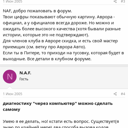
1 Июн 2005
#3
NAF, добро пожаловать в форум.
Твои цифры показывают обычную картину. Аврора -
официал, а у официалов всегда дороже. Но можно и
ожидать более высокого качества (хотя бывали разные
истории, которые это не подтверждают).
Для членов клуба в Авроре скидка, и есть свой мастер
приемщик (см. ветку про Аврора Авто).
Если ты в Питере, то приходи на тусовку, которая будет в
выходные. Все детали в клубном форуме.
N.A.F.
N
Гость
1 Июн 2005
#4
диагностику "через компьютер" можно сделать
самому
Умею я ее делать, но! кстати есть вопрос. Существует(я
знаю по крайней мере) два способа вызова кодов.