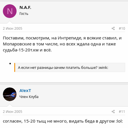
N.A.F.
N
Гость
2 Июн 2005
#10
Поставим, посмотрим, на Интрепиде, я всякие ставил, и
Мопаровские в том числе, но всех ждала одна и таже
судьба-15-20т.км и всё.
А если нет разницы-зачем платить больше? :wink:
A!exT
Член Клуба
2 Июн 2005
#11
согласен, 15-20 тыщ не много, видать беда в другом :lol: