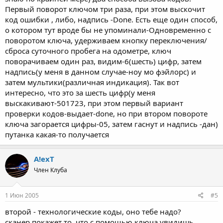
Первый поворот ключом три раза, при этом выскочит
код ошибки , либо, надпись -Done. Есть еще один способ,
о котором тут вроде бы не упоминали-Одновременно с
поворотом ключа, удерживаем кнопку переключения/
сброса суточного пробега на одометре, ключ
поворачиваем один раз, видим-6(шесть) цифр, затем
надпись(у меня в данном случае-ноу мо фэйлорс) и
затем мультики(различная индикация). Так вот
интересно, что это за шесть цифр(у меня
выскакивают-501723, при этом первый вариант
проверки кодов-выдает-done, но при втором повороте
ключа загорается цифры-05, затем гаснут и надпись -дан)
путанка какая-то получается
A!exT
Член Клуба
1 Июн 2005
#5
второй - технологические коды, оно тебе надо?
сканер покажет то, что с помощью ключа увидишь