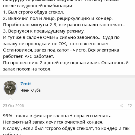
после следующей комбинации:
1. Был строго обдув стекол.
2. Включил пол и лицо, рециркуляцию и кондер.
Поработало минуты 2-3, все равно начало запотевать.
3. Вернулся к предыдущему режиму.
И тут же в салоне ОЧЕНЬ сильно завоняло... Судя по
запаху не проводка и не ОЖ, но кто ж его знает.
Остановился, залез под капот - чисто. Вся электрика
работает. A/C работает.
По прошествию 2-х дней еще подванивает. Остаточный
запах похож на тосол.
Zmit
Член Клуба
23 Окт 2006
#2
99% - влага в фильтре салона + пора его менять.
Неприятный запах лечится очисткой кондея.
К слову , если был "строго обдув стекол", то кондер и так
работал.