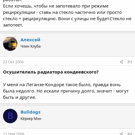
Если хочешь, чтобы не запотевало при режиме
рециркуляции - ставь на стекло частично или просто
стекло + рециркуляцию. Вони с улицы не будет.Стекло не
запотеет.
Алексей
Член Клуба
23 Окт 2006
#3
Осушителель радиатора кондеевского?
У меня на Леганзе-Кондоре такое было, правда вонь
была недолго. Но искали причину долго, значит - могут
быть и другие.
Bulldogs
B
Кёрхер Мэн
11 Ноя 2006
#4