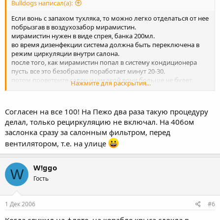
Bulldogs написал(а):
Если вонь с запахом тухляка, то можно легко отделаться от нее
побрызгав в воздухозабор мирамистин.
мирамистин нужен в виде спрея, банка 200мл.
во время дизенфекции система должна быть переключена в
режим циркуляции внутри салона.
после того, как мирамистин попал в систему кондиционера
пусть все это безобразие поработает минут 20-30.
потом проветрите салон и никакой вони больше не будет.
Нажмите для раскрытия...
этот простой способ обойдется вам рублей в 300 и полчаса
времени.
Согласен на все 100! На Пежо два раза такую процедуру
делал, только рециркуляцию не включал. На 406ом
заслонка сразу за салонным фильтром, перед
вентилятором, т.е. на улице
W!ggo
W
Гость
1 Дек 2006
#6
Когда служил на флоте, на корабле крыса сдохла в