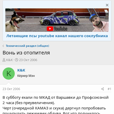
Летающие псы youtube канал нашего соклубника
Технический раздел (общее)
Вонь из отопителя
А
Д
K&K
23 Окт 2006
в
а
т
т
K&K
K
о
а
Кёрхер Мэн
р
н
т
а
е
ч
23 Окт 2006
#1
м
а
ы
л
В субботу ехали по МКАД от Варшавки до Профсоюзной
а
2 часа (без преувеличения).
Черт (очередной КАМАЗ и скука) дергнул попробовать
пошурудить режимами обдува. Вот что получилось