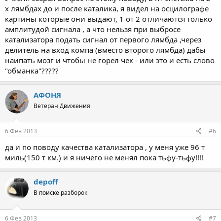
х лямбдах до и после каталика, я видел на осцилографе
картины которые они выдают, 1 от 2 отличаются только
амплитудой сигнала , а что нельзя при выбросе
катализатора подать сигнал от первого лямбда ,через
делитель на вход компа (вместо второго лямбда) дабы
наипать мозг и чтобы не горел чек - или это и есть слово
"обманка"?????
АФОНЯ
Ветеран Движения
6 Фев 2013
#6
да и по поводу качества катализатора , у меня уже 96 т
миль(150 т км.) и я ничего не менял пока тьфу-тьфу!!!!
depoff
В поиске разборок
6 Фев 2013
#7