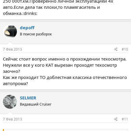
250 000т.км.Проверенно личной эксплуатацией 4х
авто.Если дела так плохи,то пламягаситель и
обманка.:drinks:
depoff
В поиске разборок
7 Фев 2013
#10
Сейчас стоит вопрос именно о прохождении техосмотра.
Неужели все у кого КАТ вырезан проходят техосмотр
заочно?
Как же проходит ТО доблестная классика отечественного
автопрома?
SELMER
Видавший Cruiser
7 Фев 2013
#11