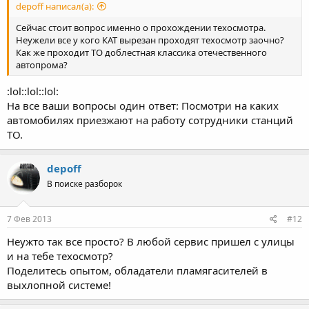
depoff написал(а):
Сейчас стоит вопрос именно о прохождении техосмотра.
Неужели все у кого КАТ вырезан проходят техосмотр заочно?
Как же проходит ТО доблестная классика отечественного
автопрома?
:lol::lol::lol:
На все ваши вопросы один ответ: Посмотри на каких
автомобилях приезжают на работу сотрудники станций
ТО.
depoff
В поиске разборок
7 Фев 2013
#12
Неужто так все просто? В любой сервис пришел с улицы
и на тебе техосмотр?
Поделитесь опытом, обладатели пламягасителей в
выхлопной системе!