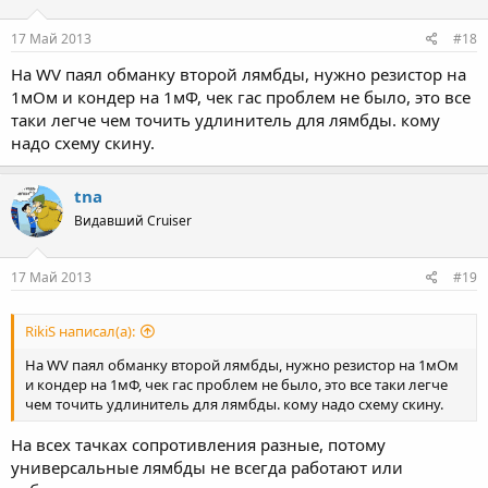
17 Май 2013
#18
На WV паял обманку второй лямбды, нужно резистор на
1мОм и кондер на 1мФ, чек гас проблем не было, это все
таки легче чем точить удлинитель для лямбды. кому
надо схему скину.
tna
Видавший Cruiser
17 Май 2013
#19
RikiS написал(а):
На WV паял обманку второй лямбды, нужно резистор на 1мОм
и кондер на 1мФ, чек гас проблем не было, это все таки легче
чем точить удлинитель для лямбды. кому надо схему скину.
На всех тачках сопротивления разные, потому
универсальные лямбды не всегда работают или