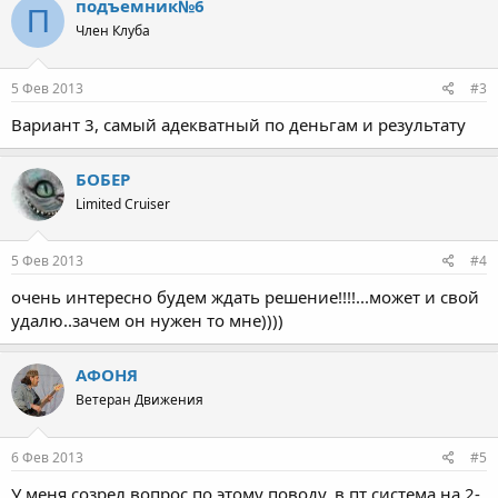
подъемник№6
П
Член Клуба
5 Фев 2013
#3
Вариант 3, самый адекватный по деньгам и результату
БОБЕР
Limited Cruiser
5 Фев 2013
#4
очень интересно будем ждать решение!!!!...может и свой
удалю..зачем он нужен то мне))))
АФОНЯ
Ветеран Движения
6 Фев 2013
#5
У меня созрел вопрос по этому поводу, в пт система на 2-