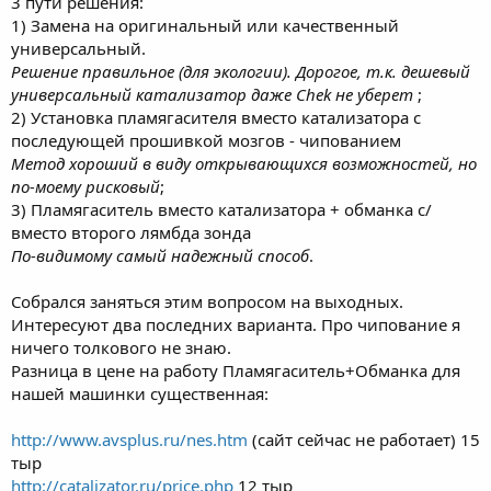
3 пути решения:
1) Замена на оригинальный или качественный
универсальный.
Решение правильное (для экологии). Дорогое, т.к. дешевый
универсальный катализатор даже Chek не уберет
;
2) Установка пламягасителя вместо катализатора с
последующей прошивкой мозгов - чипованием
Метод хороший в виду открывающихся возможностей, но
по-моему рисковый
;
3) Пламягаситель вместо катализатора + обманка с/
вместо второго лямбда зонда
По-видимому самый надежный способ
.
Собрался заняться этим вопросом на выходных.
Интересуют два последних варианта. Про чипование я
ничего толкового не знаю.
Разница в цене на работу Пламягаситель+Обманка для
нашей машинки существенная:
http://www.avsplus.ru/nes.htm
(сайт сейчас не работает) 15
тыр
http://catalizator.ru/price.php
12 тыр