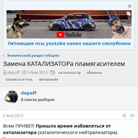
Летающие псы youtube канал нашего соклубника
Технический раздел (общее)
Замена КАТАЛИЗАТОРа пламягасителем
А
Д
Т
depoff
5 Фев 2013
катализатор
обманка
в
а
е
пламягаситель
чипование
т
т
г
о
а
и
depoff
р
н
т
В поиске разборок
а
е
ч
м
а
5 Фев 2013
#1
ы
л
а
Всем ПРИВЕТ!
Пришло время избавляться от
катализатора
(каталитического нейтрализатора).