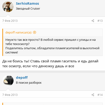
SerhioRamos
Звездный Cruiser
7 Фев 2013
#13
depoff написал(а):
Неужто так все просто? В любой сервис пришел с улицы и на
тебе техосмотр?
Поделитесь опытом, обладатели пламягасителей в выхлопной
системе!
Да не боись ты! Ставь свой пламя гаситель и едь делай
тех осмотр, если что денюжку дашь и все
depoff
В поиске разборок
7 Фев 2013
#14