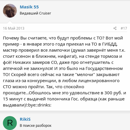
Masik 55
Видавший Cruiser
16 Май 2013
#17
Почему Вы считаете, что будут проблемы с ТО? Вот мой
пример - в январе этого года приехал на ТО в ГИБДД,
мастер проверил все лампочки (думал завернёт меня т.к.
стоит ксенон в ближнем, нифига!), на стенде тормоза и
фсё! Никаких замеров СО, даже про огнетушитель с
аптечкой не заикнулся! И это было на Государственном
ТО! Скорей всего сейчас на такие "мелочи" закрывают
глаза из-за конкуренции, в любом лицензированного
СТО можно пройти. Так, что спокойно
проходите...Обошлось мне это удовольствие в 300 руб. и
15 минут с выдачей толончика Гос. образца (как раньше
выдавали)!:bye::drinks:
RikiS
R
В поиске разборок