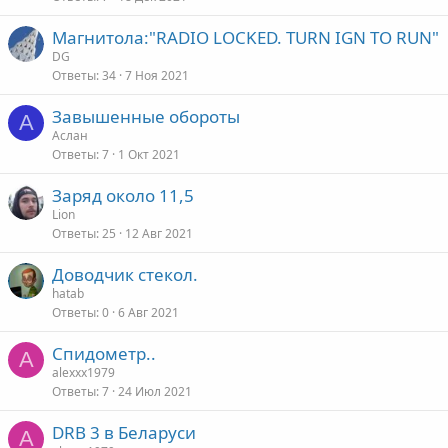
Магнитола:"RADIO LOCKED. TURN IGN TO RUN"
DG
Ответы
34
7 Ноя 2021
Завышенные обороты
А
Аслан
Ответы
7
1 Окт 2021
Заряд около 11,5
Lion
Ответы
25
12 Авг 2021
Доводчик стекол.
hatab
Ответы
0
6 Авг 2021
Спидометр..
A
alexxx1979
Ответы
7
24 Июл 2021
DRB 3 в Беларуси
A