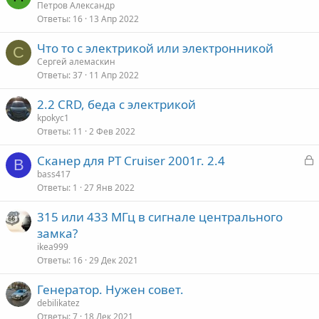
Петров Александр
Ответы
16
13 Апр 2022
Что то с электрикой или электронникой
С
Сергей алемаскин
Ответы
37
11 Апр 2022
2.2 CRD, беда с электрикой
kpokyc1
Ответы
11
2 Фев 2022
З
Сканер для PT Cruiser 2001г. 2.4
B
а
bass417
Ответы
1
27 Янв 2022
к
р
315 или 433 МГц в сигнале центрального
замка?
т
ikea999
а
Ответы
16
29 Дек 2021
Генератор. Нужен совет.
debilikatez
Ответы
7
18 Дек 2021