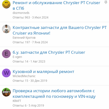
З
Ремонт и обслуживание Chrysler PT Cruiser
п
а
в СПб
л
к
е
dozmorovds
р
Ответы
963
3 Июл 2024
е
о
Контрактные запчасти для Вашего Chrysler PT
п
Cruiser из Японии!
л
е
Евгений Кротов
Ответы
197
7 Янв 2024
о
б.у. запчасти для Chrysler PT Cruiser
E
E-vgen
Ответы
14
1 Авг 2023
Кузовной и малярный ремонт
W
WickedMechanic
Ответы
15
30 Дек 2019
Проверка истории любого автомобиля с
комплектацией по госномеру и VIN-коду
KRAFT
Ответы
6
5 Апр 2019