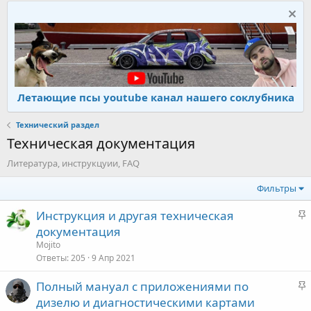
Летающие псы youtube канал нашего соклубника
Технический раздел
Техническая документация
Литература, инструкцуии, FAQ
Фильтры
З
Инструкция и другая техническая
а
документация
к
Mojito
р
Ответы
205
9 Апр 2021
е
З
Полный мануал с приложениями по
п
а
дизелю и диагностическими картами
л