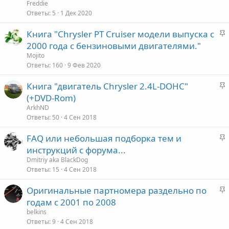
к
е
Freddie
р
Ответы
5
1 Дек 2020
е
о
З
Книга "Chrysler PT Cruiser модели выпуска с
п
а
2000 года с бензиновыми двигателями."
л
к
е
Mojito
р
Ответы
160
9 Фев 2020
е
о
З
Книга "двигатель Chrysler 2.4L-DOHC"
п
а
(+DVD-Rom)
л
к
е
ArkhND
р
Ответы
50
4 Сен 2018
е
о
З
FAQ или небольшая подборка тем и
п
а
инструкций с форума...
л
к
е
Dmitriy aka BlackDog
р
Ответы
15
4 Сен 2018
е
о
З
Оригинальные партномера раздельно по
п
а
годам с 2001 по 2008
л
к
е
belkins
р
Ответы
9
4 Сен 2018