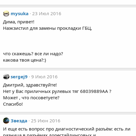
mysuka
23 Июл 2016
Дима, привет!
Наэкзистил для замены прокладки ГБЦ,
что скажешь? все ли надо?
какова твоя цена?:)
sergej9
9 Июл 2016
Дмитрий, здравствуйте!
Нет у Вас приличных рулевых тяг 68039889AA ?
Может , что посоветуете?
Спасибо!
Звезда
25 Июн 2016
И еще есть вопрос про диагностический разъём: есть ли
разница в разъёмах дорестайлинговых и