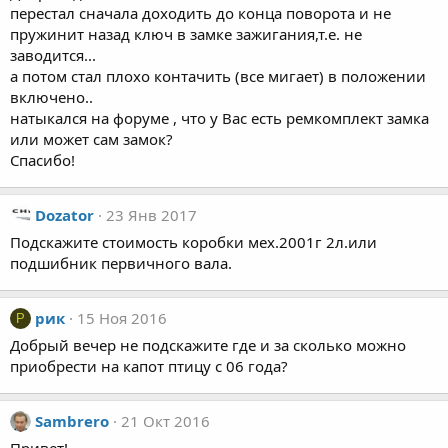
перестал сначала доходить до конца поворота и не
пружинит назад ключ в замке зажигания,т.е. не
заводится...
а потом стал плохо контачить (все мигает) в положении
включено..
натыкался на форуме , что у Вас есть ремкомплект замка
или может сам замок?
Спасибо!
Dozator
23 Янв 2017
Подскажите стоимость коробки мех.2001г 2л.или
подшибник первичного вала.
рик
15 Ноя 2016
Р
Добрый вечер не подскажите где и за сколько можно
приобрести на капот птицу с 06 года?
Sambrero
21 Окт 2016