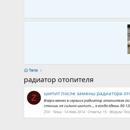
Теги
радиатор отопителя
шипит после замены радиатора от
Z
Вчера менял в сервисе радиатор отопителя (ес
стоишь не сильно шипит..., а когда едешь 90-
ZSV
Тема
14 Фев 2014
Ответы: 15
Форум:
Тех