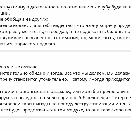
деструктивную деятельность по отношению к клубу будешь в
кции.
 не обобщай на других;
видел оснований для тебя надеяться, что на эту встречу при
 которые у меня есть, я тебе дал, и не надо катить балоны 
заслуживает повышенного внимания, но, может быть, хватит
изнаться, порядком надоело.
го я и не ожидал.
ействительно обидно иногда. Все что мы делаем, мы делаем
тречу становится утомительно. Поэтому иногда приходится 
ебя помочь организовать рассылку, или хотя бы предостави
орум за последнюю неделю пришло 5-6 человек из Питера. Е
следовали твои выпады по поводу деструктивизации и т.д. Кт
 все будет продолжаться в том же духе, то они тебе скоро по