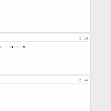
#5
лее по тексту.
#6