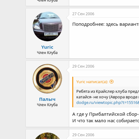
Член Клуба
27 Сен 2006
Поподробнее: здесь вариант
Yuric
Член Клуба
29 Сен 2006
Yuric написал(а):
Ребята из Крайслер клуба предл
катайся- не хочу (Аврора врод
Палыч
dodge.ru/viewtopic.php?t=15516
Член Клуба
А где у Прибалтийской сбор-
И что так мало нас собирает
29 Сен 2006