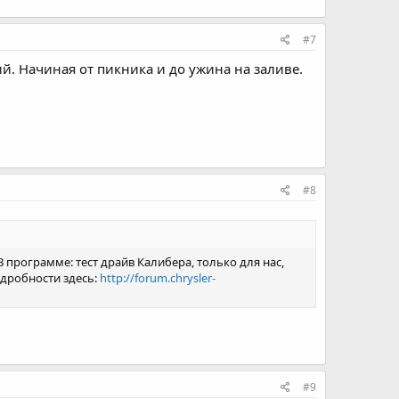
#7
й. Начиная от пикника и до ужина на заливе.
#8
В программе: тест драйв Калибера, только для нас,
одробности здесь:
http://forum.chrysler-
#9