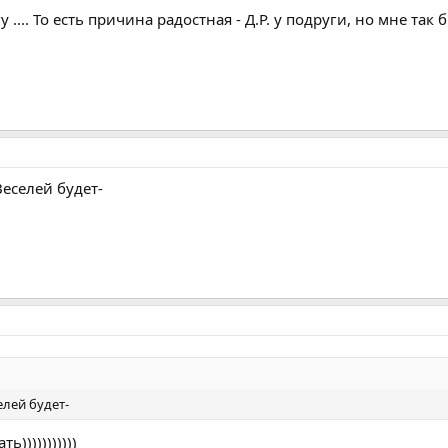
гу .... То есть причина радостная - Д.Р. у подруги, но мне так бы
Веселей будет-
елей будет-
ь)))))))))))