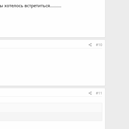
 хотелось встретиться..........
#10
#11