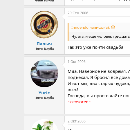
Член Клуба
29 Сен 2006
Innuendo написал(а):
Ну, ага, и еще человек тридцать)))
Палыч
Так это уже почти свадьба
Член Клуба
1 Окт 2006
Мда. Наверное не вовремя. А
подъехал. Я бросил все дома
И вот мы, два старых чудак
всех!
Yuric
Господа, вы просто дайте по
Член Клуба
~censored~
2 Окт 2006