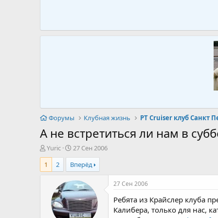
Форумы
Клубная жизнь
PT Cruiser клуб Санкт П
А не встретиться ли нам в субб
А
Д
Yuric
27 Сен 2006
в
а
1
2
Вперёд
т
т
о
а
р
н
27 Сен 2006
т
а
Ребята из Крайслер клуба пр
е
ч
м
а
Калибера, только для нас, к
ы
л