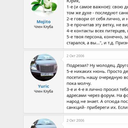
Юрик,
1-е (и самое важное): свою 
том же духе - последуют сан
2-е говори от себя лично, и
Mojito
3-е прочитав эту ветку, не 
Член Клуба
4-е контакты всех питерцев,
5-е твоя персона, конечно, 
старался, а вы...", и т.д. Пр
2 Окт 2006
Подрезал? Ну молодец. Друго
5-е никаких нюнь. Просто д
посетить нашу очередную вс
пока молчу.
Yuric
3-е и 4-е я лично просил т
Член Клуба
адресами через форум. На ф
народ не знает. А отсюда по
санкций- прибереги их. Если
2 Окт 2006