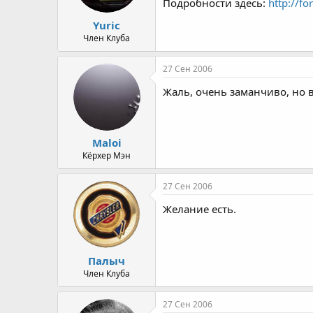
Подробности здесь:
http://f
а
Yuric
Член Клуба
27 Сен 2006
Жаль, очень заманчиво, но 
Maloi
Кёрхер Мэн
27 Сен 2006
Желание есть.
Палыч
Член Клуба
27 Сен 2006