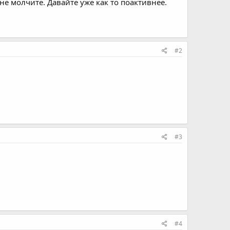
не молчите. Давайте уже как то поактивнее.
#2
#3
#4