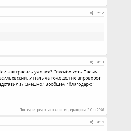
#12
#13
 Или наигрались уже все? Спасибо хоть Палыч
асильевский. У Палыча тоже дел не впроворот.
 Представили? Смешно? Вообщем "благодарю"
Последнее редактирование модератором:
2 Окт 2006
#14