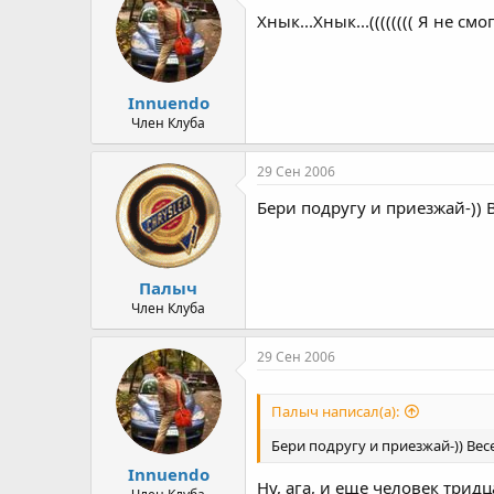
Хнык...Хнык...(((((((( Я не смо
Innuendo
Член Клуба
29 Сен 2006
Бери подругу и приезжай-)) 
Палыч
Член Клуба
29 Сен 2006
Палыч написал(а):
Бери подругу и приезжай-)) Вес
Innuendo
Ну, ага, и еще человек тридцат