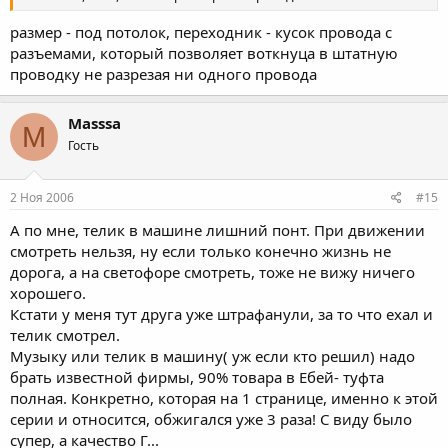
размер - под потолок, переходник - кусок провода с
разъемами, который позволяет воткнуца в штатную
проводку не разрезая ни одного провода
Masssa
M
Гость
2 Ноя 2006
#15
А по мне, телик в машине лишний понт. При движении
смотреть нельзя, ну если только конечно жизнь не
дорога, а на светофоре смотреть, тоже не вижу ничего
хорошего.
Кстати у меня тут друга уже штрафанули, за то что ехал и
телик смотрел.
Музыку или телик в машину( уж если кто решил) надо
брать известной фирмы, 90% товара в Ебей- туфта
полная. Конкретно, которая на 1 странице, именно к этой
серии и относится, обжигался уже 3 раза! С виду было
супер, а качество Г...