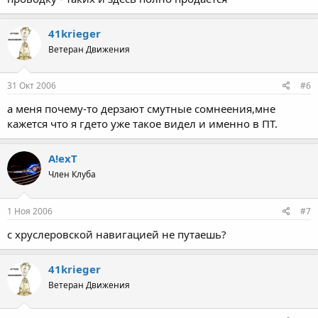
41krieger
Ветеран Движения
31 Окт 2006
#6
а меня почему-то дерзают смутные сомнеения,мне
кажется что я гдето уже такое видел и именно в ПТ.
A!exT
Член Клуба
1 Ноя 2006
#7
с хруслеровской навигацией не путаешь?
41krieger
Ветеран Движения