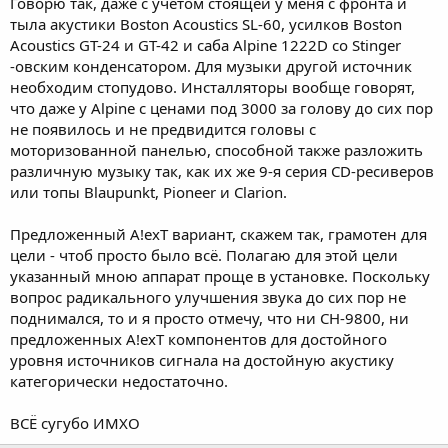
Говорю так, даже с учётом стоящей у меня с фронта и
тыла акустики Boston Acoustics SL-60, усилков Boston
Acoustics GT-24 и GT-42 и cаба Alpine 1222D cо Stinger
-овским конденсатором. Для музыки другой источник
необходим стопудово. Инсталляторы вообще говорят,
что даже у Alpine с ценами под 3000 за голову до сих пор
не появилось и не предвидится головы с
моторизованной панелью, способной также разложить
различную музыку так, как их же 9-я серия СD-ресиверов
или топы Blaupunkt, Pioneer и Clarion.
Предложенный A!exT вариант, скажем так, грамотен для
цели - чтоб просто было всё. Полагаю для этой цели
указанный мною аппарат проще в установке. Поскольку
вопрос радикального улучшения звука до сих пор не
поднимался, то и я просто отмечу, что ни СH-9800, ни
предложенных A!exT компонентов для достойного
уровня источников сигнала на достойную акустику
категорически недостаточно.
ВСЁ сугубо ИМХО