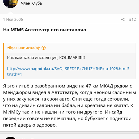
Член Клуба
1 Ноя 2006
#12
На МIМS Автотеатр его выставлял
zilgaz написал(а):
Как вам такая инсталяция, КОШМАР!!!!!!
http://www.magnitola.ru/SVOJ-SREDI-В«CHUZHIHВ»-a-1028.html?
tPath=4
Я это литьё в разобранном виде на 47 км МКАД рядом с
Мейджором видел в Автотеатре, когда неоном салонным
у них закупался на свои авто. Они еще тогда сетовали,
что на дизайн салона ни бабла, ни креатива не хватат. К
МИМСу так и не нашли ни того ни другого. Инсайд
передний совсем не впечатлил, но бубухает с поднятой
пятой дверью здорово.