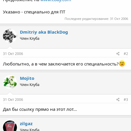
Указано - специально для ПТ
Последнее редактирование:
31 Окт 2006
Dmitriy aka BlackDog
Член Клуба
31 Окт 2006
#2
Любопытно, а в чем заключается его специальность?
Mojito
Член Клуба
31 Окт 2006
#3
Дал бы ссылку прямо на этот лот...
zilgaz
Член Клуба