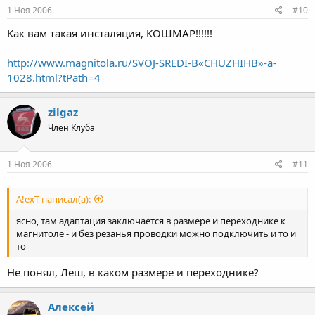
1 Ноя 2006
#10
Как вам такая инсталяция, КОШМАР!!!!!!
http://www.magnitola.ru/SVOJ-SREDI-В«CHUZHIHВ»-a-
1028.html?tPath=4
zilgaz
Член Клуба
1 Ноя 2006
#11
A!exT написал(а):
ясно, там адаптация заключается в размере и переходнике к
магнитоле - и без резанья проводки можно подключить и то и
то
Не понял, Леш, в каком размере и переходнике?
Алексей