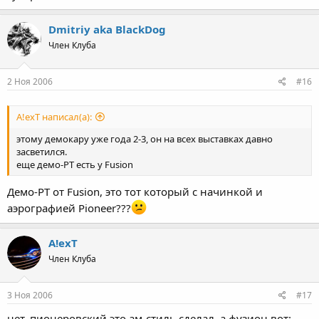
Dmitriy aka BlackDog
Член Клуба
2 Ноя 2006
#16
A!exT написал(а):
этому демокару уже года 2-3, он на всех выставках давно
засветился.
еще демо-РТ есть у Fusion
Демо-PT от Fusion, это тот который с начинкой и
аэрографией Pioneer???
A!exT
Член Клуба
3 Ноя 2006
#17
нет, пионеровский это ам-стиль сделал, а фузион вот: