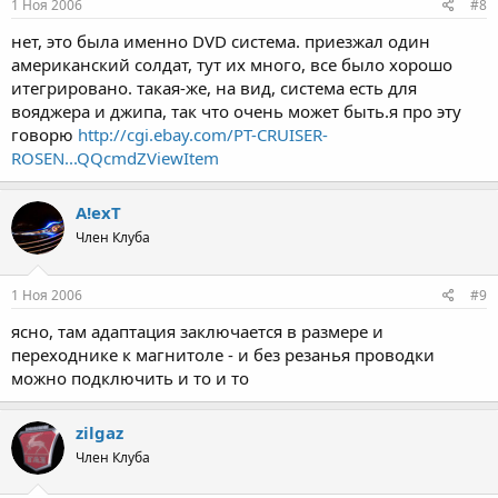
1 Ноя 2006
#8
нет, это была именно DVD система. приезжал один
американский солдат, тут их много, все было хорошо
итегрировано. такая-же, на вид, система есть для
вояджера и джипа, так что очень может быть.я про эту
говорю
http://cgi.ebay.com/PT-CRUISER-
ROSEN...QQcmdZViewItem
A!exT
Член Клуба
1 Ноя 2006
#9
ясно, там адаптация заключается в размере и
переходнике к магнитоле - и без резанья проводки
можно подключить и то и то
zilgaz
Член Клуба