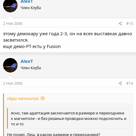
A!exT
Член Клуба
2 Ноя 2006
#13
этому демокару уже года 2-3, он на всех выставках давно
засветился.
еще демо-РТ есть у Fusion
A!exT
Член Клуба
2 Ноя 2006
#14
zilgaz написал(а):
ясно, там адаптация заключается в размере и переходнике
к магнитоле - и без резанья проводки можно подключить и
то и то
Не понял, Леш, в каком размере и переходнике?