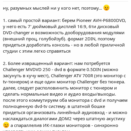
ну, разумных мыслей ни у кого нет, поэтому...
1. самый простой вариант: берем Pioneer AVH-P6800DVD,
у него есть 7' дюймовый дисплей 16:9, 6ти дисковый
DVD-changer и возможность дооборудования модулями
(внешний проц, голубойзуб). формат 2DIN, поэтому
придеться доработать консоль - но в любой приличной
студии с этим легко справяться
2. Более извращенный вариант: нам потребуется
Challenger MVDVD 250 - dvd в формате 0.5DIN (можно
засунуть в кучу мест), Challenger ATV 700R (это монитор с
tv-тюнером) и еще один монитор Challenger без тюнера.
далее, следует располовинить монитор с тюнером и
сделать нормальные видео и аудио входы/выходы.
после этого коммутируем оба монитора с dvd и получаем
полноценную dvd-tv систему. в штатной бошке
придеться организовать линейный аудиовход - и можно
наслаждаться диалогами ДОМ2 через штатную акустику
а спараллелив ИК-глазки мониторов - синхронно