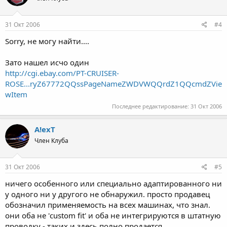
31 Окт 2006
#4
Sorry, не могу найти....
Зато нашел исчо один
http://cgi.ebay.com/PT-CRUISER-
ROSE...ryZ67772QQssPageNameZWDVWQQrdZ1QQcmdZVie
wItem
Последнее редактирование:
31 Окт 2006
A!exT
Член Клуба
31 Окт 2006
#5
ничего особенного или специально адаптированного ни
у одного ни у другого не обнаружил. просто продавец
обозначил применяемость на всех машинах, что знал.
они оба не 'custom fit' и оба не интегрируются в штатную
проводку - таких и здесь полно продается