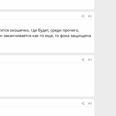
#2
ится окошечко, где будет, среди прочего,
и он заканчивается как-то еще, то фока защищена
#3
#4