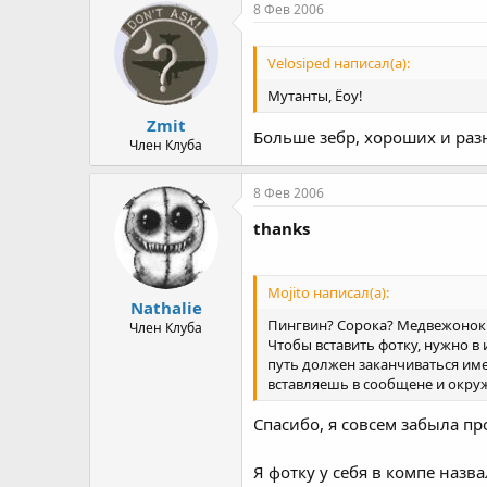
8 Фев 2006
Velosiped написал(а):
Мутанты, Ёоу!
Zmit
Больше зебр, хороших и разн
Член Клуба
8 Фев 2006
thanks
Mojito написал(а):
Nathalie
Пингвин? Сорока? Медвежонок п
Член Клуба
Чтобы вставить фотку, нужно в 
путь должен заканчиваться имене
вставляешь в сообщене и окру
Спасибо, я совсем забыла пр
Я фотку у себя в компе назв