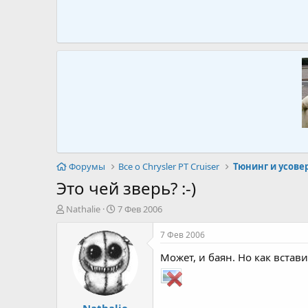
Форумы
Все о Chrysler PT Cruiser
Тюнинг и усов
Это чей зверь? :-)
А
Д
Nathalie
7 Фев 2006
в
а
т
т
7 Фев 2006
о
а
Может, и баян. Но как встави
р
н
т
а
е
ч
м
а
Nathalie
ы
л