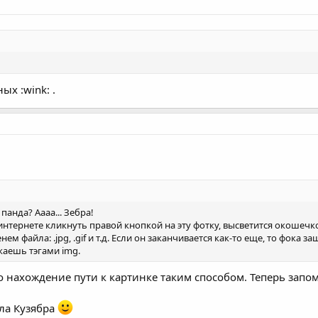
ых :wink: .
анда? Аааа... Зебра!
интернете кликнуть правой кнопкой на эту фотку, высветится окошечко, 
м файла: .jpg, .gif и т.д. Если он заканчивается как-то еще, то фока 
жаешь тэгами img.
о нахождение пути к картинке таким способом. Теперь запо
ала Кузябра