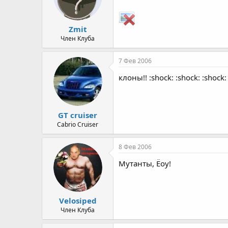
Zmit
Член Клуба
7 Фев 2006
клоны!! :shock: :shock: :shock:
GT cruiser
Cabrio Cruiser
8 Фев 2006
Мутанты, Ёоу!
Velosiped
Член Клуба