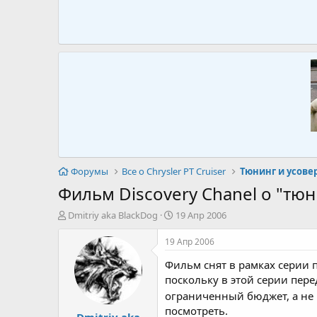
Форумы
Все о Chrysler PT Cruiser
Тюнинг и усов
Фильм Discovery Chanel о "тюни
А
Д
Dmitriy aka BlackDog
19 Апр 2006
в
а
т
т
19 Апр 2006
о
а
Фильм снят в рамках серии п
р
н
т
а
поскольку в этой серии пе
е
ч
ограниченный бюджет, а не
м
а
посмотреть.
Dmitriy aka
ы
л