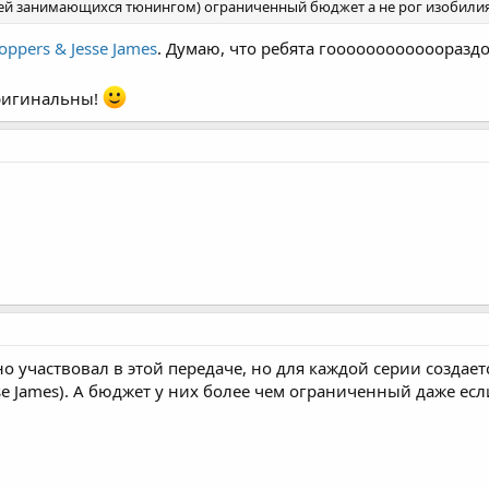
ей занимающихся тюнингом) ограниченный бюджет а не рог изобилия
ppers & Jesse James
. Думаю, что ребята гоооооооооооораздо
оригинальны!
но участвовал в этой передаче, но для каждой серии создае
se James). А бюджет у них более чем ограниченный даже е