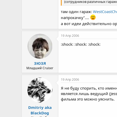
(сотрудников различных гараж
там один гараж:
WestCoastCho
напрокачку"....
а вот идеи действительно 
19 Апр 2006
:shock: :shock: :shock:
ЗЮЗЯ
Младший Cruiser
19 Апр 2006
Я не буду спорить, кто имен
является лишь ведущий (Jes
фильма это можно уяснить.
Dmitriy aka
BlackDog