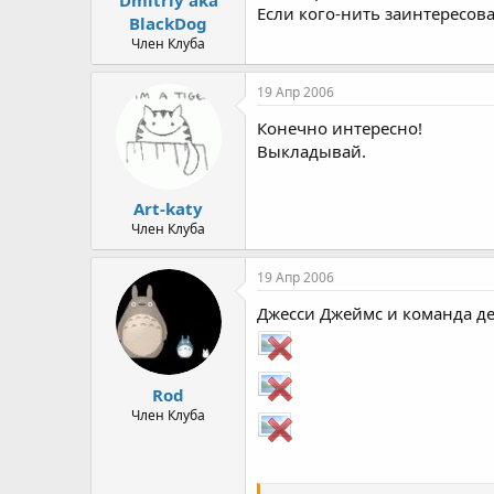
Если кого-нить заинтересов
а
BlackDog
Член Клуба
19 Апр 2006
Конечно интересно!
Выкладывай.
Art-katy
Член Клуба
19 Апр 2006
Джесси Джеймс и команда де
Rod
Член Клуба