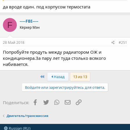
да вроде один. под корпусом термостата
----FBI----
F
Кёрхер Мэн
28 Май 2018
#251
Попробуйте продуть между радиатором ОЖ и
кондиционера.За пару лет туда столько всякого
набивается.
First
Назад
13 из 13
Войдите или зарегистрируйтесь для ответа.
Facebook
Twitter
WhatsApp
Электронная почта
Ссылка
Поделиться:
Двигатель/трансмиссия
Russian (RU)