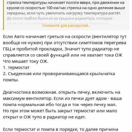
стрелка температуры начинает ползти вверх, при движении на
круизе со скоростью 100 км/час стрелка на одно деление выше
середины, если чуть увеличить нагрузку температура растёт.
До этого грабли были из-за крышки радиатора, которую
поменял, на неоригинал. Сейчас грешил на термостат,
Нажмите для раскрытия...
поставил обратно старый оригинальный который исправен
(проверено кастрюлей). Вентилятор работает, но у него
Если Авто начинает греться на скорости (вентилятор тут
выгорел разъём в своё время, видимо из-за плохого контакта,
вообще не нужен) при отсутствии симптомов перегрева
по этому теперь провода тупо спаяны, вентилятор работает от
ГБЦ и пробитой прокладки, Значит тупо радиатор не
датчика на бОльшую скорость. В общем всё вроде как надо а
справляется со своей функций или не хватает тока ОЖ
греется. Печка температуру опускает, выброса жидкости нет.
Шланги системы охлаждения твердые, под давлением. Что
Что мешает току ОЖ.
странно: в расширительном уровень ОЖ не повышается при
1. термостат
перегреве. Из-за этого грешу опять на крышку радиатора, но
2. Съеденная или проворачивающаяся крыльчатка
теперь что она не открывается и не сбрасывает давление. В
помпы.
общем поможите, люди добрые, кто чем сможет, куда лезть,
что глядеть.
Диагностика возможная. открыть печку, включить на
ПыСы: пузырей нет, выброса ОЖ нет, по этому целостность ГБЦ
и прокладки пока сомнений не вызывает.
максимум вентилятор. Если из печки дует адом - ваша
ПыСыПыСы: вентилятор он же либо крутит либо нет,
помпа нормальная ибо тогда и ток через печку мал.
насколько я понимаю, в 2001 году обороты мозгами не
Но при этом может быть закрыт термостат или мало
регулировались?
открыт и ОЖ тупо в радиатор не идет.
Если термостат и помпа в порядке, то далее причина