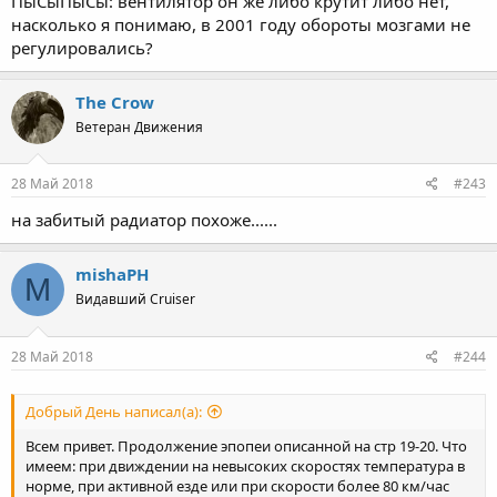
ПыСыПыСы: вентилятор он же либо крутит либо нет,
насколько я понимаю, в 2001 году обороты мозгами не
регулировались?
The Crow
Ветеран Движения
28 Май 2018
#243
на забитый радиатор похоже......
mishaPH
M
Видавший Cruiser
28 Май 2018
#244
Добрый День написал(а):
Всем привет. Продолжение эпопеи описанной на стр 19-20. Что
имеем: при движдении на невысоких скоростях температура в
норме, при активной езде или при скорости более 80 км/час