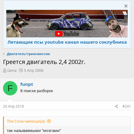
Летающие псы youtube канал нашего соклубника
Двигатель/трансмиссия
Греется двигатель 2,4 2002г.
А
Д
Gena
5 Апр 2006
в
а
т
т
funpt
F
о
а
В поиске разборок
р
н
т
а
е
ч
20 Апр 2018
#241
м
а
ы
л
а
The Crow написал(а):
так называемыми "мозгами"