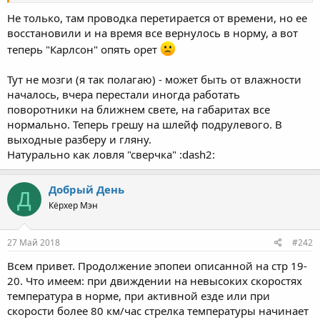
Не только, там проводка перетирается от времени, но ее
восстановили и на время все вернулось в норму, а вот
теперь "Карлсон" опять орет
Тут не мозги (я так полагаю) - может быть от влажности
началось, вчера перестали иногда работать
поворотники на ближнем свете, на габаритах все
нормально. Теперь грешу на шлейф подрулевого. В
выходные разберу и гляну.
Натурально как ловля "сверчка" :dash2:
Добрый День
Д
Кёрхер Мэн
27 Май 2018
#242
Всем привет. Продолжение эпопеи описанной на стр 19-
20. Что имеем: при движдении на невысоких скоростях
температура в норме, при активной езде или при
скорости более 80 км/час стрелка температуры начинает