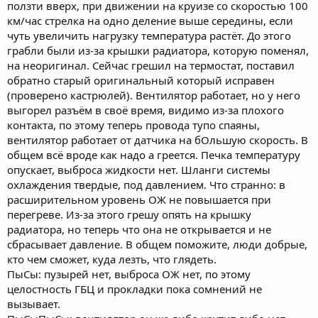
ползти вверх, при движении на круизе со скоростью 100
км/час стрелка на одно деление выше середины, если
чуть увеличить нагрузку температура растёт. До этого
грабли были из-за крышки радиатора, которую поменял,
на неоригинал. Сейчас грешил на термостат, поставил
обратно старый оригинальный который исправен
(проверено кастрюлей). Вентилятор работает, но у него
выгорел разъём в своё время, видимо из-за плохого
контакта, по этому теперь провода тупо спаяны,
вентилятор работает от датчика на бОльшую скорость. В
общем всё вроде как надо а греется. Печка температуру
опускает, выброса жидкости нет. Шланги системы
охлаждения твердые, под давлением. Что странно: в
расширительном уровень ОЖ не повышается при
перегреве. Из-за этого грешу опять на крышку
радиатора, но теперь что она не открывается и не
сбрасывает давление. В общем поможите, люди добрые,
кто чем сможет, куда лезть, что глядеть.
ПыСы: пузырей нет, выброса ОЖ нет, по этому
целостность ГБЦ и прокладки пока сомнений не
вызывает.