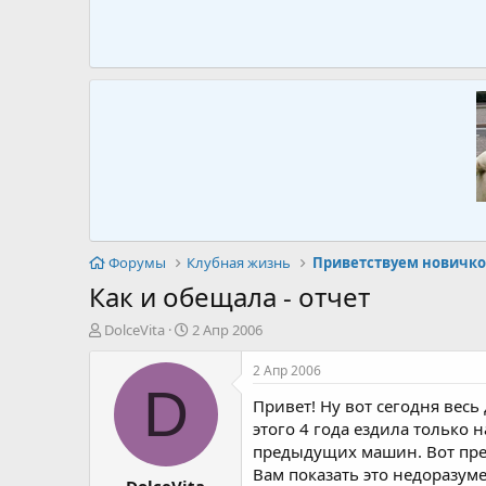
Форумы
Клубная жизнь
Приветствуем новичко
Как и обещала - отчет
А
Д
DolceVita
2 Апр 2006
в
а
т
т
2 Апр 2006
о
а
D
Привет! Ну вот сегодня вес
р
н
т
а
этого 4 года ездила только 
е
ч
предыдущих машин. Вот пред
м
а
Вам показать это недоразум
DolceVita
ы
л