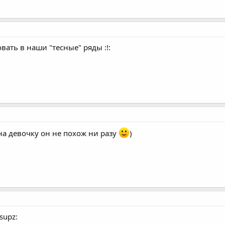
ть в наши "тесные" ряды :!:
на девочку он не похож ни разу
)
supz: