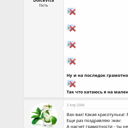
а
Гость
Ну и на последок грамотн
Так что катаюсь я на мал
2 Апр 2006
Вах-вах! Какая красотулька! :
Еще раз поздравляю :wav:
А насчет грамотности - ты 