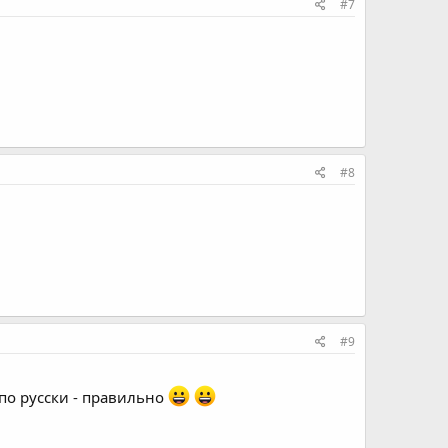
#7
#8
#9
 по русски - правильно