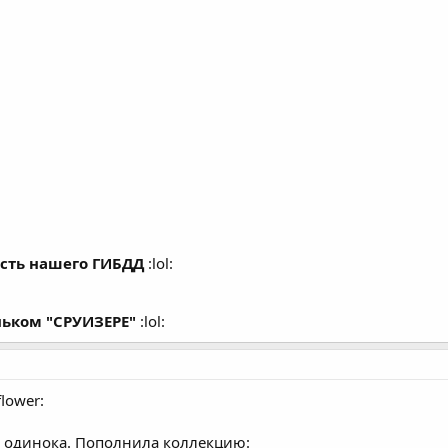
ость нашего ГИБДД
:lol:
еньком "СРУИЗЕРЕ"
:lol:
flower:
не одинока. Пополнила коллекцию: