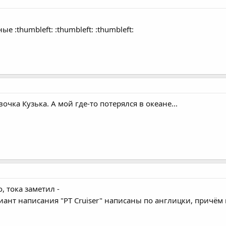
 :thumbleft: :thumbleft: :thumbleft:
очка Кузька. А мой где-то потерялся в океане...
, тока заметил -
иант написания "PT Cruiser" написаны по англицки, причём