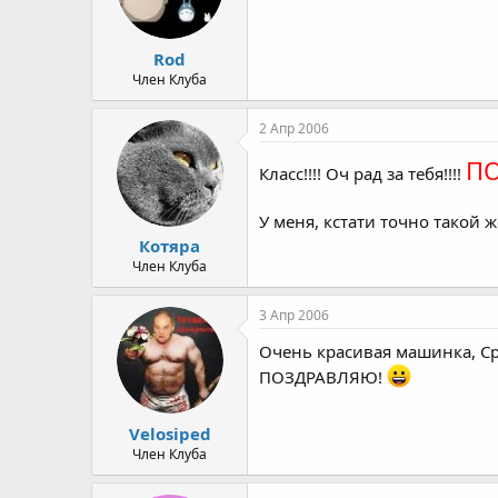
Rod
Член Клуба
2 Апр 2006
ПО
Класс!!!! Оч рад за тебя!!!!
У меня, кстати точно такой ж
Котяра
Член Клуба
3 Апр 2006
Очень красивая машинка, Сру
ПОЗДРАВЛЯЮ!
Velosiped
Член Клуба