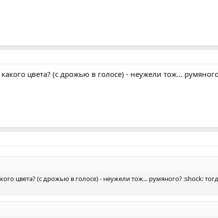
 - какого цвета? (с дрожью в голосе) - неужели тож... румяног
акого цвета? (с дрожью в голосе) - неужели тож... румяного? :shock: тог