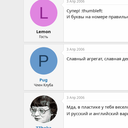
3 Апр 2006
L
Супер! :thumbleft:
И буквы на номере правильные
Lemon
Гость
3 Апр 2006
P
Славный агрегат, славная дев
Pug
Член Клуба
3 Апр 2006
Мда, в пластике у тебя весело
И русский и английский вар
ZZheka