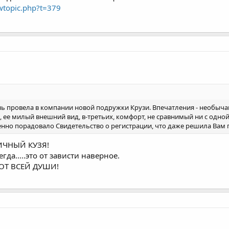
ewtopic.php?t=379
нь провела в компании новой подружки Крузи. Впечатления - необычай
х, ее милый внешний вид, в-третьих, комфорт, не сравнимый ни с од
нно порадовало Свидетельство о регистрации, что даже решила Вам 
ИЧНЫЙ КУЗЯ!
сегда.....это от зависти наверное.
ОТ ВСЕЙ ДУШИ!