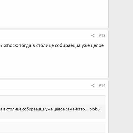
#13
о? :shock: тогда в столице собираецца уже целое
#14
да в столице собираецца уже целое семейство... :blob6: