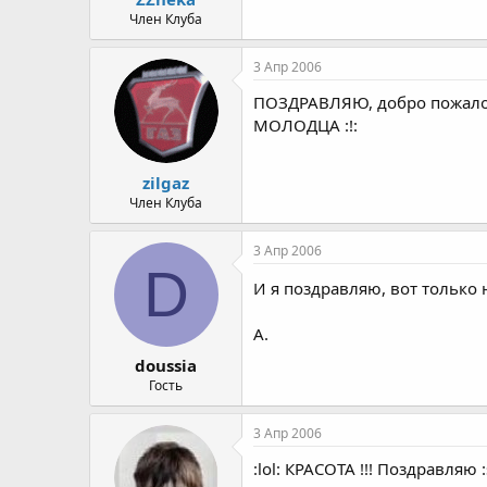
Член Клуба
3 Апр 2006
ПОЗДРАВЛЯЮ, добро пожалова
МОЛОДЦА :!:
zilgaz
Член Клуба
3 Апр 2006
D
И я поздравляю, вот только 
А.
doussia
Гость
3 Апр 2006
:lol: КРАСОТА !!! Поздравляю :