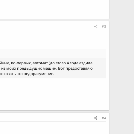
#3
ные, во-первых, автомат (до этого 4 года ездила
ной из моих предыдущих машин. Вот предоставляю
показать это недоразумение.
#4