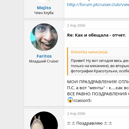
http://forum.ptcruiser.club/vi
Mojito
Член Клуба
2 Апр 2006
Re: Как и обещала - отчет.
DolceVita написал(а):
Faritos
Привет! Ну вот сегодня весь де
Младший Cruiser
только на механике), во-вторы
фотографии Красотульки, особе
МОИ ПРАЗДРАВЛЕНИЯ! ОТЛ
П.С. а вот "менты" - к....как в
ВСЕ РАВНО ПОЗДРАВЛЕНИЯ 
ccasion5:
2 Апр 2006
:!: :!: Поздравляю :!: :!: