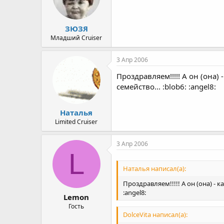
ЗЮЗЯ
Младший Cruiser
3 Апр 2006
Проздравляем!!!!! А он (она)
семейство... :blob6: :angel8:
Наталья
Limited Cruiser
3 Апр 2006
L
Наталья написал(а):
Проздравляем!!!!! А он (она) - к
:angel8:
Lemon
Гость
DolceVita написал(а):