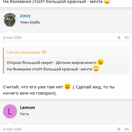
На Якиманке стоИт большой красный - мечта
Zmit
Член Клуба
8 Ноя 2006
#5
Lemon написал(а):
Открою большой секрет - Детских миров много
На Якиманке стоИт большой красный - мечта
Считай, что его уже там нет
.( Сделай вид, то ты
ничего мне не говорил).
Lemon
L
Гость
8 Ноя 2006
#6