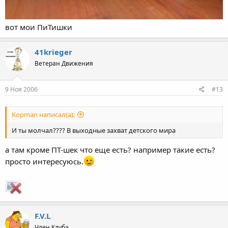
вот мои ПиТишки
41krieger
Ветеран Движения
9 Ноя 2006
#13
Kopman написал(а):
И ты молчал???? В выходные захват детского мира
а там кроме ПТ-шек что еще есть? например такие есть?
просто интересуюсь.
F.V.L
Член Клуба