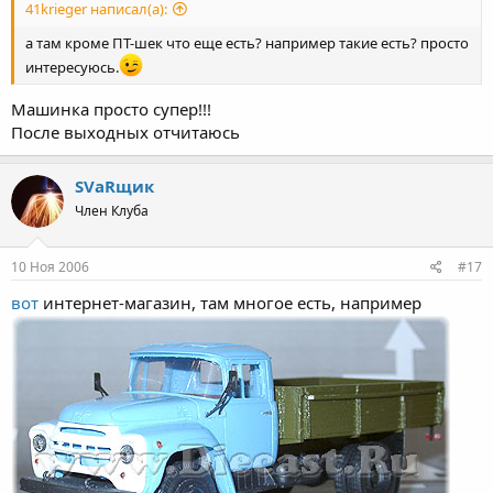
41krieger написал(а):
а там кроме ПТ-шек что еще есть? например такие есть? просто
интересуюсь.
Машинка просто супер!!!
После выходных отчитаюсь
SVаRщик
Член Клуба
10 Ноя 2006
#17
вот
интернет-магазин, там многое есть, например