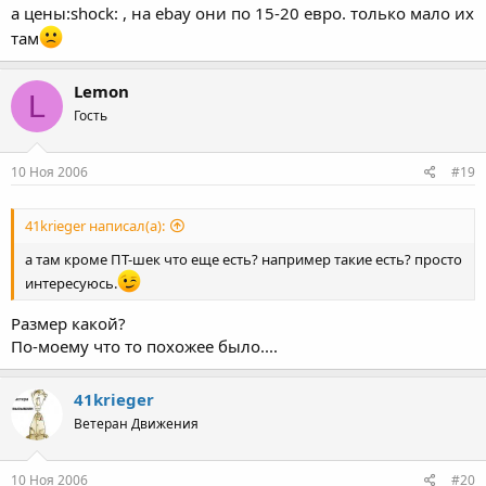
а цены:shock: , на ebay они по 15-20 евро. только мало их
там
Lemon
L
Гость
10 Ноя 2006
#19
41krieger написал(а):
а там кроме ПТ-шек что еще есть? например такие есть? просто
интересуюсь.
Размер какой?
По-моему что то похожее было....
41krieger
Ветеран Движения
10 Ноя 2006
#20