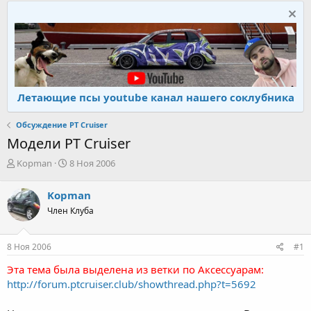
Летающие псы youtube канал нашего соклубника
Обсуждение PT Cruiser
Модели PT Cruiser
А
Д
Kopman
8 Ноя 2006
в
а
т
т
Kopman
о
а
Член Клуба
р
н
т
а
е
ч
8 Ноя 2006
#1
м
а
ы
л
Эта тема была выделена из ветки по Аксессуарам:
а
http://forum.ptcruiser.club/showthread.php?t=5692