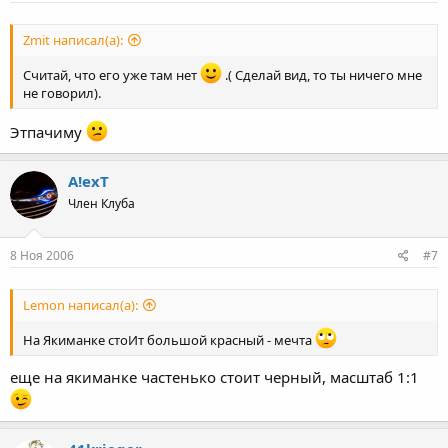
Zmit написал(а):
Считай, что его уже там нет
.( Сделай вид, то ты ничего мне
не говорил).
Этпачиму
A!exT
Член Клуба
8 Ноя 2006
#7
Lemon написал(а):
На Якиманке стоИт большой красный - мечта
еще на якиманке частенько стоит черный, масштаб 1:1