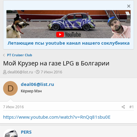
Летающие псы youtube канал нашего соклубника
PT Cruiser Club
Мой Крузер на газе LPG в Болгарии
А
Д
deal06@list.ru
7 Июн 2016
в
а
т
т
deal06@list.ru
D
о
а
Кёрхер Мэн
р
н
т
а
е
ч
7 Июн 2016
#1
м
а
ы
л
https://www.youtube.com/watch?v=RnQq81sbu0E
а
PERS