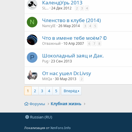
КалендУрь 2013
SL...
24 Дек 2012
2
3
4
Членство в клубе (2014)
N
NancyIE
26 Мар 2014
3
4
5
Что в имене тебе моём? ©
Отважный
10 Апр 2007
6
7
8
Шоколадный заяц и Дак.
P
Pug
23 Сен 2013
От нас ушел Dr.Livsy
MitQa
30 Мар 2013
2
1
2
3
4
5
Вперёд
Форумы
Клубная жизнь
Russian (RU)
Локализация от
XenForo.Info