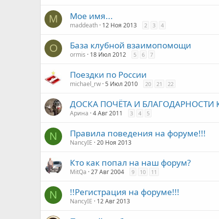
Мое имя...
M
maddeath
12 Ноя 2013
2
3
4
База клубной взаимопомощи
O
ormis
18 Июл 2012
5
6
7
Поездки по России
michael_rw
5 Июл 2010
20
21
22
ДОСКА ПОЧЁТА И БЛАГОДАРНОСТИ 
Арина
4 Авг 2011
3
4
5
Правила поведения на форуме!!!
N
NancyIE
20 Ноя 2013
Кто как попал на наш форум?
MitQa
27 Авг 2004
9
10
11
!!Регистрация на форуме!!!
N
NancyIE
12 Авг 2013