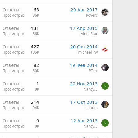
н
Ответы
63
29 Авг 2017
Просмотры
36K
Rоverc
н
Ответы
131
17 Апр 2015
Просмотры
56K
AloneStar
н
Ответы
427
20 Окт 2014
Просмотры
135K
michael_rw
н
Ответы
82
19 Фев 2014
Просмотры
50K
PTchi
н
Ответы
1
20 Ноя 2013
N
Просмотры
8K
NancyIE
н
Ответы
214
17 Окт 2013
Просмотры
94K
filicium
н
Ответы
0
12 Авг 2013
N
Просмотры
8K
NancyIE
н