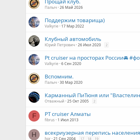
Прощай клуб.
Палыч
26 Май 2026
Поддержим товарища)
Valkyrie
17 Мар 2022
Клубный автомобиль
Юрий Петрович
26 Июл 2020
2
Pt cruiser на просторах России🚘 #ф
Valkyrie
6 Сен 2020
Вспомним.
Палыч
30 Мар 2020
Карманный ПиТюня или "Властелин
Отважный
25 Окт 2005
2
PT cruiser Алматы
F
fibrus
1 Июл 2013
всекриузерная перепись населени
H
hor
21 Сен 2004
17
18
19