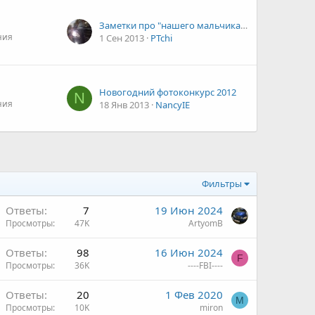
Заметки про "нашего мальчика" ;)
ния
1 Сен 2013
PTchi
Новогодний фотоконкурс 2012
N
ния
18 Янв 2013
NancyIE
Фильтры
Ответы
7
19 Июн 2024
Просмотры
47K
ArtyomB
Ответы
98
16 Июн 2024
F
Просмотры
36K
----FBI----
Ответы
20
1 Фев 2020
M
Просмотры
10K
miron