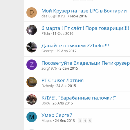
Мой Крузер на газе LPG в Болгарии
D
deal06@list.ru
7 Июн 2016
6 марта ! Пт слёт ! Пора товарищи!!!!
PTchi
11 Фев 2016
Давайте помянем ZZheku!!!
George
29 Апр 2012
Посоветуйте Владельци Петикрузер
Z
zorg1976
3 Сен 2015
PT Cruiser Латвия
Dzhedy
24 Авг 2015
КЛУБ!. "Барабанные палочки!"
ВохА
26 Апр 2015
Умер Сергей
М
Марго
24 Дек 2013
3
4
5