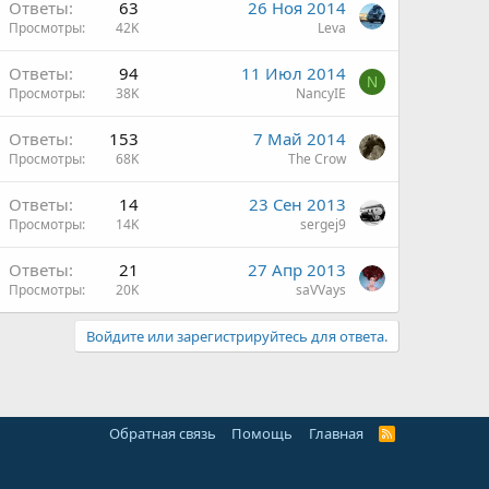
Ответы
63
26 Ноя 2014
Просмотры
42K
Leva
Ответы
94
11 Июл 2014
N
Просмотры
38K
NancyIE
Ответы
153
7 Май 2014
Просмотры
68K
The Crow
Ответы
14
23 Сен 2013
Просмотры
14K
sergej9
Ответы
21
27 Апр 2013
Просмотры
20K
saVVays
Войдите или зарегистрируйтесь для ответа.
Обратная связь
Помощь
Главная
R
S
S