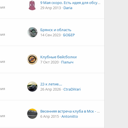
9 Мая скоро. Есть идея для обсуждения.
ния
29 Апр 2013
Daria
Брянск и область
ния
14 Сен 2023
БОБЕР
Клубные бейсболки
ния
7 Окт 2020
Палыч
22-х летие....
ния
26 Апр 2026
CtraDiVari
Весенняя встреча клуба в Мск - когда
ния
6 Апр 2015
Antonitto