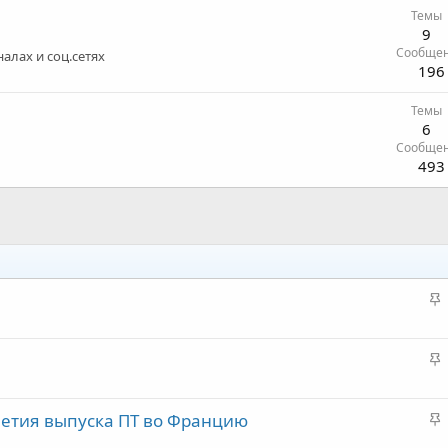
Темы
9
Сообще
алах и соц.сетях
196
Темы
6
Сообще
493
З
а
к
З
р
а
е
к
п
З
летия выпуска ПТ во Францию
р
л
а
е
е