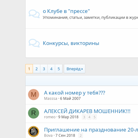
о Клубе в "прессе"
Упоминания, статьи, заметки, публикации в журн
Конкурсы, викторины
1
2
3
4
5
Вперёд
А какой номер у тебя???
M
Masssa
6 Май 2007
АЛЕКСЕЙ ДИКАРЕВ МОШЕННИК!!!
R
romeo
9 Мар 2018
3
4
5
Приглашение на празднование 20-
Bova
7 Сен 2018
2