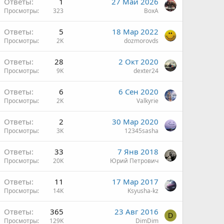
Ответы
1
27 Май 2026
Просмотры
323
ВохА
н
Ответы
5
18 Мар 2022
Просмотры
2K
dozmorovds
н
Ответы
28
2 Окт 2020
Просмотры
9K
dexter24
Ответы
6
6 Сен 2020
Просмотры
2K
Valkyrie
Ответы
2
30 Мар 2020
Просмотры
3K
12345sasha
О
Ответы
33
7 Янв 2018
Просмотры
20K
Юрий Петрович
Ответы
11
17 Мар 2017
Просмотры
14K
Ksyusha-kz
Ответы
365
23 Авг 2016
D
Просмотры
129K
DimDim