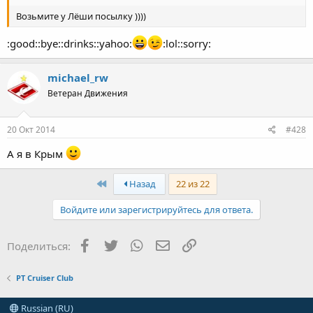
Возьмите у Лёши посылку ))))
:good::bye::drinks::yahoo:
:lol::sorry:
michael_rw
Ветеран Движения
20 Окт 2014
#428
А я в Крым
First
Назад
22 из 22
Войдите или зарегистрируйтесь для ответа.
Facebook
Twitter
WhatsApp
Электронная почта
Ссылка
Поделиться:
PT Cruiser Club
Russian (RU)