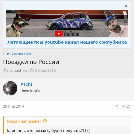
Летающие псы youtube канал нашего соклубника
PT Cruiser Club
Поездки по России
А
Д
michael_rw
5 Июл 2010
в
а
т
т
PTchi
о
а
Член Клуба
р
н
т
а
е
ч
28 Янв 2014
#421
м
а
ы
л
а
filicium написал(а):
блин-нн, а кто посылку будет получать??? ((