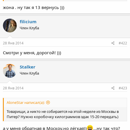
жона . ну так я 13 вернусь )))
filicium
Член Клуба
28 Янв 2014
#422
Смотри у меня, дорогой! )))
Stalker
Член Клуба
28 Янв 2014
#423
AloneStar написал(а):
Товарищи, а никто не собирается на этой неделе из Москвы в
Питер? Нужно коробочку килограммов эдак 15-20 передать)
а у меня обратная в Москоу,но лёгкая))
...ну так что?