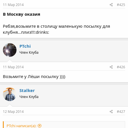
11 Мар 2014
#425
В Москву оказия
Ребзя,возьмите в столицу маленькую посылку для
клубня...плиз!!!:drinks:
PTchi
Член Клуба
11 Мар 2014
#426
Возьмите у Лёши посылку ))))
Stalker
Член Клуба
12 Мар 2014
#427
PTchi написал(а):