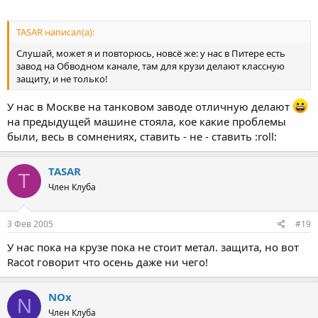
TASAR написал(а):
Слушай, может я и повторюсь, новсё же: у нас в Питере есть
завод на Обводном канале, там для крузи делают классную
защиту, и не только!
У нас в Москве на танковом заводе отличную делают
на предыдущей машине стояла, кое какие проблемы
были, весь в сомнениях, ставить - не - ставить :roll:
TASAR
T
Член Клуба
3 Фев 2005
#19
У нас пока на крузе пока не стоит метал. защита, но вот
Racot говорит что осень даже ни чего!
NOx
N
Член Клуба