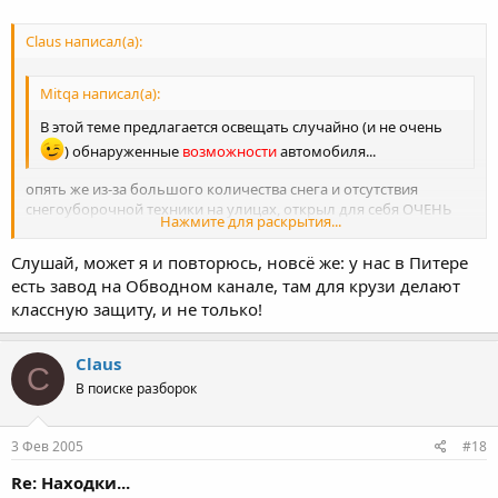
Claus написал(а):
Mitqa написал(а):
В этой теме предлагается освещать случайно (и не очень
) обнаруженные
возможности
автомобиля...
опять же из-за большого количества снега и отсутствия
снегоуборочной техники на улицах, открыл для себя ОЧЕНЬ
Нажмите для раскрытия...
хорошие внедорожные качества ПеТьки
гламное - не
тормозить!!! правда пластиковая защита моторного отсека -
Слушай, может я и повторюсь, новсё же: у нас в Питере
Нажмите для раскрытия...
гамно...ни черта не держит удары, отрывается
есть завод на Обводном канале, там для крузи делают
ссс...волочь...пришлось делать тунинх защиты ножницами по
классную защиту, и не только!
металлу, а то по асвальту скребло, на нерву действовала
Claus
C
В поиске разборок
3 Фев 2005
#18
Re: Находки...