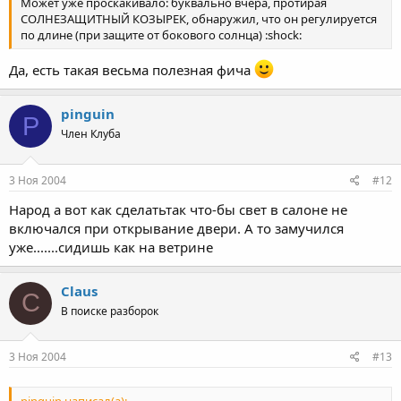
Может уже проскакивало: буквально вчера, протирая
СОЛНЕЗАЩИТНЫЙ КОЗЫРЕК, обнаружил, что он регулируется
по длине (при защите от бокового солнца) :shock:
Да, есть такая весьма полезная фича
pinguin
P
Член Клуба
3 Ноя 2004
#12
Народ а вот как сделатьтак что-бы свет в салоне не
включался при открывание двери. А то замучился
уже.......сидишь как на ветрине
Claus
C
В поиске разборок
3 Ноя 2004
#13