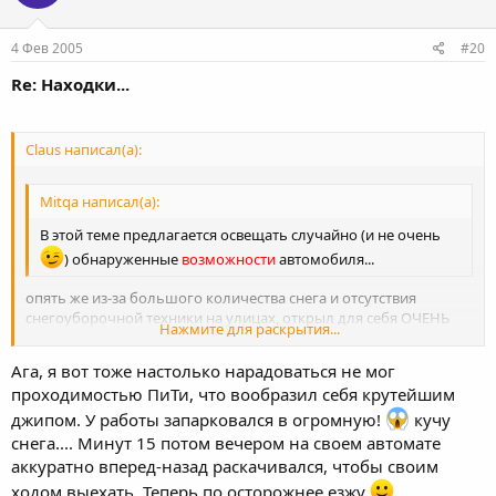
4 Фев 2005
#20
Re: Находки...
Claus написал(а):
Mitqa написал(а):
В этой теме предлагается освещать случайно (и не очень
) обнаруженные
возможности
автомобиля...
опять же из-за большого количества снега и отсутствия
снегоуборочной техники на улицах, открыл для себя ОЧЕНЬ
Нажмите для раскрытия...
хорошие внедорожные качества ПеТьки
гламное - не
тормозить!!! правда пластиковая защита моторного отсека -
Ага, я вот тоже настолько нарадоваться не мог
Нажмите для раскрытия...
гамно...ни черта не держит удары, отрывается
проходимостью ПиТи, что вообразил себя крутейшим
ссс...волочь...пришлось делать тунинх защиты ножницами по
джипом. У работы запарковался в огромную!
кучу
металлу, а то по асвальту скребло, на нерву действовала
снега.... Минут 15 потом вечером на своем автомате
аккуратно вперед-назад раскачивался, чтобы своим
ходом выехать. Теперь по осторожнее езжу