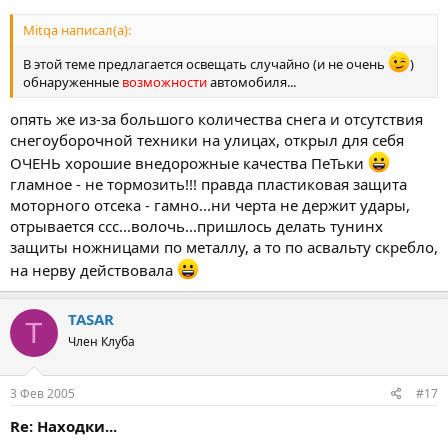
Mitqa написал(а):
В этой теме предлагается освещать случайно (и не очень
)
обнаруженные
возможности
автомобиля...
опять же из-за большого количества снега и отсутствия
снегоуборочной техники на улицах, открыл для себя
ОЧЕНЬ хорошие внедорожные качества ПеТьки
гламное - не тормозить!!! правда пластиковая защита
моторного отсека - гамно...ни черта не держит удары,
отрывается ссс...волочь...пришлось делать тунинх
защиты ножницами по металлу, а то по асвальту скребло,
на нерву действовала
TASAR
T
Член Клуба
3 Фев 2005
#17
Re: Находки...