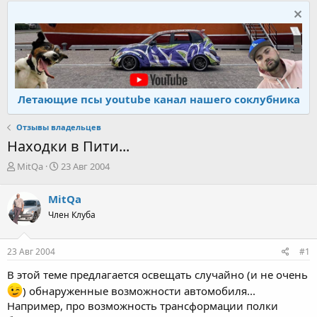
Летающие псы youtube канал нашего соклубника
Отзывы владельцев
Находки в Пити...
А
Д
MitQa
23 Авг 2004
в
а
т
т
MitQa
о
а
Член Клуба
р
н
т
а
е
ч
23 Авг 2004
#1
м
а
ы
л
В этой теме предлагается освещать случайно (и не очень
а
) обнаруженные возможности автомобиля...
Например, про возможность трансформации полки