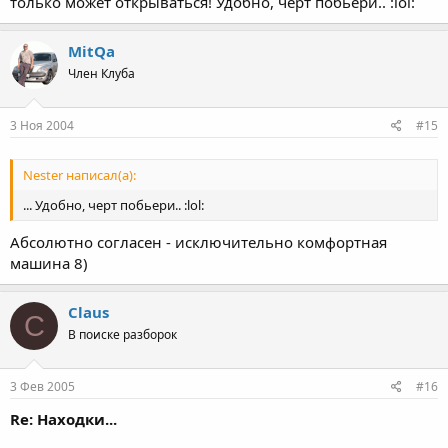
только может открываться! Удобно, черт побьери.. :lol:
MitQa
Член Клуба
3 Ноя 2004
#15
Nester написал(а):
... Удобно, черт побьери.. :lol:
Абсолютно согласен - исключительно комфортная
машина 8)
Claus
C
В поиске разборок
3 Фев 2005
#16
Re: Находки...