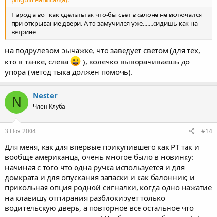
pinguin написал(а):
Народ а вот как сделатьтак что-бы свет в салоне не включался
при открывание двери. А то замучился уже.......сидишь как на
ветрине
на подрулевом рычажке, что заведует светом (для тех,
кто в танке, слева
), колечко выворачиваешь до
упора (метод тыка должен помочь).
Nester
N
Член Клуба
3 Ноя 2004
#14
Для меня, как для впервые прикупившего как РТ так и
вообще американца, очень многое было в новинку:
начиная с того что одна ручка используется и для
домкрата и для опускания запаски и как балонник; и
прикольная опция родной сигналки, когда одно нажатие
на клавишу отпирания разблокирует только
водительскую дверь, а повторное все остальное что