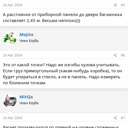
24 Авг 2004
#5
А расстояние от приборной панели до двери багажника
составляет 2,45 м. Весьма неплохо)))
Mojito
Член Клуба
24 Авг 2004
#6
Это от какой точки? Надо же изгибы кузова учитывать.
Если груз прямоугольный (какая-нибудь коробка), то он
будет упираться в стекло, а не в панель. Надо измерять
по ближним точкам.
MitQa
Член Клуба
24 Авг 2004
#7
Расчет производился по прямой на уровне сложенных