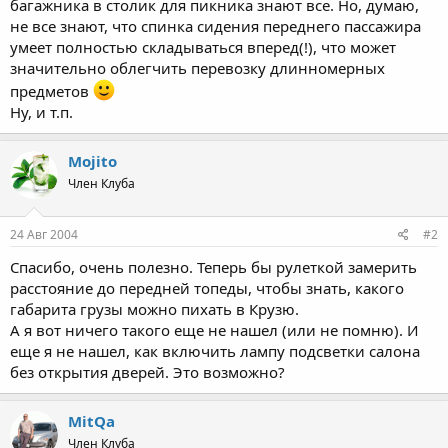
багажника в столик для пикника знают все. Но, думаю,
не все знают, что спинка сидения переднего пассажира
умеет полностью складываться вперед(!), что может
значительно облегчить перевозку длинномерных
предметов
Ну, и т.п.
Mojito
Член Клуба
24 Авг 2004
#2
Спасибо, очень полезно. Теперь бы рулеткой замерить
расстояние до передней топеды, чтобы знать, какого
габарита грузы можно пихать в Крузю.
А я вот ничего такого еще не нашел (или не помню). И
еще я не нашел, как включить лампу подсветки салона
без открытия дверей. Это возможно?
MitQa
Член Клуба