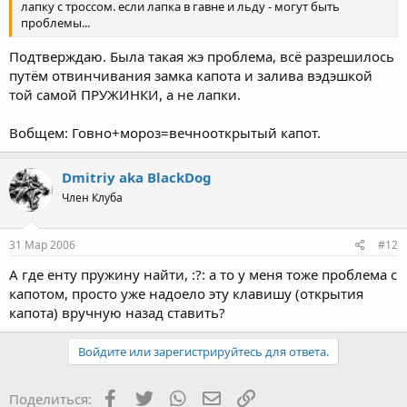
лапку с троссом. если лапка в гавне и льду - могут быть
проблемы...
Подтверждаю. Была такая жэ проблема, всё разрешилось
путём отвинчивания замка капота и залива вэдэшкой
той самой ПРУЖИНКИ, а не лапки.
Вобщем: Говно+мороз=вечнооткрытый капот.
Dmitriy aka BlackDog
Член Клуба
31 Мар 2006
#12
А где енту пружину найти, :?: а то у меня тоже проблема с
капотом, просто уже надоело эту клавишу (открытия
капота) вручную назад ставить?
Войдите или зарегистрируйтесь для ответа.
Facebook
Twitter
WhatsApp
Электронная почта
Ссылка
Поделиться: