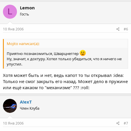
Lemon
L
Гость
10 Янв 2006
#6
Mojito написал(а):
Приятно познакомиться, Шварцнеггер
Ну, значит, к дохтуру. Хотел только убедиться, что я ничего не
упустил.
Хотя может быть и нет, ведь капот то ты открывал :idea:
Только не смог закрыть его назад. Может дело в пружине
или ещё какаом то "механизме" ??? :roll:
A!exT
Член Клуба
10 Янв 2006
#7