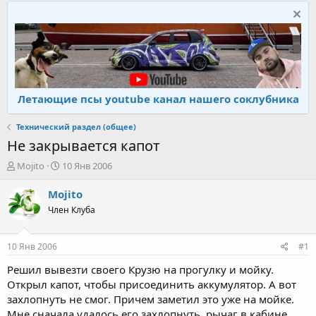
Летающие псы youtube канал нашего соклубника
Технический раздел (общее)
Не закрывается капот
А
Д
Mojito
10 Янв 2006
в
а
т
т
Mojito
о
а
Член Клуба
р
н
т
а
е
ч
10 Янв 2006
#1
м
а
ы
л
Решил вывезти своего Крузю на прогулку и мойку.
а
Открыл капот, чтобы присоединить аккумулятор. А вот
захлопнуть не смог. Причем заметил это уже на мойке.
Мне сначала удалось его захлопнуть, рычаг в кабине