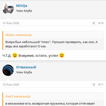
MitQa
Член Клуба
16 Янв 2006
#10
Mojito написал(а):
Вчера был небольшой "плюс". Прошел проверить, как оно. А
ведь все заработало! О как.
Ч.Т.Д.
Вовремя, кстати, успел
Отважный
Член Клуба
18 Янв 2006
#11
A!exT написал(а):
в механизме есть возвратная пружинка, которая оттягивает