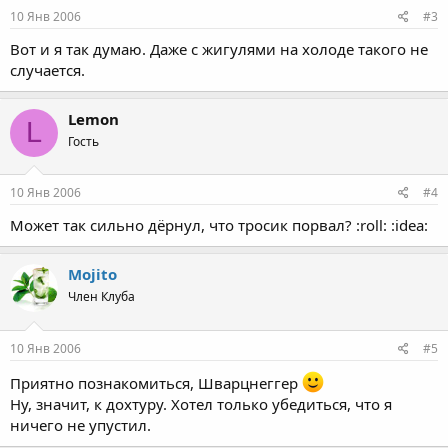
10 Янв 2006
#3
Вот и я так думаю. Даже с жигулями на холоде такого не
случается.
Lemon
L
Гость
10 Янв 2006
#4
Может так сильно дёрнул, что тросик порвал? :roll: :idea:
Mojito
Член Клуба
10 Янв 2006
#5
Приятно познакомиться, Шварцнеггер
Ну, значит, к дохтуру. Хотел только убедиться, что я
ничего не упустил.