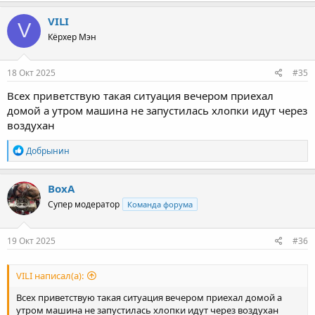
VILI
V
Кёрхер Мэн
18 Окт 2025
#35
Всех приветствую такая ситуация вечером приехал
домой а утром машина не запустилась хлопки идут через
воздухан
Р
Добрынин
е
а
к
ВохА
ц
Супер модератор
Команда форума
и
и
:
19 Окт 2025
#36
VILI написал(а):
Всех приветствую такая ситуация вечером приехал домой а
утром машина не запустилась хлопки идут через воздухан