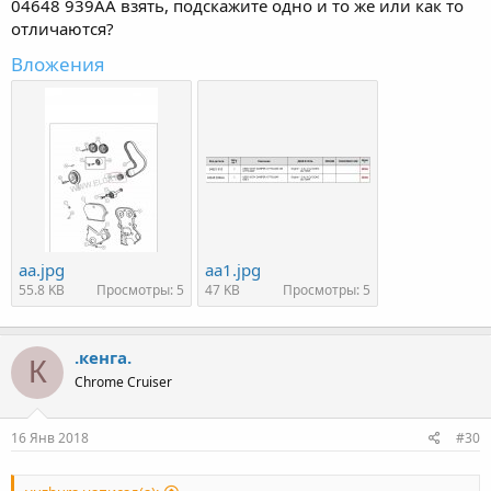
04648 939AA взять, подскажите одно и то же или как то
отличаются?
Вложения
аа.jpg
аа1.jpg
55.8 KB
Просмотры: 5
47 KB
Просмотры: 5
.кенга.
К
Chrome Cruiser
16 Янв 2018
#30