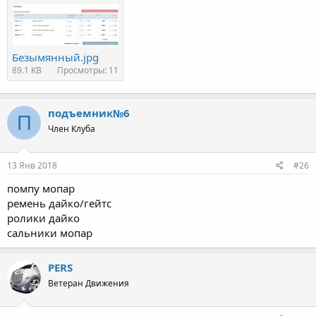
Безымянный.jpg
89.1 KB
Просмотры: 11
подъемник№6
П
Член Клуба
13 Янв 2018
#26
помпу мопар
ремень дайко/гейтс
ролики дайко
сальники мопар
PERS
Ветеран Движения