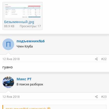
Безымянный.jpg
88.9 KB
Просмотры: 17
подъемник№6
П
Член Клуба
12 Янв 2018
#22
гуано
Макс PT
В поиске разборок
12 Янв 2018
#23
подъемник№6 написал(а):