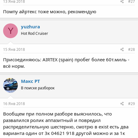
13 Янв 2018
#27
Помпу айртекс тоже можно, рекомендую
yuzhura
Y
Hot Rod Cruiser
15 Янв 2018
#28
Присоединяюсь: AIRTEX (spain) пробег более 60т.миль -
всё норм.
Макс PT
В поиске разборок
16 Янв 2018
#29
Вообщем при полном разборе выяснилось, что
развалился ролик аппазитный и повредил
распределительную шестерню, смотрю в exist есть два
варианта один от 3к 04621 918 другой можно и за 1к