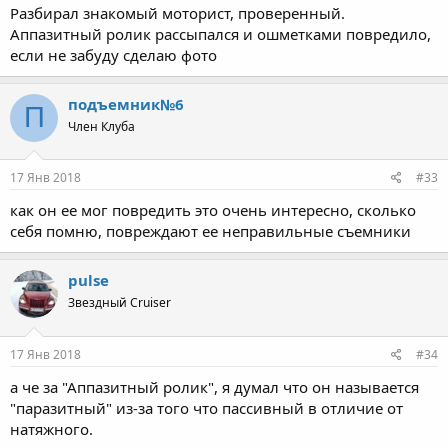
Разбирал знакомый моторист, проверенный.
Аппазитный ролик рассыпался и ошметками повредило,
если не забуду сделаю фото
подъемник№6
П
Член Клуба
17 Янв 2018
#33
как он ее мог повредить это очень интересно, сколько
себя помню, повреждают ее неправильные съемники
pulse
Звездный Cruiser
17 Янв 2018
#34
а че за "Аппазитный ролик", я думал что он называется
"паразитный" из-за того что пассивный в отличие от
натяжного.