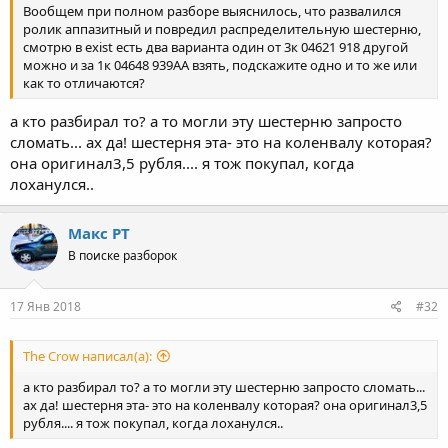
Вообщем при полном разборе выяснилось, что развалился
ролик аппазитный и повредил распределительную шестерню,
смотрю в exist есть два варианта один от 3к 04621 918 другой
можно и за 1к 04648 939AA взять, подскажите одно и то же или
как то отличаются?
а кто разбирал то? а то могли эту шестерню запросто
сломать... ах да! шестерня эта- это на коленвалу которая?
она оригинал3,5 рубля.... я тож покупал, когда
лоханулся..
Макс PT
В поиске разборок
17 Янв 2018
#32
The Crow написал(а):
а кто разбирал то? а то могли эту шестерню запросто сломать...
ах да! шестерня эта- это на коленвалу которая? она оригинал3,5
рубля.... я тож покупал, когда лоханулся..