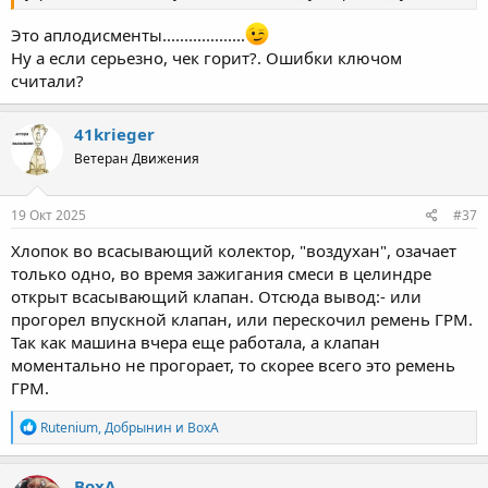
Это аплодисменты...................
Ну а если серьезно, чек горит?. Ошибки ключом
считали?
41krieger
Ветеран Движения
19 Окт 2025
#37
Хлопок во всасывающий колектор, "воздухан", озачает
только одно, во время зажигания смеси в целиндре
открыт всасывающий клапан. Отсюда вывод:- или
прогорел впускной клапан, или перескочил ремень ГРМ.
Так как машина вчера еще работала, а клапан
моментально не прогорает, то скорее всего это ремень
ГРМ.
Р
Rutenium
,
Добрынин
и
ВохА
е
а
к
ВохА