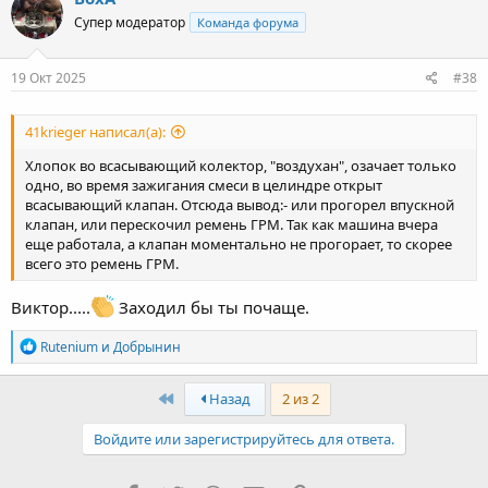
ц
Супер модератор
Команда форума
и
и
:
19 Окт 2025
#38
41krieger написал(а):
Хлопок во всасывающий колектор, "воздухан", озачает только
одно, во время зажигания смеси в целиндре открыт
всасывающий клапан. Отсюда вывод:- или прогорел впускной
клапан, или перескочил ремень ГРМ. Так как машина вчера
еще работала, а клапан моментально не прогорает, то скорее
всего это ремень ГРМ.
Виктор.....
Заходил бы ты почаще.
Р
Rutenium
и
Добрынин
е
а
к
First
Назад
2 из 2
ц
и
Войдите или зарегистрируйтесь для ответа.
и
: