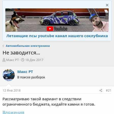
Летающие псы youtube канал нашего соклубника
Автомобильная электроника
Не заводится...
А
Д
Макс PT
18 Дек 2017
в
а
т
т
Макс PT
о
а
В поиске разборок
р
н
т
а
е
ч
12 Янв 2018
#21
м
а
ы
л
Рассматриваю такой вариант в следствии
а
ограниченного бюджета, кидайте камни я готов.
Вложения