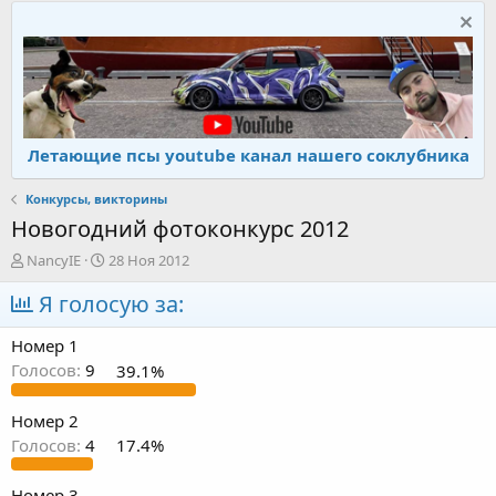
Летающие псы youtube канал нашего соклубника
Конкурсы, викторины
Новогодний фотоконкурс 2012
А
Д
NancyIE
28 Ноя 2012
в
а
т
Я голосую за:
т
о
а
р
н
Номер 1
т
а
Голосов:
9
39.1%
е
ч
м
а
ы
л
Номер 2
а
Голосов:
4
17.4%
Номер 3