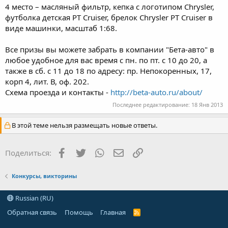
4 место – масляный фильтр, кепка с логотипом Chrysler,
футболка детская PT Cruiser, брелок Chrysler PT Cruiser в
виде машинки, масштаб 1:68.
Все призы вы можете забрать в компании "Бета-авто" в
любое удобное для вас время с пн. по пт. с 10 до 20, а
также в сб. с 11 до 18 по адресу: пр. Непокоренных, 17,
корп 4, лит. В, оф. 202.
Схема проезда и контакты -
http://beta-auto.ru/about/
Последнее редактирование:
18 Янв 2013
В этой теме нельзя размещать новые ответы.
Facebook
Twitter
WhatsApp
Электронная почта
Ссылка
Поделиться:
Конкурсы, викторины
Russian (RU)
Обратная связь
Помощь
Главная
R
S
S