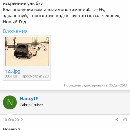
искренние улыбки.
Благополучия вам и взаимопонимания!.....-- Ну,
здравствуй, - проглотив водку грустно сказал человек, -
Новый Год....
Вложения
123.jpg
33.4 KB
Просмотры: 220
Последнее редактирование:
20 Дек 2012
NancyIE
N
Cabrio Cruiser
10 Дек 2012
#3
Номер 2