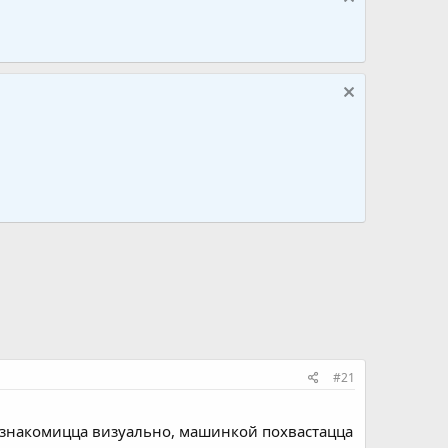
#21
 познакомицца визуально, машинкой похвастацца