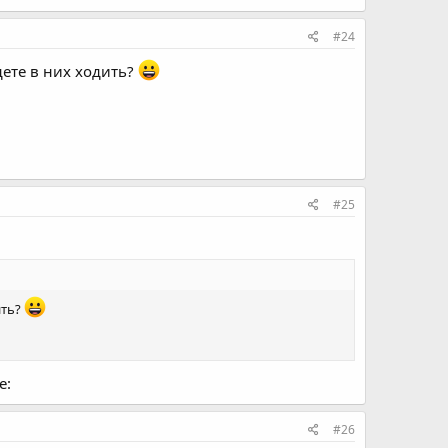
#24
дете в них ходить?
#25
ить?
e:
#26