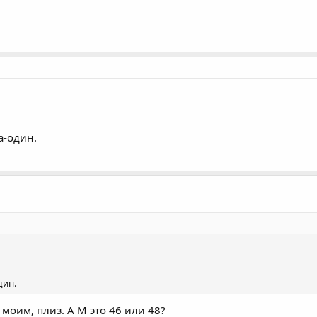
а-один.
дин.
 моим, плиз. А М это 46 или 48?