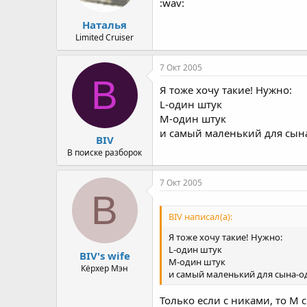
:wav:
а
Наталья
Limited Cruiser
7 Окт 2005
B
Я тоже хочу такие! Нужно:
L-один штук
М-один штук
и самый маленький для сын
BIV
В поиске разборок
7 Окт 2005
B
BIV написал(а):
Я тоже хочу такие! Нужно:
L-один штук
BIV's wife
М-один штук
Кёрхер Мэн
и самый маленький для сына-о
Только если с никами, то М с