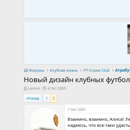
Форумы
Клубная жизнь
PT Cruiser Club
Атрибу
Новый дизайн клубных футбо
А
Д
Lemon
4 Окт 2005
в
а
Назад
1
2
т
т
о
а
р
н
7 Окт 2005
т
а
Взаимно, взаимно, Алиса! :he
е
ч
м
а
надеюсь, что все-таки удас
ы
л