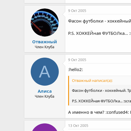
9 Окт 2005
Фасон футболки - хоккейный.
P.S. ХОККЕЙная ФУТБОЛка... :s
Отважный
Член Клуба
9 Окт 2005
А
:hello2:
Отважный написал(а):
Фасон футболки - хоккейный. Тр
Алиса
Член Клуба
P.S. ХОККЕЙная ФУТБОЛка... :scra
А именно в чем? :confused4:
13 Окт 2005