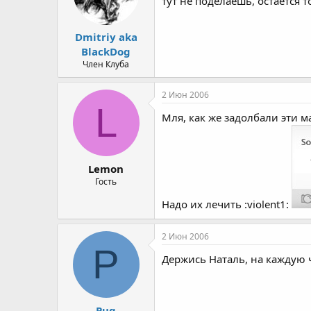
тут не поделаешь, остается т
Dmitriy aka
BlackDog
Член Клуба
2 Июн 2006
L
Мля, как же задолбали эти мар
Lemon
Гость
Надо их лечить :violent1:
2 Июн 2006
P
Держись Наталь, на каждую 
Pug