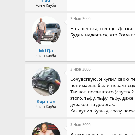
Член Клуба
2 Июн 2006
Наташенька, солнце! Держись
Будем надеяться, что Рома п
MitQa
Член Клуба
3 Июн 2006
Сочувствую. Я купил свою пе
понимаешь были неважнецк
Так вот, после этого (спустя
этого, тьфу, тьфу, тьфу, да
Kopman
дураков на дорогах.
Член Клуба
Как купил Кузьку, сразу поех
3 Июн 2006
Всякое бывало......но, всегд