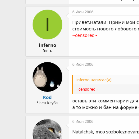
6 Июн 2006
I
Привет,Натали! Прими мои 
стоимость нового лобового 
~censored~
inferno
Гость
6 Июн 2006
inferno написал(а):
~censored~
Rod
оставь эти комментарии для
Член Клуба
а то можно и бан на форуме
6 Июн 2006
Natalchэk, moэ soэboleznovanэ