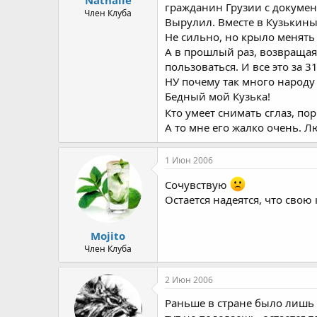
гражданин Грузии с документ
а
Член Клуба
Вырулил. Вместе в Кузькин
Не сильно, но крыло менять 
А в прошлый раз, возвращая
пользоваться. И все это за 
НУ почему так много народу
Бедный мой Кузька!
Кто умеет снимать сглаз, по
А то мне его жалко очень. Лю
1 Июн 2006
Сочувствую
Остается надеятся, что свою
Mojito
Член Клуба
2 Июн 2006
Раньше в стране было лишь 