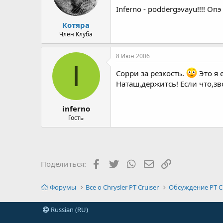
Inferno - poddergэvayu!!!! Onэ 
Котяра
Член Клуба
8 Июн 2006
I
Сорри за резкость.
Это я 
Наташ,держитсь! Если что,зв
inferno
Гость
Facebook
Twitter
WhatsApp
Электронная почт
Ссылка
Поделиться:
Форумы
Все о Chrysler PT Cruiser
Обсуждение PT Cr
Russian (RU)