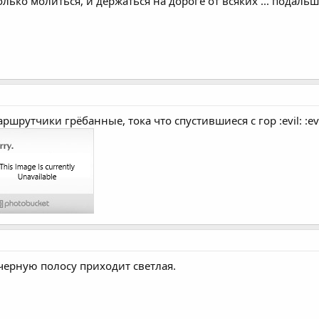
олько молиться, и держаться на дороге от всяких ... подальш
шрутчики грёбанные, тока что спустившиеся с гор :evil: :evil:
черную полосу приходит светлая.