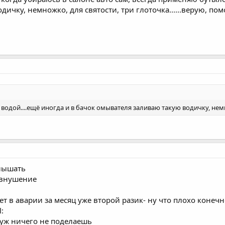
ичку, немножко, для святости, три глоточка......верую, пом
одой....ещё иногда и в бачок омывателя заливаю такую водичку, немнож
слышать
овнушение
т в аварии за месяц уже второй разик- ну что плохо конечно 
:
 уж ничего не поделаешь