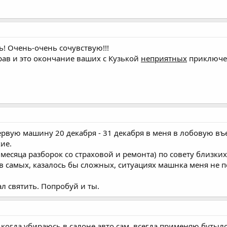
! Очень-очень сочувствую!!!
рав и это окончание ваших с Кузькой
неприятных
приключе
рвую машину 20 декабря - 31 декабря в меня в лобовую въе
ие.
 2 месяца разборок со страховой и ремонта) по совету близк
же в самых, казалось бы сложных, ситуациях машнка меня не 
ал святить. Попробуй и ты.
а, когда убираюсь в салоне авто сам, всегда применяю бутыл