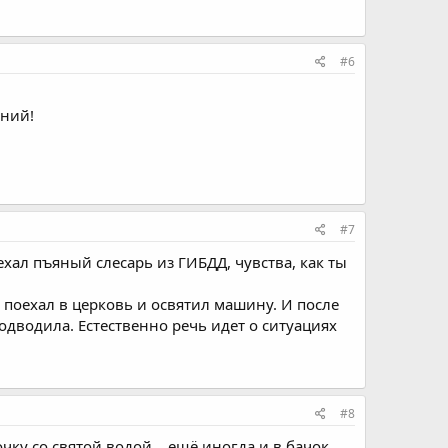
#6
ний!
#7
хал пъяный слесарь из ГИБДД, чувства, как ты
их поехал в церковь и освятил машину. И после
подводила. Естественно речь идет о ситуациях
#8
очку со святой водой....ещё иногда и в бачок