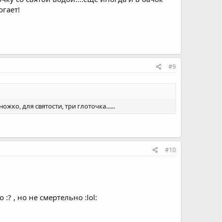
огает!
#9
ко, для святости, три глоточка......
#10
:? , но не смертельно :lol: