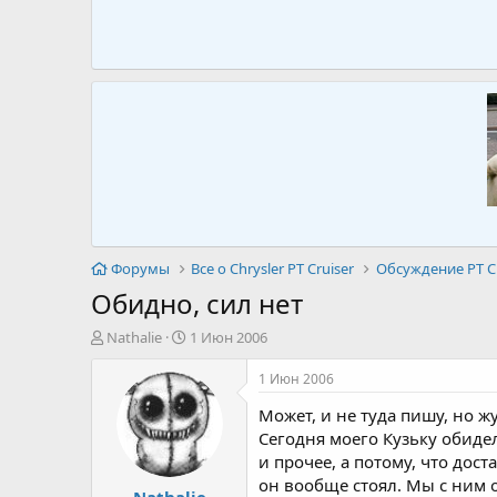
Форумы
Все о Chrysler PT Cruiser
Обсуждение PT Cr
Обидно, сил нет
А
Д
Nathalie
1 Июн 2006
в
а
т
т
1 Июн 2006
о
а
Может, и не туда пишу, но ж
р
н
т
а
Сегодня моего Кузьку обидел
е
ч
и прочее, а потому, что дост
м
а
он вообще стоял. Мы с ним о
Nathalie
ы
л