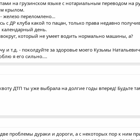
ами на грузинском языке с нотариальным переводом на русс
ым крылом.
- железо переломлено...
сь с ДР клуба какой то пацан, только права недавно получ
31 календарный день.
 вокруг, который не умеет водить нормально машины, а?
рчу и т.д. - поколдуйте за здоровье моего Кузьмы Натальев
блю я его сильно....
 квоту ДТП ты уже выбрала на долгие годы вперед! Будьте т
две проблемы дураки и дороги, а с некоторых пор к ним пр