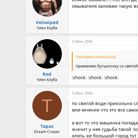
омывателя заливаю такую вод
Velosiped
Член Клуба
3 Июн 2006
Velosiped написал(а):
применяю бутылочку со святой в
Rod
:shock: :shock: :shock:
Член Клуба
3 Июн 2006
Т
по святой воде прикольно 
мое мнение что это все сам
а вот то что машинка попадае
Тарас
значит у нее судьба такой :lol
Dream Cruiser
опять же большой город тут