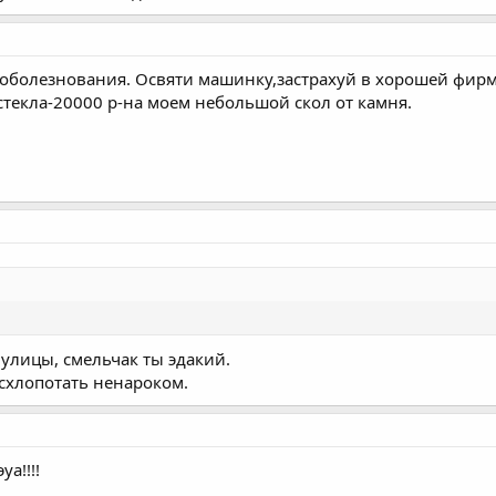
соболезнования. Освяти машинку,застрахуй в хорошей фирм
стекла-20000 р-на моем небольшой скол от камня.
 улицы, смельчак ты эдакий.
 схлопотать ненароком.
ya!!!!