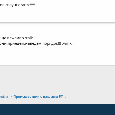
ne znayut granэc!!!!!
еще вежливо :roll:
они,приедем,наведем порядок!!! :wink:
а
uiser
Происшествия с нашими PT