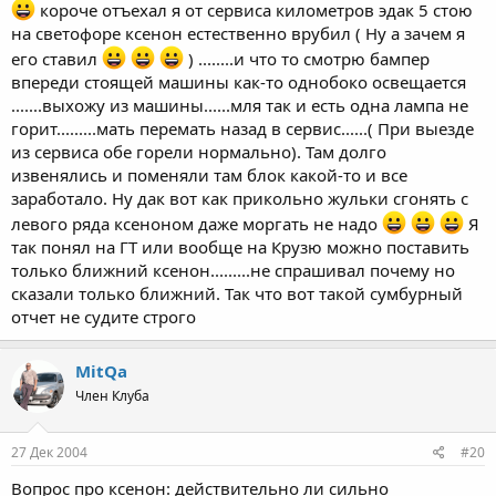
короче отъехал я от сервиса километров эдак 5 стою
на светофоре ксенон естественно врубил ( Ну а зачем я
его ставил
) ........и что то смотрю бампер
впереди стоящей машины как-то однобоко освещается
.......выхожу из машины......мля так и есть одна лампа не
горит.........мать перемать назад в сервис......( При выезде
из сервиса обе горели нормально). Там долго
извенялись и поменяли там блок какой-то и все
заработало. Ну дак вот как прикольно жульки сгонять с
левого ряда ксеноном даже моргать не надо
Я
так понял на ГТ или вообще на Крузю можно поставить
только ближний ксенон.........не спрашивал почему но
сказали только ближний. Так что вот такой сумбурный
отчет не судите строго
MitQa
Член Клуба
27 Дек 2004
#20
Вопрос про ксенон: действительно ли сильно