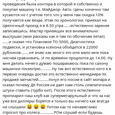
проведения была контора в которой я собственно и
покупал машину т.е. Майджор- Авто. Цены конечно там
кусаются но с учетом того что у меня там скидка 10%
получается как везде. Итак по хронологии: приехал на
Цветочный проезд я в 8.50 утра.......естественно заренее
записавшись. Мастер приемщик все внимательно
выслушал (мои расказы как я там по обочинам летал)
......и сказал что Плановое ТО-5000, Диагностика
подвески, и установка ксенона обойдется в 22000
рубликов........не знаю как много это или мало мне пока
несчем сравнивать. И по времени продлится до 14.00. Ну
мне делать нечего думаю пошарахаюсь пока по салону
машинки посмотрю.......... Ну так вот естественно кого я в
первою очередь достал это естественно менеджера по
продаже запчастей..........ткнул его носом в сайт мопара и
сказал почему ДК Россия не дает нам столь симпатичные
штуки ставить (турбо кит). После этого естественно
пропиарил наш клуб как супермегарульный и что за нас
уже все диллеры борятся а только вы ничего как всегда
не слышали
Потом как то ненавясчиво
спросил про колеса..............РОм слушай если будешь