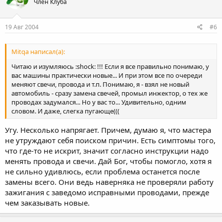
Член Клуба
19 Авг 2004
#6
Mitqa написал(а):
Читаю и изумляюсь :shock: !!! Если я все правильно понимаю, у
вас машины практически новые... И при этом все по очереди
меняют свечи, провода и т.п. Понимаю, я - взял не новый
автомобиль - сразу замена свечей, промыл инжектор, о тех же
проводах задумался... Но у вас то... Удивительно, одним
словом. И даже, слегка пугающе(((
Угу. Несколько напрягает. Причем, думаю я, что мастера
не утруждают себя поиском причин. Есть симптомы того,
что где-то не искрит, значит согласно инструкции надо
менять провода и свечи. Дай Бог, чтобы помогло, хотя я
не сильно удивлюсь, если проблема останется после
замены всего. Они ведь наверняка не проверяли работу
зажигания с заведомо исправными проводами, прежде
чем заказывать новые.