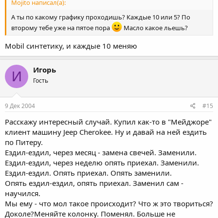
Mojito написал(а):
А ты по какому графику проходишь? Каждые 10 или 5? По
второму тебе уже на пятое пора
Масло какое льешь?
Mobil синтетику, и каждые 10 меняю
Игорь
И
Гость
9 Дек 2004
#15
Расскажу интересный случай. Купил как-то в "Мейджоре"
клиент машину Jeep Cherokee. Ну и давай на ней ездить
по Питеру.
Ездил-ездил, через месяц - замена свечей. Заменили.
Ездил-ездил, через неделю опять приехал. Заменили.
Ездил-ездил. Опять приехал. Опять заменили.
Опять ездил-ездил, опять приехал. Заменил сам -
научился.
Мы ему - что мол такое происходит? Что ж это твориться?
Доколе?Меняйте колонку. Поменял. Больше не