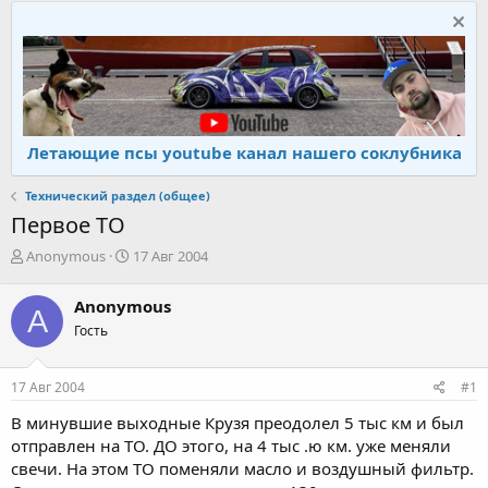
Летающие псы youtube канал нашего соклубника
Технический раздел (общее)
Первое ТО
А
Д
Anonymous
17 Авг 2004
в
а
т
т
Anonymous
A
о
а
Гость
р
н
т
а
е
ч
17 Авг 2004
#1
м
а
ы
л
В минувшие выходные Крузя преодолел 5 тыс км и был
а
отправлен на ТО. ДО этого, на 4 тыс .ю км. уже меняли
свечи. На этом ТО поменяли масло и воздушный фильтр.