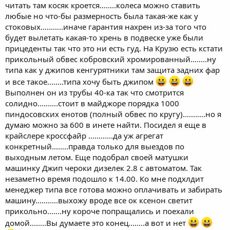
читать там косяк кроется........колеса можно ставить
любые но что-бы размерность была такая-же как у
стоковых...........иначе гарантия нахрен из-за того что
будет вылетать какая-то хрень в подвеске уже были
прицеденты так что это ни есть гуд. На Крузю есть кстати
прикольный обвес кобровский хромированный........ну
типа как у джипов кенгурятники там защита задних фар
и все такое........типа хочу быть джипом
Выполнен он из трубы 40-ка так что смотрится
солидно..........стоит в майджоре порядка 1000
пиндосовских енотов (полный обвес по кругу)...........но я
думаю можно за 600 в инете найти. Посидел я еще в
крайслере кроссфайр ............да уж агрегат
конкретный........правда только для выездов по
выходным летом. Еще подобрал своей матушки
машинку Джип чероки дизелек 2.8 с автоматом. Так
незаметно время подошло к 14.00. Ко мне подхлдит
менеджер типа все готова можно оплачивать и забирать
машину...........выхожу вроде все ок ксенон светит
прикольно.......ну короче попращались и поехали
домой........Вы думаете это конец........а вот и нет