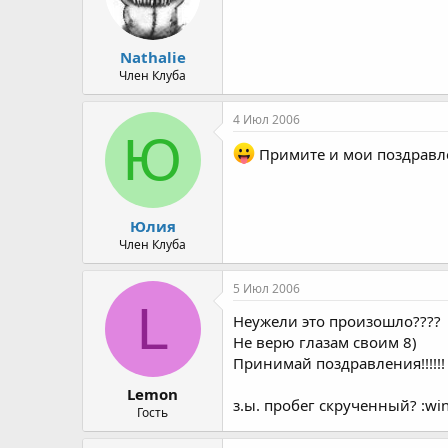
Nathalie
Член Клуба
4 Июл 2006
Ю
Примите и мои поздравлен
Юлия
Член Клуба
5 Июл 2006
L
Неужели это произошло????
Не верю глазам своим 8)
Принимай поздравления!!!!!!
Lemon
з.ы. пробег скрученный? :win
Гость