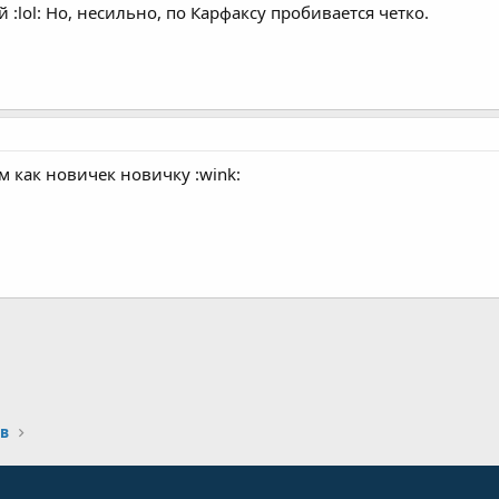
:lol: Но, несильно, по Карфаксу пробивается четко.
 как новичек новичку :wink:
а
в