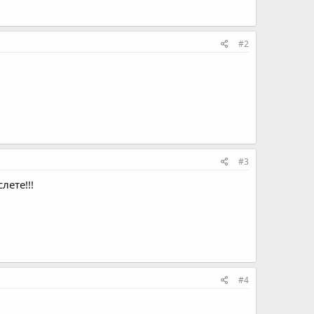
#2
#3
лете!!!
#4