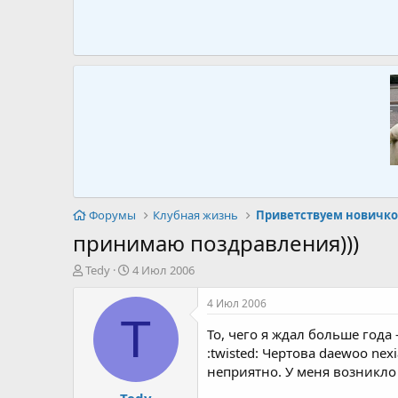
Форумы
Клубная жизнь
Приветствуем новичко
принимаю поздравления)))
А
Д
Tedy
4 Июл 2006
в
а
т
т
4 Июл 2006
о
а
T
р
н
То, чего я ждал больше года 
т
а
:twisted: Чертова daewoo nexi
е
ч
неприятно. У меня возникло 
м
а
Tedy
ы
л