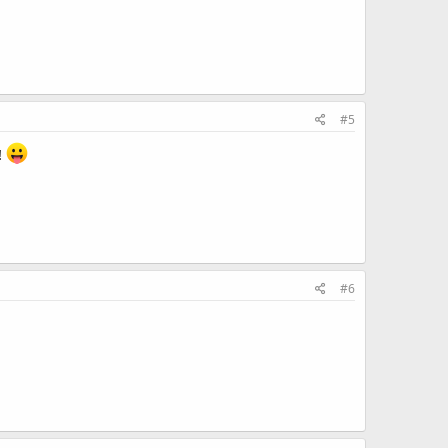
#5
!
#6