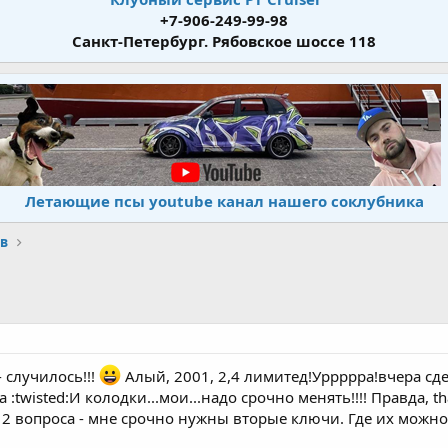
+7-906-249-99-98
Санкт-Петербург. Рябовское шоссе 118
Летающие псы youtube канал нашего соклубника
в
- случилось!!!
Алый, 2001, 2,4 лимитед!Уррррра!вчера сде
a :twisted:И колодки...мои...надо срочно менять!!!! Правда, 
2 вопроса - мне срочно нужны вторые ключи. Где их можно 