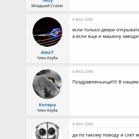
а
Младший Cruiser
4 Июл 2006
если только двери открывать
а если еще и машину заводит
A!exT
Член Клуба
4 Июл 2006
Поздравленьица!!!!! В нашем 
Котяра
Член Клуба
4 Июл 2006
да по такому поводу и слет 