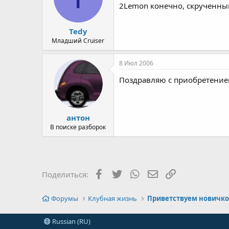
2Lemon конечно, скрученный 
Tedy
Младший Cruiser
8 Июл 2006
Поздравляю с приобретением
антон
В поиске разборок
Facebook
Twitter
WhatsApp
Электронная почт
Ссылка
Поделиться:
Форумы
Клубная жизнь
Приветствуем новичко
Russian (RU)