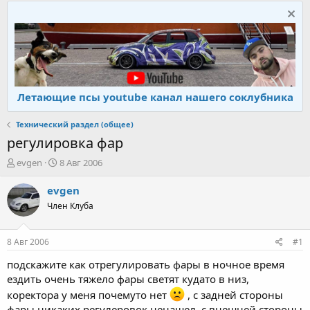
Летающие псы youtube канал нашего соклубника
Технический раздел (общее)
регулировка фар
А
Д
evgen
8 Авг 2006
в
а
т
т
evgen
о
а
Член Клуба
р
н
т
а
е
ч
8 Авг 2006
#1
м
а
ы
л
подскажите как отрегулировать фары в ночное время
а
ездить очень тяжело фары светят кудато в низ,
коректора у меня почемуто нет
, с задней стороны
фары никаких регулеровок ненашел, с внешней стороны