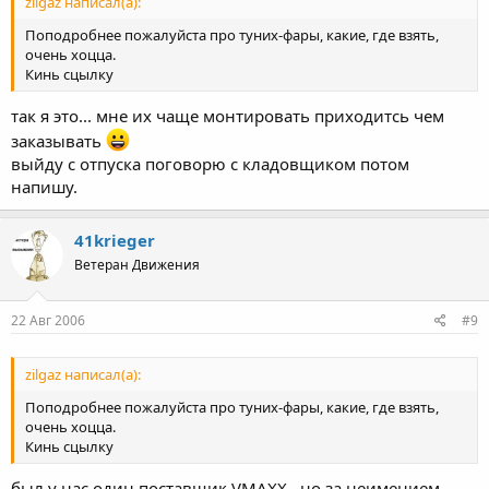
zilgaz написал(а):
Поподробнее пожалуйста про туних-фары, какие, где взять,
очень хоцца.
Кинь сцылку
так я это... мне их чаще монтировать приходитсь чем
заказывать
выйду с отпуска поговорю с кладовщиком потом
напишу.
41krieger
Ветеран Движения
22 Авг 2006
#9
zilgaz написал(а):
Поподробнее пожалуйста про туних-фары, какие, где взять,
очень хоцца.
Кинь сцылку
был у нас один поставщик VMAXX , но за неимением