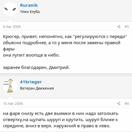
Ruranik
Член Клуба
9 Авг 2006
#5
Крюгер, привет, непонятно, как "регулируются с переди"
обьясни подробнее, а то у меня после замены правой
фары
она лупит воопще в небо.
заранее благодарен, Дмитрий.
41krieger
Ветеран Движения
10 Авг 2006
#6
на фаре снизу есть две выемки в них надо затолкать
отвертку,на щупать шуруп и крутить. шуруп ближе к
середине, вниз в верх. наружний в право в лево.