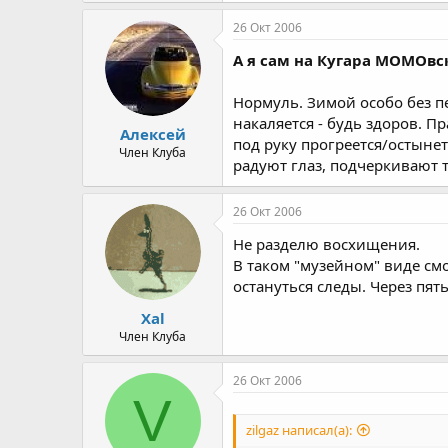
26 Окт 2006
А я сам на Кугара MOMOв
Нормуль. Зимой особо без пе
накаляется - будь здоров. П
Алексей
под руку прогреется/остынет
Член Клуба
радуют глаз, подчеркивают 
26 Окт 2006
Не разделю восхищения.
В таком "музейном" виде см
остануться следы. Через пят
Xal
Член Клуба
26 Окт 2006
V
zilgaz написал(а):