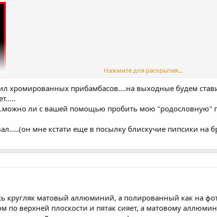
Нажмите для раскрытия...
учил хромированных прибамбасов....на выходные будем став
.....
....можно ли с вашей помощью пробить мою "родословную" по 
вал.....(он мне кстати еще в посылку блискучие пипсики на 
есь кругляк матовый аллюминий, а полированный как на фот
ом по верхней плоскости и пятак сияет, а матовому аллюми