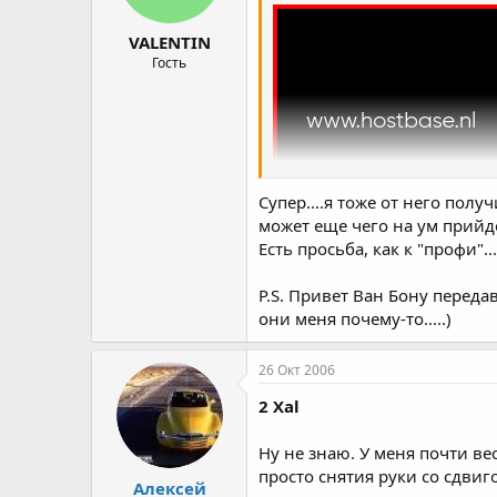
VALENTIN
Гость
Супер....я тоже от него пол
может еще чего на ум прийдет
Есть просьба, как к "профи"
P.S. Привет Ван Бону переда
они меня почему-то.....)
26 Окт 2006
2 Xal
Ну не знаю. У меня почти в
просто снятия руки со сдвиг
Алексей