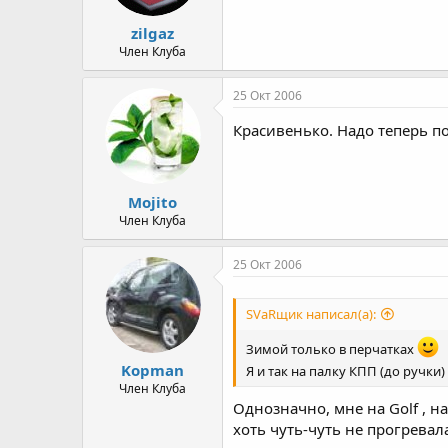
zilgaz
Член Клуба
25 Окт 2006
Красивенько. Надо теперь п
Mojito
Член Клуба
25 Окт 2006
SVаRщик написал(а):
Зимой только в перчатках
Kopman
Я и так на палку КПП (до ручки
Член Клуба
Однозначно, мне на Golf , н
хоть чуть-чуть не прогрева