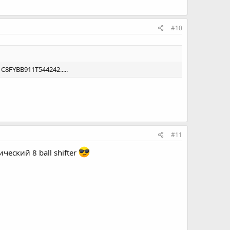
#10
C8FYBB911T544242.....
#11
ческий 8 ball shifter