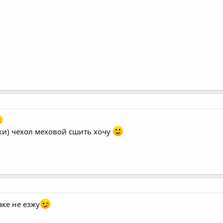
чки) чехол меховой сшить хочу
аке не езжу