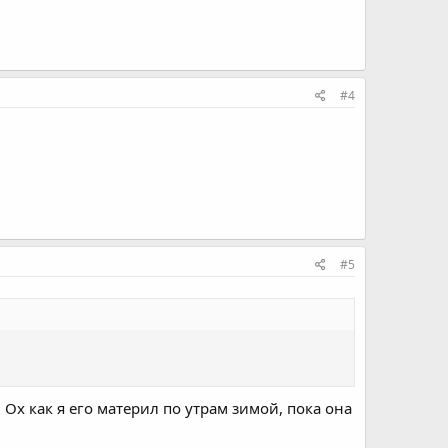
#4
#5
 Ох как я его материл по утрам зимой, пока она