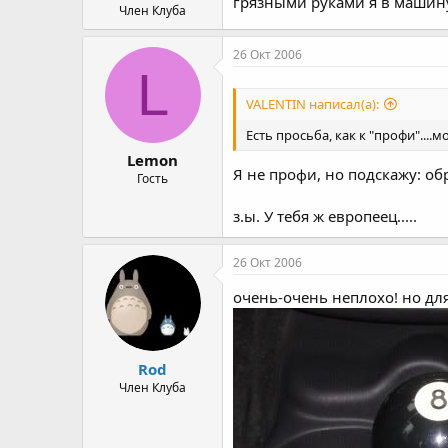
грязными руками я в машину
Член Клуба
26 Окт 2006
L
VALENTIN написал(а):
Есть просьба, как к "профи"...
Lemon
Я не профи, но подскажу: обр
Гость
з.ы. У тебя ж европеец.....
26 Окт 2006
очень-очень неплохо! но для 
Rod
Член Клуба