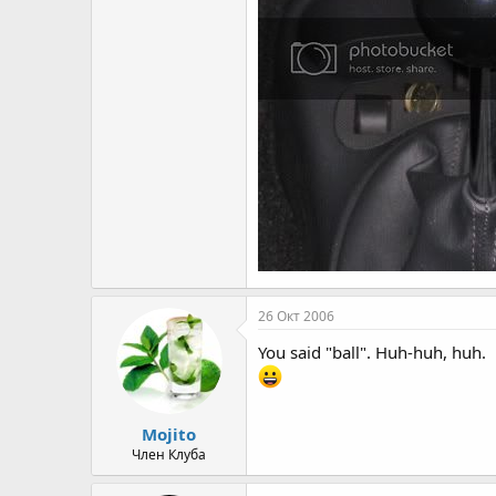
26 Окт 2006
You said "ball". Huh-huh, huh.
Mojito
Член Клуба