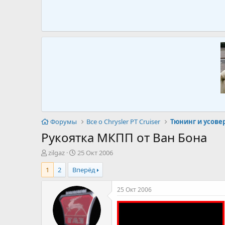
Форумы
Все о Chrysler PT Cruiser
Тюнинг и усов
Рукоятка МКПП от Ван Бона
А
Д
zilgaz
25 Окт 2006
в
а
1
2
Вперёд
т
т
о
а
р
н
25 Окт 2006
т
а
е
ч
м
а
ы
л