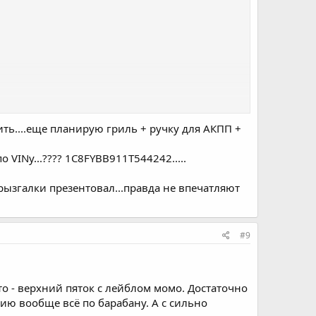
ить....еще планирую гриль + ручку для АКПП +
VINу...???? 1C8FYBB911T544242.....
брызгалки презентовал...правда не впечатляют
#9
о - верхний пяток с лейблом момо. Достаточно
нию вообще всё по барабану. А с сильно