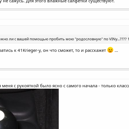
 не сажусь. Для этого влажные салфетки существуют.
.можно ли с вашей помощью пробить мою "родословную" по VINу...???? 1
атись к 41Krieger-у, он что сможет, то и расскажет
...
меня с рукояткой было ясно с самого начала - только класси