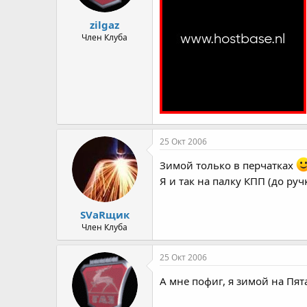
а
zilgaz
Член Клуба
25 Окт 2006
Зимой только в перчатках
Я и так на палку КПП (до ру
SVаRщик
Член Клуба
25 Окт 2006
А мне пофиг, я зимой на Пят