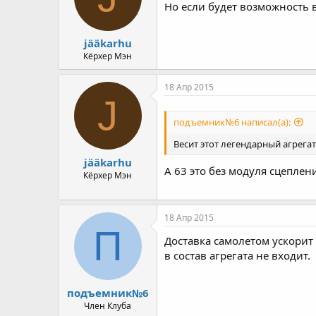
Но если будет возможность 
jääkarhu
Кёрхер Мэн
18 Апр 2015
J
подъемник№6 написал(а):
Весит этот легендарный агрегат 
jääkarhu
А 63 это без модуля сцеплен
Кёрхер Мэн
18 Апр 2015
П
Доставка самолетом ускорит 
в состав агрегата не входит.
подъемник№6
Член Клуба