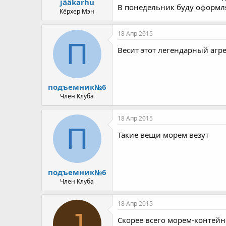
jääkarhu
В понедельник буду оформлят
а
Кёрхер Мэн
18 Апр 2015
П
Весит этот легендарный агрег
подъемник№6
Член Клуба
18 Апр 2015
П
Такие вещи морем везут
подъемник№6
Член Клуба
18 Апр 2015
J
Скорее всего морем-контейн