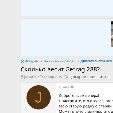
Форумы
Технический раздел
Двигатель/трансм
Сколько весит Getrag 288?
А
Д
Т
jääkarhu
18 Апр 2015
getrag 288
вес
масса
в
а
е
т
т
г
18 Апр 2015
о
а
и
J
р
н
Доброго всем вечера!
т
а
Подскажите, кто в курсе, ск
е
ч
Мою старую родную спёрли в
м
а
Может кто-то сталкивался с
ы
л