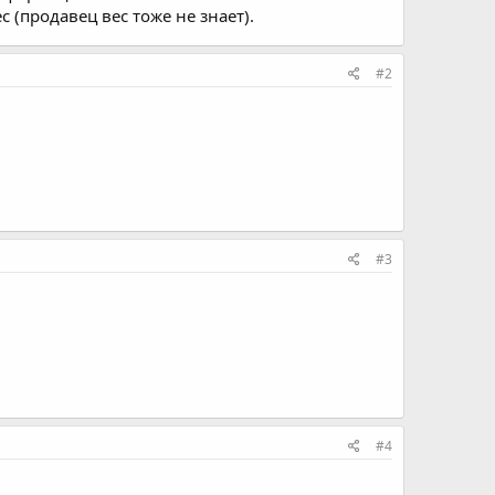
 (продавец вес тоже не знает).
#2
#3
#4