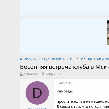
Форумы
Клубная жизнь
PT Cruiser Club
Афиша
Весенняя встреча клуба в Мск 
А
Д
dedmoget
6 Апр 2015
в
а
т
т
6 Апр 2015
о
а
D
Камрады,
р
н
т
а
е
ч
простите если я не нашел, н
м
а
В связи с тем, что погода н
dedmoget
ы
л