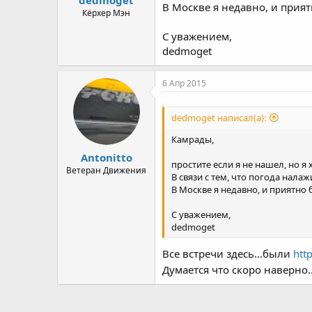
В Москве я недавно, и прия
а
Кёрхер Мэн
С уважением,
dedmoget
6 Апр 2015
dedmoget написал(а):
Камрады,
Antonitto
простите если я не нашел, но я
Ветеран Движения
В связи с тем, что погода нала
В Москве я недавно, и приятно
С уважением,
dedmoget
Все встречи здесь...были
htt
Думается что скоро наверно..