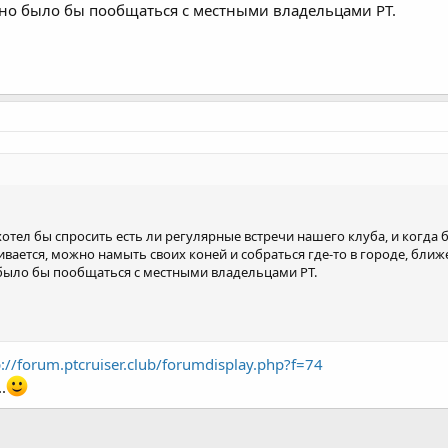
тно было бы пообщаться с местными владельцами PT.
 хотел бы спросить есть ли регулярные встречи нашего клуба, и когда
живается, можно намыть своих коней и собраться где-то в городе, ближ
 было бы пообщаться с местными владельцами PT.
p://forum.ptcruiser.club/forumdisplay.php?f=74
.