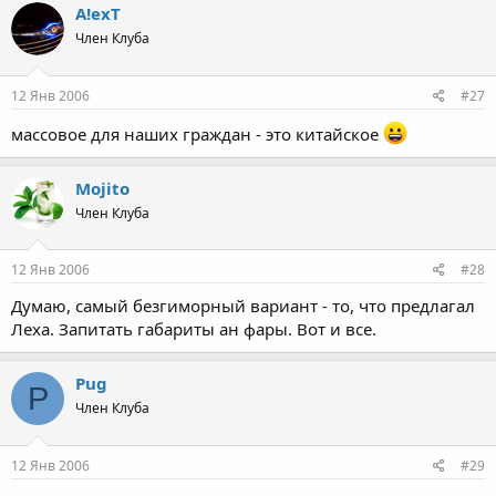
A!exT
Член Клуба
12 Янв 2006
#27
массовое для наших граждан - это китайское
Mojito
Член Клуба
12 Янв 2006
#28
Думаю, самый безгиморный вариант - то, что предлагал
Леха. Запитать габариты ан фары. Вот и все.
Pug
P
Член Клуба
12 Янв 2006
#29