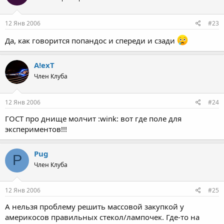
12 Янв 2006
#23
Да, как говорится попандос и спереди и сзади
A!exT
Член Клуба
12 Янв 2006
#24
ГОСТ про днище молчит :wink: вот где поле для
экспериментов!!!
Pug
P
Член Клуба
12 Янв 2006
#25
А нельзя проблему решить массовой закупкой у
америкосов правильных стекол/лампочек. Где-то на