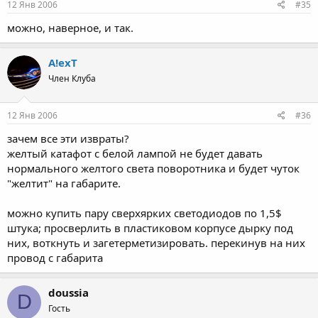
12 Янв 2006
#35
можно, наверное, и так.
A!exT
Член Клуба
12 Янв 2006
#36
зачем все эти извраты?
желтый катафот с белой лампой не будет давать
нормального желтого света поворотника и будет чуток
"желтит" на габарите.
можно купить пару сверхярких светодиодов по 1,5$
штука; просверлить в пластиковом корпусе дырку под
них, воткнуть и загетерметизировать. перекинув на них
провод с габарита
doussia
D
Гость