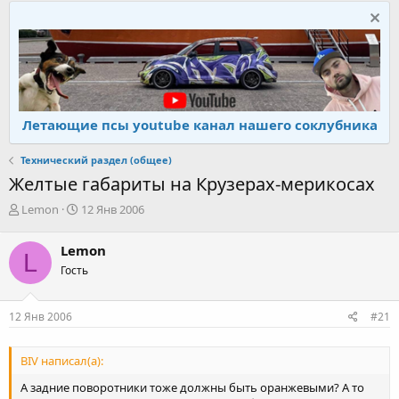
Летающие псы youtube канал нашего соклубника
Технический раздел (общее)
Желтые габариты на Крузерах-мерикосах
А
Д
Lemon
12 Янв 2006
в
а
т
т
Lemon
L
о
а
Гость
р
н
т
а
е
ч
12 Янв 2006
#21
м
а
ы
л
а
BIV написал(а):
А задние поворотники тоже должны быть оранжевыми? А то