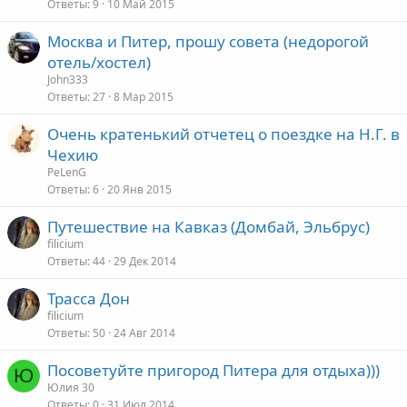
Ответы
9
10 Май 2015
Москва и Питер, прошу совета (недорогой
отель/хостел)
John333
Ответы
27
8 Мар 2015
Очень кратенький отчетец о поездке на Н.Г. в
Чехию
PeLenG
Ответы
6
20 Янв 2015
Путешествие на Кавказ (Домбай, Эльбрус)
filicium
Ответы
44
29 Дек 2014
Трасса Дон
filicium
Ответы
50
24 Авг 2014
Посоветуйте пригород Питера для отдыха)))
Ю
Юлия 30
Ответы
0
31 Июл 2014