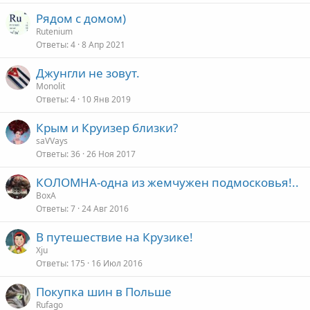
е
Рядом с домом)
Rutenium
о
Ответы
4
8 Апр 2021
Джунгли не зовут.
Monolit
Ответы
4
10 Янв 2019
Крым и Круизер близки?
saVVays
Ответы
36
26 Ноя 2017
КОЛОМНА-одна из жемчужен подмосковья!..
ВохА
Ответы
7
24 Авг 2016
В путешествие на Крузике!
Xju
Ответы
175
16 Июл 2016
Покупка шин в Польше
Rufago