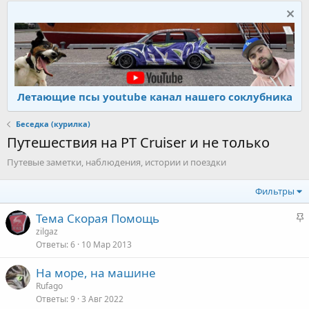
Летающие псы youtube канал нашего соклубника
Беседка (курилка)
Путешествия на PT Cruiser и не только
Путевые заметки, наблюдения, истории и поездки
Фильтры
З
Тема Скорая Помощь
а
zilgaz
Ответы
6
10 Мар 2013
к
р
На море, на машине
е
Rufago
п
Ответы
9
3 Авг 2022
л