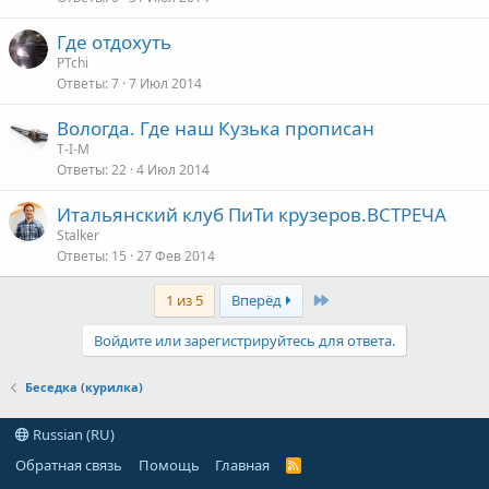
Где отдохуть
PTchi
Ответы
7
7 Июл 2014
Вологда. Где наш Кузька прописан
T-I-M
Ответы
22
4 Июл 2014
Итальянский клуб ПиТи крузеров.ВСТРЕЧА
Stalker
Ответы
15
27 Фев 2014
Last
1 из 5
Вперёд
Войдите или зарегистрируйтесь для ответа.
Беседка (курилка)
Russian (RU)
Обратная связь
Помощь
Главная
R
S