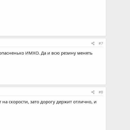
#7
опасненько ИМХО. Да и всю резину менять
#8
т на скорости, зато дорогу держит отлично, и