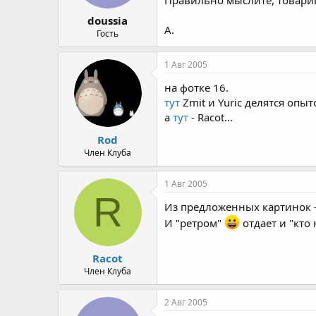
doussia
А.
Гость
1 Авг 2005
на фотке 16.
тут
Zmit и Yuric делятся опыт
а
тут
- Racot...
Rod
Член Клуба
1 Авг 2005
R
Из предложенных картинок -
И "ретром"
отдает и "кто
Racot
Член Клуба
2 Авг 2005