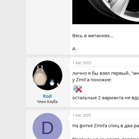
Весь в метаниях...
А.
1 Авг 2005
лично я бы взял первый, "м
у Zmit'а похожие:
Rod
остальные 2 варианта не вд
Член Клуба
1 Авг 2005
D
На фотке Zmit'a спиц в два р
Правильно мыслите, товар