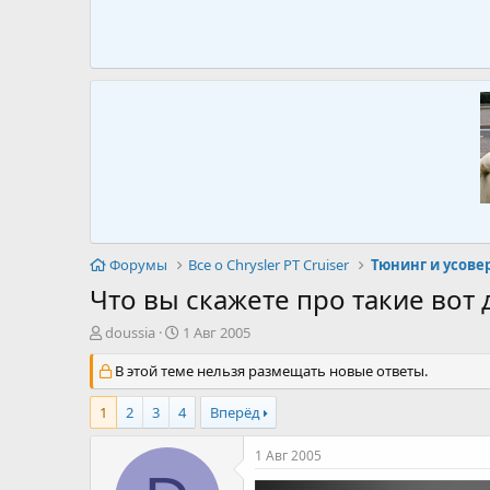
Форумы
Все о Chrysler PT Cruiser
Тюнинг и усов
Что вы скажете про такие вот д
А
Д
doussia
1 Авг 2005
в
а
т
В этой теме нельзя размещать новые ответы.
т
о
а
р
н
1
2
3
4
Вперёд
т
а
е
ч
1 Авг 2005
м
а
ы
л