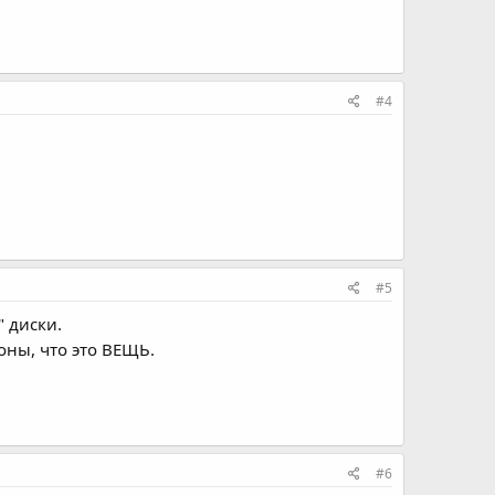
#4
#5
 диски.
роны, что это ВЕЩЬ.
#6