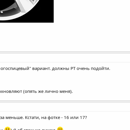
ногоспицевый" вариант. должны РТ очень подойти.
охновляют (опять же лично меня).
аза меньше. Кстати, на фотке - 16 или 17?
ищ
) Я об этом же думаю