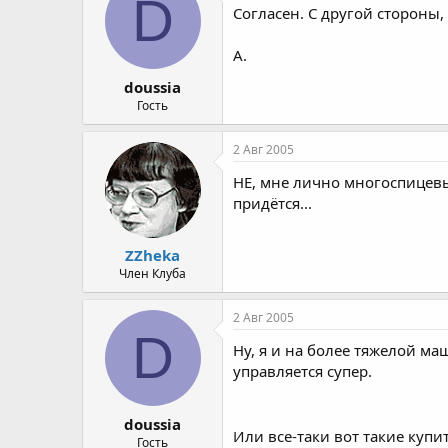
D
Согласен. С другой стороны, 
А.
doussia
Гость
2 Авг 2005
НЕ, мне лично многоспицевы
придётся...
ZZheka
Член Клуба
2 Авг 2005
D
Ну, я и на более тяжелой маш
управляется супер.
doussia
Или все-таки вот такие купи
Гость