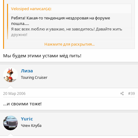
Velosiped написал(а):
Ребята! Какая-то тенденция нездоровая на форуме
пошла.....
Я вас всех люблю и уважаю, не заводитесь! Давайте жить
дружно!
Нажмите для раскрытия...
Взаимно. Не думаю, что кто-то заводится. По-моему, все
спокойно.
Мы будем этими устами мёд пить!
Нажмите для раскрытия...
Лиза
Touring Cruiser
20 Мар 2006
#39
...и своими тоже!
Yuric
Член Клуба