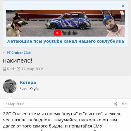
Летающие псы youtube канал нашего соклубника
PT Cruiser Club
накипело!
А
Д
Rod
17 Мар 2006
в
а
т
т
Котяра
о
а
Член Клуба
р
н
т
а
е
ч
17 Мар 2006
#21
м
а
ы
л
2GT Cruiser: все мы своему "круты" и "высоки", а ежель
а
чел назвал тя быдлом - задумайся, насколько он сам
далек от того самого быдла, и попытайся ЕМУ