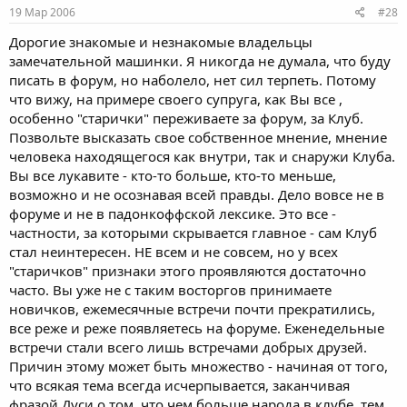
19 Мар 2006
#28
Дорогие знакомые и незнакомые владельцы
замечательной машинки. Я никогда не думала, что буду
писать в форум, но наболело, нет сил терпеть. Потому
что вижу, на примере своего супруга, как Вы все ,
особенно "старички" переживаете за форум, за Клуб.
Позвольте высказать свое собственное мнение, мнение
человека находящегося как внутри, так и снаружи Клуба.
Вы все лукавите - кто-то больше, кто-то меньше,
возможно и не осознавая всей правды. Дело вовсе не в
форуме и не в падонкоффской лексике. Это все -
частности, за которыми скрывается главное - сам Клуб
стал неинтересен. НЕ всем и не совсем, но у всех
"старичков" признаки этого проявляются достаточно
часто. Вы уже не с таким восторгов принимаете
новичков, ежемесячные встречи почти прекратились,
все реже и реже появляетесь на форуме. Еженедельные
встречи стали всего лишь встречами добрых друзей.
Причин этому может быть множество - начиная от того,
что всякая тема всегда исчерпывается, заканчивая
фразой Дуси о том, что чем больше народа в клубе, тем