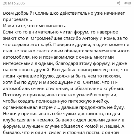
20 Мар 2006
#40
Всем Добрый! Солнышко действительно уже начинает
пригревать...
Извините, что вмешиваюсь.
Если кто то внимательно читал форум, то наверное
знают кто я. Огромнейшее спасибо Антону и Роме, за то
что создали этот клуб. Поверьте друзья, в один момент я
стал не только счастливым обладателем замечательного
автомобиля, но и познакомился с очень многими
интересными людьми, благодаря этому форуму, и даже
нашел новых друзей. Всегда был приверженец того, что
люди купившие Крузю, должны быть чем то похожи,
хотя бы по духу и мироощущению. Считаю, что ПТ-
автомобиль очень стильный, и обязательно клубный.
Поэтому и прикладывал столько усилий и энергии,
чтобы создать полноценную питерскую ячейку,
организовывал встречи... дальше продолжать не буду.
Не хочу приписывать себе чужих достоинств, но для
клуба сделал я немало. Бывало сидел целыми днями в
форуме. В лучшем случае общался с Ромой и Лешей. А
бывало, что и один, сидел и строчил посты, с одной