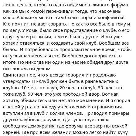
лишь целью, чтобы создать видимость живого форума.
Как же мы с Ромой переживали тогда, что нас очень
мало. А какие у меня с ним были споры и конфликты!
Кто помнит, не даст соврать. Но как то все было в тему и
по делу. У Ромы было свое представление о клубе, о его
структуре и развитии, а меня было другое. И мы уже
хотели отделяться, и создавать свой клуб. Вообщем все
было... И потребовалось продолжительное время, чтобы
он услышал меня, а я его. Вообщем договорились, в
итоге. Но никогда ни один из нас не обидел друг друга
ни словом, ни делом.
Единственное, что я всегда говорил и продолжаю
утверждать- ПТ-Клуб должен быть в ранге элитных
клубов. 10 чел- это клуб, 20 чел- это клуб, 30 чел- это
тоже клуб, 50 чел- это уже проходной двор. Вот как
хотите, обижайтесь или нет, это мое мнение. И я спорил
с пеной у рта по поводу ужесточения и ограничения
вступления в клуб и кол-ва членов. Приводил примеры
других клубных форумов, где сушествует такая
свободная демократия, где форумы все заср-ны всякой
херней. Где при всем желании можно легко найти кучу