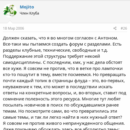
Mojito
Член Клуба
18 Мар 2006
#26
Должен сказать, что я во многом согласен с Антоном.
Все-таки мы пытаемся создать форум с разделами. Есть
разделы клубные, технические, свободные и т.д.
Поддержание этой структуры требует некоей
самодисциплины. С последним, кмк, у нас дела обстоят
все хуже. Я совсем не против, что в ветке про лампочки
кто-то пошутит в тему, вместе посмеемся. Но превращать
почти каждый топик в страницы флуда – это, во-первых,
неуважение к тем, кто может в последствии искать
ответы на конкретные вопросы, и, во-вторых, ставит под
сомнение полезность этого ресурса. Многие тут любят
посылать новичков в поиск по обсуждавшимся ранее
темам. Но посмотрите сами, во что превратились эти
самые темы, и так ли легко найти в них нужный ответ?
Я совсем не против живого непринужденного общения.
Даже призываю обсуждать здесь все абсолютно темы: