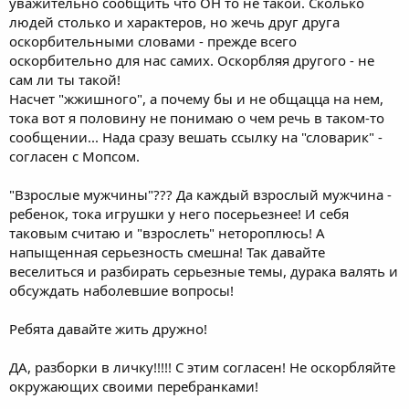
уважительно сообщить что ОН то не такой. Сколько
людей столько и характеров, но жечь друг друга
оскорбительными словами - прежде всего
оскорбительно для нас самих. Оскорбляя другого - не
сам ли ты такой!
Насчет "жжишного", а почему бы и не общацца на нем,
тока вот я половину не понимаю о чем речь в таком-то
сообщении... Нада сразу вешать ссылку на "словарик" -
согласен с Мопсом.
"Взрослые мужчины"??? Да каждый взрослый мужчина -
ребенок, тока игрушки у него посерьезнее! И себя
таковым считаю и "взрослеть" нетороплюсь! А
напыщенная серьезность смешна! Так давайте
веселиться и разбирать серьезные темы, дурака валять и
обсуждать наболевшие вопросы!
Ребята давайте жить дружно!
ДА, разборки в личку!!!!! С этим согласен! Не оскорбляйте
окружающих своими перебранками!