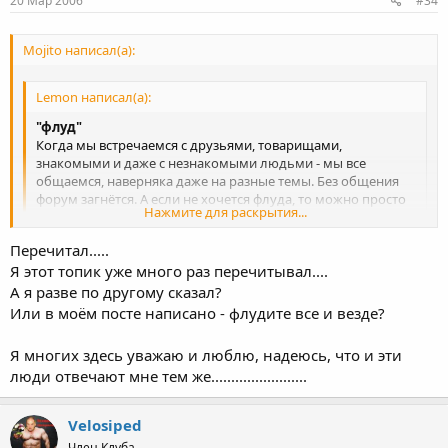
20 Мар 2006
#34
Mojito написал(а):
Lemon написал(а):
"флуд"
Когда мы встречаемся с друзьями, товарищами,
знакомыми и даже с незнакомыми людьми - мы все
общаемся, наверняка даже на разные темы. Без общения
форум загнётся. А если не хочется флуда, то можно просто
Нажмите для раскрытия...
открыть мануал по эксплуатации или ремонту PT Крузера и
читать их.
Перечитал.....
Нажмите для раскрытия...
Я этот топик уже много раз перечитывал....
Еще раз, пожалуйста, перечитай мой пост (про публичность,
уважение к другим и т.д.) и пост Алекса. Флудить можно в
А я разве по другому сказал?
разделе "Разное".
Или в моём посте написано - флудите все и везде?
Я многих здесь уважаю и люблю, надеюсь, что и эти
люди отвечают мне тем же........................
Velosiped
Член Клуба