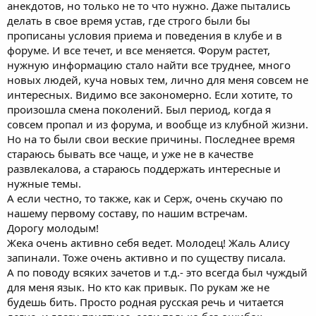
анекдотов, но только не то что нужно. Даже пытались
делать в свое время устав, где строго были бы
прописаны условия приема и поведения в клубе и в
форуме. И все течет, и все меняется. Форум растет,
нужную информацию стало найти все труднее, много
новых людей, куча новых тем, лично для меня совсем не
интересных. Видимо все закономерно. Если хотите, то
произошла смена поколений. Был период, когда я
совсем пропал и из форума, и вообще из клубной жизни.
Но на то были свои веские причины. Последнее время
стараюсь бывать все чаще, и уже не в качестве
развлекалова, а стараюсь поддержать интересные и
нужные темы.
А если честно, то также, как и Серж, очень скучаю по
нашему первому составу, по нашим встречам.
Дорогу молодым!
Жека очень активно себя ведет. Молодец! Жаль Алису
запинали. Тоже очень активно и по существу писала.
А по поводу всяких зачетов и т.д.- это всегда был чуждый
для меня язык. Но кто как привык. По рукам же не
будешь бить. Просто родная русская речь и читается