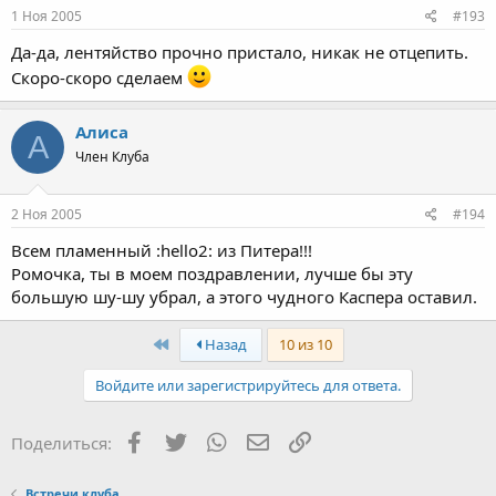
1 Ноя 2005
#193
Да-да, лентяйство прочно пристало, никак не отцепить.
Скоро-скоро сделаем
Алиса
А
Член Клуба
2 Ноя 2005
#194
Всем пламенный :hello2: из Питера!!!
Ромочка, ты в моем поздравлении, лучше бы эту
большую шу-шу убрал, а этого чудного Каспера оставил.
First
Назад
10 из 10
Войдите или зарегистрируйтесь для ответа.
Facebook
Twitter
WhatsApp
Электронная почта
Ссылка
Поделиться:
Встречи клуба