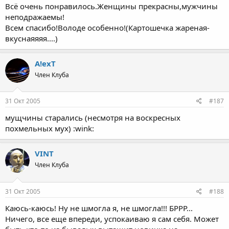
Всё очень понравилось.Женщины прекрасны,мужчины
неподражаемы!
Всем спасибо!Володе особенно!(Картошечка жареная-
вкуснаяяяя....)
A!exT
Член Клуба
31 Окт 2005
#187
мущчины старались (несмотря на воскресных
похмельных мух) :wink:
VINT
Член Клуба
31 Окт 2005
#188
Каюсь-каюсь! Ну не шмогла я, не шмогла!!! БРРР...
Ничего, все еще впереди, успокаиваю я сам себя. Может