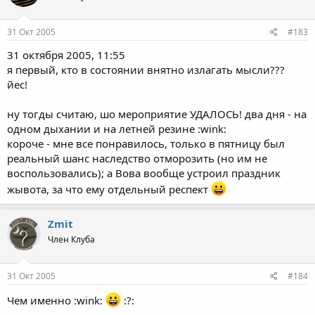
31 Окт 2005
#183
31 октября 2005, 11:55
я первый, кто в состоянии внятно излагать мысли???
йес!
ну тогды считаю, шо мероприятие УДАЛОСЬ! два дня - на
одном дыхании и на летней резине :wink:
короче - мне все понравилось, только в пятницу был
реальный шанс наследство отморозить (но им не
воспользовались); а Вова вообще устроил праздник
жывота, за что ему отдельный респект
Zmit
Член Клуба
31 Окт 2005
#184
Чем именно :wink:
:?: