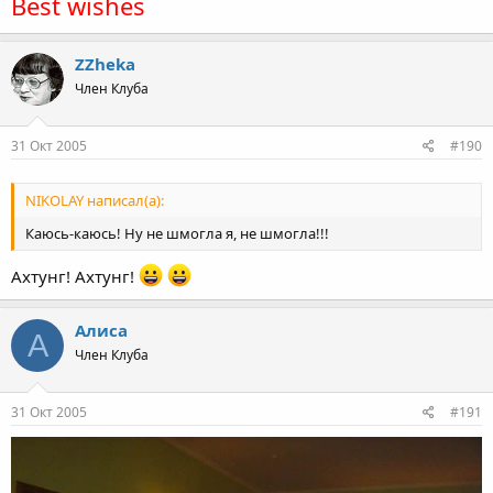
Best wishes
ZZheka
Член Клуба
31 Окт 2005
#190
NIKOLAY написал(а):
Каюсь-каюсь! Ну не шмогла я, не шмогла!!!
Ахтунг! Ахтунг!
Алиса
А
Член Клуба
31 Окт 2005
#191