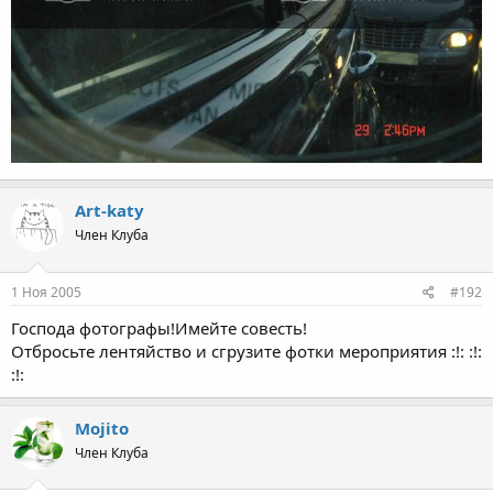
Art-katy
Член Клуба
1 Ноя 2005
#192
Господа фотографы!Имейте совесть!
Отбросьте лентяйство и сгрузите фотки мероприятия :!: :!:
:!:
Mojito
Член Клуба