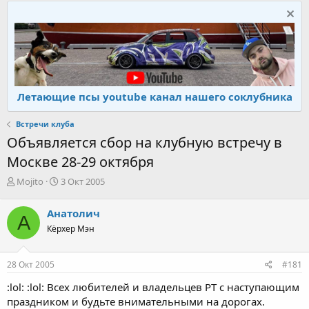
Летающие псы youtube канал нашего соклубника
Встречи клуба
Объявляется сбор на клубную встречу в
Москве 28-29 октября
А
Д
Mojito
3 Окт 2005
в
а
т
т
Анатолич
А
о
а
Кёрхер Мэн
р
н
т
а
е
ч
28 Окт 2005
#181
м
а
ы
л
:lol: :lol: Всех любителей и владельцев РТ с наступающим
а
праздником и будьте внимательными на дорогах.