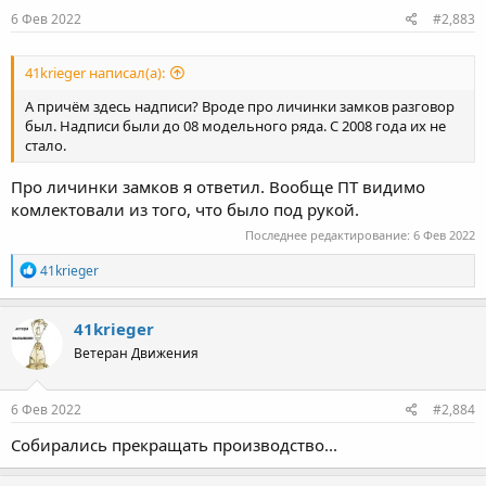
6 Фев 2022
#2,883
41krieger написал(а):
А причём здесь надписи? Вроде про личинки замков разговор
был. Надписи были до 08 модельного ряда. С 2008 года их не
стало.
Про личинки замков я ответил. Вообще ПТ видимо
комлектовали из того, что было под рукой.
Последнее редактирование:
6 Фев 2022
Р
41krieger
е
а
к
41krieger
ц
Ветеран Движения
и
и
:
6 Фев 2022
#2,884
Собирались прекращать производство...