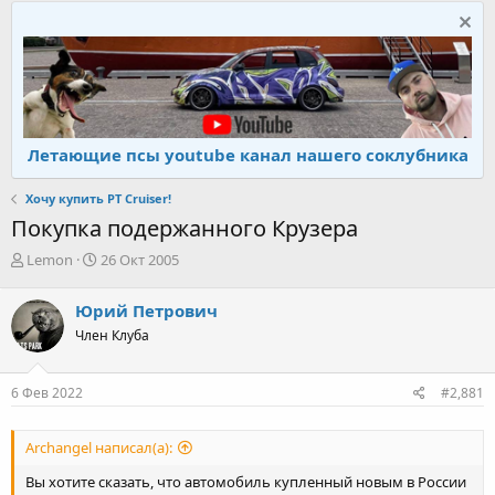
Летающие псы youtube канал нашего соклубника
Хочу купить PT Cruiser!
Покупка подержанного Крузера
А
Д
Lemon
26 Окт 2005
в
а
т
т
Юрий Петрович
о
а
Член Клуба
р
н
т
а
е
ч
6 Фев 2022
#2,881
м
а
ы
л
а
Archangel написал(а):
Вы хотите сказать, что автомобиль купленный новым в России