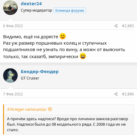
dexter24
Супер модератор
Команда форума
6 Фев 2022
#2,885
Видимо, ещё на доресте
Раз уж размер поршневых колец и ступичных
подшипников не узнать по вину, а можн от выяснить
только, так сказатб, эмпирически
Бендер-Фендер
GT Cruiser
7 Фев 2022
#2,886
41krieger написал(а):
А причём здесь надписи? Вроде про личинки замков разговор
был. Надписи были до 08 модельного ряда. С 2008 года их не
стало.