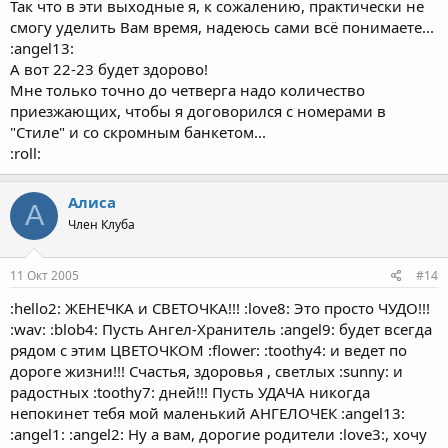
Так что в эти выходные я, к сожалению, практически не
смогу уделить Вам время, надеюсь сами всё понимаете...
:angel13:
А вот 22-23 будет здорово!
Мне только точно до четверга надо количество
приезжающих, чтобы я договорился с номерами в
"Стиле" и со скромным банкетом...
:roll:
Алиса
А
Член Клуба
11 Окт 2005
#14
:hello2: ЖЕНЕЧКА и СВЕТОЧКА!!! :love8: Это просто ЧУДО!!!
:wav: :blob4: Пусть Ангел-Хранитель :angel9: будет всегда
рядом с этим ЦВЕТОЧКОМ :flower: :toothy4: и ведет по
дороге жизни!!! Счастья, здоровья , светлых :sunny: и
радостных :toothy7: дней!!! Пусть УДАЧА никогда
непокинет тебя мой маленький АНГЕЛОЧЕК :angel13:
:angel1: :angel2: Ну а вам, дорогие родители :love3:, хочу