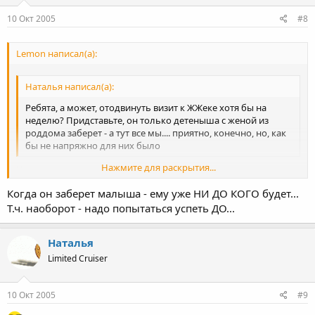
10 Окт 2005
#8
Lemon написал(а):
Наталья написал(а):
Ребята, а может, отодвинуть визит к ЖЖеке хотя бы на
неделю? Придставьте, он только детеныша с женой из
роддома заберет - а тут все мы.... приятно, конечно, но, как
бы не напряжно для них было
Нажмите для раскрытия...
Чувствуется женский опыт :wink:
Когда он заберет малыша - ему уже НИ ДО КОГО будет...
Нажмите для раскрытия...
Т.ч. наоборот - надо попытаться успеть ДО...
Наталья
Limited Cruiser
10 Окт 2005
#9