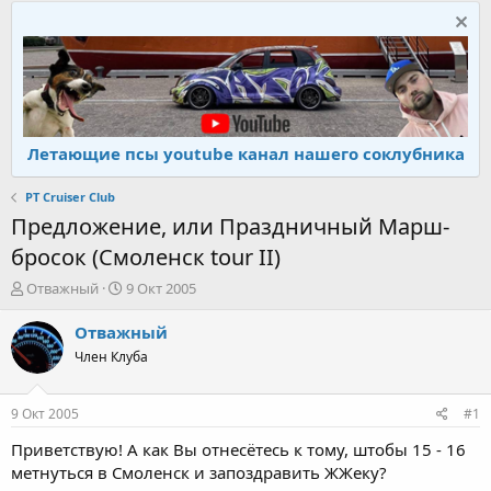
Летающие псы youtube канал нашего соклубника
PT Cruiser Club
Предложение, или Праздничный Марш-
бросок (Смоленск tour II)
А
Д
Отважный
9 Окт 2005
в
а
т
т
Отважный
о
а
Член Клуба
р
н
т
а
е
ч
9 Окт 2005
#1
м
а
ы
л
Приветствую! А как Вы отнесётесь к тому, штобы 15 - 16
а
метнуться в Смоленск и запоздравить ЖЖеку?