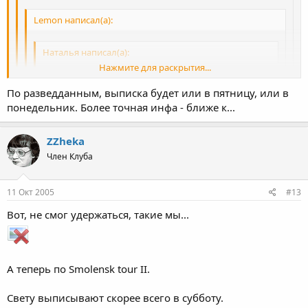
Lemon написал(а):
Наталья написал(а):
Нажмите для раскрытия...
Ребята, а может, отодвинуть визит к ЖЖеке хотя бы
на неделю? Придставьте, он только детеныша с
По разведданным, выписка будет или в пятницу, или в
женой из роддома заберет - а тут все мы.... приятно,
Нажмите для раскрытия...
понедельник. Более точная инфа - ближе к...
конечно, но, как бы не напряжно для них было
а ДО все равно не успеем - сейчас в роддоме больше 5-7 дней
Нажмите для раскрытия...
Чувствуется женский опыт :wink:
не держат :lol:
ZZheka
Когда он заберет малыша - ему уже НИ ДО КОГО будет... Т.ч.
Член Клуба
Нажмите для раскрытия...
наоборот - надо попытаться успеть ДО...
11 Окт 2005
#13
Вот, не смог удержаться, такие мы...
А теперь по Smolensk tour II.
Свету выписывают скорее всего в субботу.