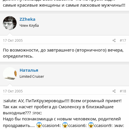
самые красивые женщины и самые ласковые мужчины!!!
ZZheka
Член Клуба
17 Окт 2005
#17
По возможности, до завтрашнего (вторничного) вечера,
определитесь.
Наталья
Limited Cruiser
17 Окт 2005
#18
:salute: АУ, ПиТиКрузероводы!!!! Всем огромный привет!
Так как насчет пробега до Смоленску в близжайшие
выходные??? :iroc:
Надо бы познакомицца с новым человеком, родителей
проздравить....
ccasion4:
ccasion6:
ccasion9: :wav: