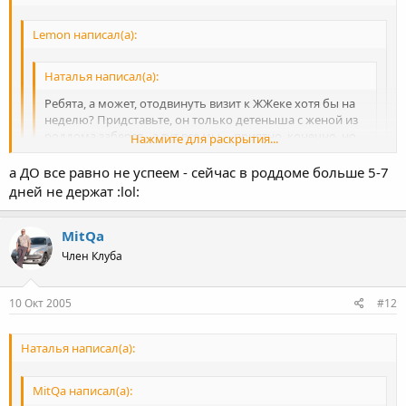
Lemon написал(а):
Наталья написал(а):
Ребята, а может, отодвинуть визит к ЖЖеке хотя бы на
неделю? Придставьте, он только детеныша с женой из
роддома заберет - а тут все мы.... приятно, конечно, но,
Нажмите для раскрытия...
как бы не напряжно для них было
а ДО все равно не успеем - сейчас в роддоме больше 5-7
Нажмите для раскрытия...
Чувствуется женский опыт :wink:
дней не держат :lol:
Когда он заберет малыша - ему уже НИ ДО КОГО будет... Т.ч.
Нажмите для раскрытия...
наоборот - надо попытаться успеть ДО...
MitQa
Член Клуба
10 Окт 2005
#12
Наталья написал(а):
MitQa написал(а):