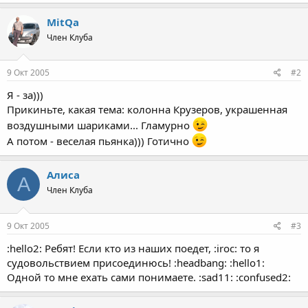
MitQa
Член Клуба
9 Окт 2005
#2
Я - за)))
Прикиньте, какая тема: колонна Крузеров, украшенная
воздушными шариками... Гламурно
А потом - веселая пьянка))) Готично
Алиса
А
Член Клуба
9 Окт 2005
#3
:hello2: Ребят! Если кто из наших поедет, :iroc: то я
судовольствием присоединюсь! :headbang: :hello1:
Одной то мне ехать сами понимаете. :sad11: :confused2: