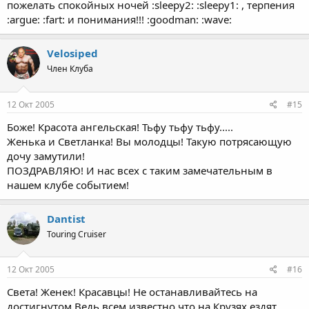
пожелать спокойных ночей :sleepy2: :sleepy1: , терпения
:argue: :fart: и понимания!!! :goodman: :wave:
Velosiped
Член Клуба
12 Окт 2005
#15
Боже! Красота ангельская! Тьфу тьфу тьфу.....
Женька и Светланка! Вы молодцы! Такую потрясающую
дочу замутили!
ПОЗДРАВЛЯЮ! И нас всех с таким замечательным в
нашем клубе событием!
Dantist
Touring Cruiser
12 Окт 2005
#16
Света! Женек! Красавцы! Не останавливайтесь на
достигнутом.Ведь всем известно что на Крузях ездят