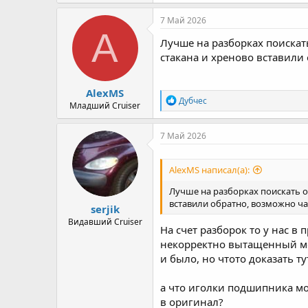
7 Май 2026
A
Лучше на разборках поискат
стакана и хреново вставили
AlexMS
Р
Дубчес
Младший Cruiser
е
а
к
7 Май 2026
ц
и
и
AlexMS написал(а):
:
Лучше на разборках поискать ор
вставили обратно, возможно ч
serjik
Видавший Cruiser
На счет разборок то у нас в
некорректно вытащенный може
и было, но чтото доказать т
а что иголки подшипника мог
в оригинал?