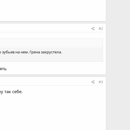
#2
зубьев на нем. Грена захрустела.
ять
#3
 так себе.