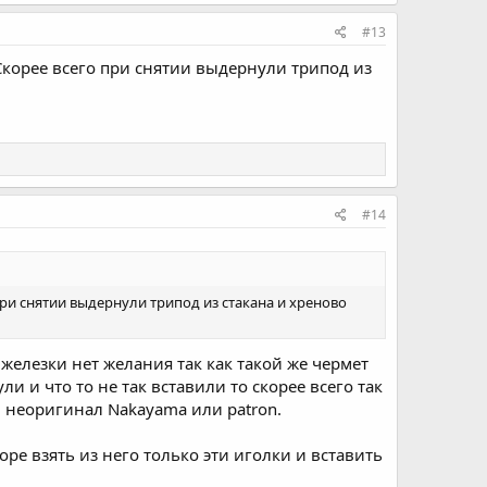
#13
Скорее всего при снятии выдернули трипод из
#14
при снятии выдернули трипод из стакана и хреново
 железки нет желания так как такой же чермет
и и что то не так вставили то скорее всего так
и неоригинал Nakayama или patron.
ре взять из него только эти иголки и вставить