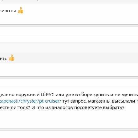
арианты
анты
дельно наружный ШРУС или уже в сборе купить и не мучитьс
pchasti/chrysler/pt-cruiser/
тут запрос, магазины высылали 
сть ли толк? И что из аналогов посоветуете выбрать?