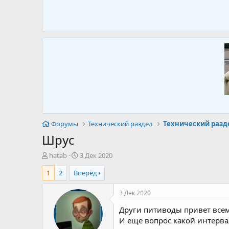
Форумы
Технический раздел
Технический разд
Шрус
А
Д
hatab
3 Дек 2020
в
а
1
2
Вперёд
т
т
о
а
р
н
3 Дек 2020
т
а
Други питиводы привет всем!
е
ч
м
а
И еще вопрос какой интерв
ы
л