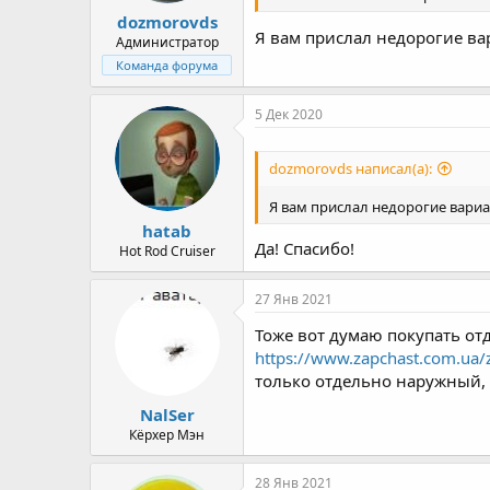
dozmorovds
Я вам прислал недорогие в
Администратор
Команда форума
5 Дек 2020
dozmorovds написал(а):
Я вам прислал недорогие вари
hatab
Да! Спасибо!
Hot Rod Cruiser
27 Янв 2021
Тоже вот думаю покупать от
https://www.zapchast.com.ua/za
только отдельно наружный, е
NalSer
Кёрхер Мэн
28 Янв 2021