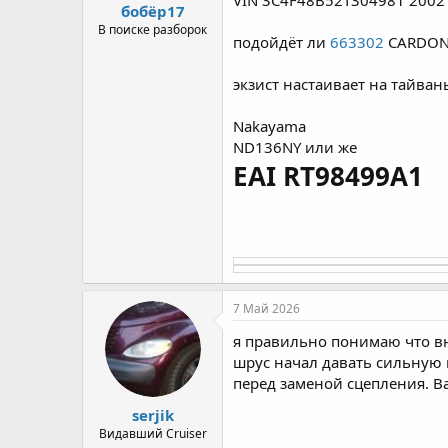
VIN 3C4F48B52T304981 2002 
бобёр17
В поиске разборок
подойдёт ли
663302
CARDON
экзист настаивает на тайван
Nakayama
ND136NY или же
EAI RT98499A1
7 Май 2026
я правильно понимаю что в
шрус начал давать сильную в
перед заменой сцепления. В
serjik
Видавший Cruiser