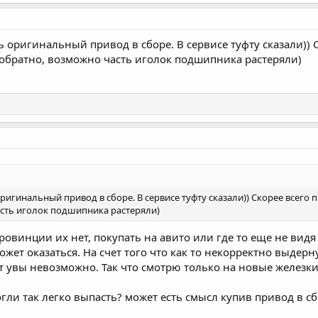
ь оригинальный привод в сборе. В сервисе туфту сказали)) 
 обратно, возможно часть иголок подшипника растеряли)
игинальный привод в сборе. В сервисе туфту сказали)) Скорее всего 
асть иголок подшипника растеряли)
 провинции их нет, покупать на авито или где то еще не видя
т оказаться. На счет того что как то некорректно выдернул
ут увы невозможно. Так что смотрю только на новые железк
ли так легко выпасть? может есть смысл купив привод в сбо