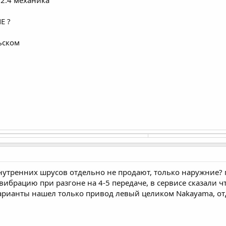
2.4 механика
E ?
ьском
нутренних шрусов отдельно не продают, только наружние?
ибрацию при разгоне на 4-5 передаче, в сервисе сказали ч
арианты нашел только привод левый целиком Nakayama, от