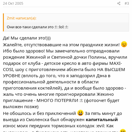
24 Окт 2005
#3
Zmit написал(а):
Они все-таки сделали это :!: :lol: :!:
Да! Мы сделали это!)))
Жалейте, отсутствовавшие на этом празднике жизни!
Ибо было здорово! Мы замечательно отпраздновали
рождение Жекиной и Светиной дочки Полины, вручили
подарок от клуба - детское кресло в авто фирмы MAXI-
COSI, шоу с приготовлением абсента было НА ВЫСШЕМ
УРОВНЕ (вплоть до того, что я заподозрил Дэна в
профессиональной деятельности в области
приготовления коктейлей), да и вообще было здорово -
жаль что очень многие проигнорировали Жекино
приглашение - МНОГО ПОТЕРЯЛИ :!: (фотоочет будет
выложен позже)
Не обошлось и без приключений
За пять минут до
выезда из Смоленска был обнаружен
капитальный
износ моих передних тормозных колодок :evil: Как