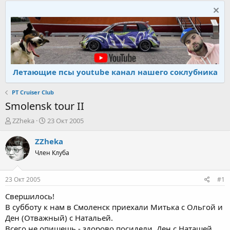
Летающие псы youtube канал нашего соклубника
PT Cruiser Club
Smolensk tour II
А
Д
ZZheka
23 Окт 2005
в
а
т
т
ZZheka
о
а
Член Клуба
р
н
т
а
е
ч
23 Окт 2005
#1
м
а
ы
л
Свершилось!
а
В субботу к нам в Смоленск приехали Митька с Ольгой и
Ден (Отважный) с Натальей.
Всего не опишешь - здорово посидели, Ден с Наташей