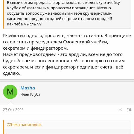
В связи с этим предлагаю организовать смоленскую ячейку
Клуба с обязательным процессом посвящения. Можно
обсудить вопрос с уже знакомыми тебе круизеристами
касательно предновогодней встречи в нашем городе!!!
Как тебе мысль???
Ячейка из одного, простите, члена - готично. В принципе
готов стать председателем Смоленской ячейки,
секретарм и финдиректором.
Насчёт предновогодней - это вряд ли, всем не до того
будет. А насчёт посленовонодней - поговорю со своим
секретарём, и если финдиректор подпишет счета - всё
сделаю.
Masha
M
Член Клуба
27 Окт 2005
#6
ZZheka написал(а):