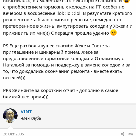
выяснилось, в Смоленске есть некоторые сложности
с приобретением тормозных колодок на PT, особенно
вечером в воскресенье :lol: :lol: :lol: В результате краткого
реввоенсовета было принято решение, немедленно
претворенное в жизнь: ампутировать колодки у Жжеки и
приживить их мне))) Операция прошла удачно
PS Еще раз большушее спасибо Жеке и Свете за
приглашение и шикарный прием, Жеке за
предоставленные тормозные колодки и Отважному с
Натальей за помощь и поддержку в замене колодок и за
то, что дождались окончания ремонта - вместе ехать
веселей)))
PPS Звиняйте за короткий отчет - дополню в самое
ближайшее время)))
VINT
Член Клуба
26 Окт 2005
#4