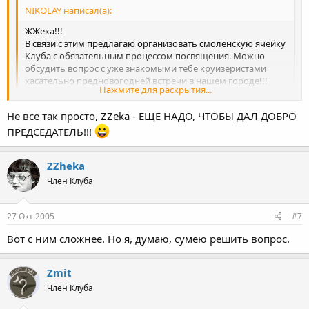
NIKOLAY написал(а):
ЖЖека!!!
В связи с этим предлагаю организовать смоленскую ячейку
Клуба с обязательным процессом посвящения. Можно
обсудить вопрос с уже знакомыми тебе круизеристами
касательно предновогодней встречи в нашем городе!!!
Нажмите для раскрытия...
Как тебе мысль???
Не все так просто, ZZeka - ЕЩЕ НАДО, ЧТОБЫ ДАЛ ДОБРО
Ячейка из одного, простите, члена - готично. В принципе готов
Нажмите для раскрытия...
стать председателем Смоленской ячейки, секретарм и
ПРЕДСЕДАТЕЛЬ!!!
финдиректором.
Насчёт предновогодней - это вряд ли, всем не до того будет. А
ZZheka
насчёт посленовонодней - поговорю со своим секретарём, и
если финдиректор подпишет счета - всё сделаю.
Член Клуба
27 Окт 2005
#7
Вот с ним сложнее. Но я, думаю, сумею решить вопрос.
Zmit
Член Клуба