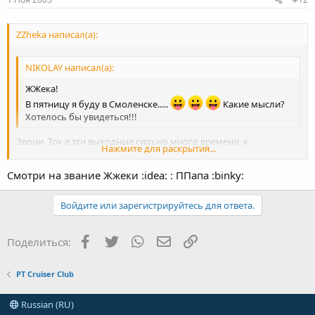
ZZheka написал(а):
NIKOLAY написал(а):
ЖЖека!
В пятницу я буду в Смоленске.....
Какие мысли?
Хотелось бы увидеться!!!
Звони. Ток в эти выходные сильно много времени, к
Нажмите для раскрытия...
сожалению, не уделю.
Смотри на звание Жжеки :idea: : ППапа :binky:
Нажмите для раскрытия...
Войдите или зарегистрируйтесь для ответа.
Facebook
Twitter
WhatsApp
Электронная почта
Ссылка
Поделиться:
PT Cruiser Club
Russian (RU)