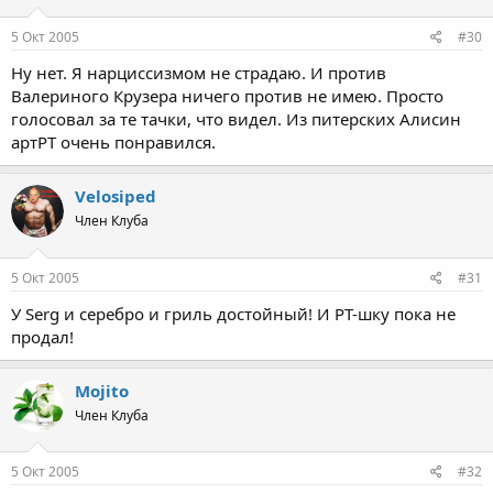
5 Окт 2005
#30
Ну нет. Я нарциссизмом не страдаю. И против
Валериного Крузера ничего против не имею. Просто
голосовал за те тачки, что видел. Из питерских Алисин
артРТ очень понравился.
Velosiped
Член Клуба
5 Окт 2005
#31
У Serg и серебро и гриль достойный! И РТ-шку пока не
продал!
Mojito
Член Клуба
5 Окт 2005
#32