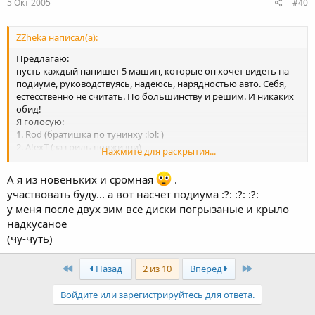
5 Окт 2005
#40
ZZheka написал(а):
Предлагаю:
пусть каждый напишет 5 машин, которые он хочет видеть на
подиуме, руководствуясь, надеюсь, нарядностью авто. Себя,
естесственно не считать. По большинству и решим. И никаких
обид!
Я голосую:
1. Rod (братишка по тунинху :lol: )
2. A!exT (за гриль полжизни)
Нажмите для раскрытия...
3. Mojito (юбка)
4. Velosyped (хромпакет на голубом электрике :shock: )
А я из новеньких и сромная
.
5. Красненький Art-Katy (просто необычно и красиво)
участвовать буду... а вот насчет подиума :?: :?: :?:
у меня после двух зим все диски погрызаные и крыло
надкусаное
(чу-чуть)
First
Last
Назад
2 из 10
Вперёд
Войдите или зарегистрируйтесь для ответа.