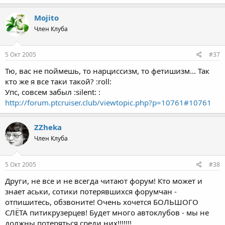
Mojito
Член Клуба
5 Окт 2005
#37
Тю, вас не поймешь, то нарциссизм, то фетишизм... Так
кто же я все таки такой? :roll:
Упс, совсем забыл :silent: :
http://forum.ptcruiser.club/viewtopic.php?p=10761#10761
ZZheka
Член Клуба
5 Окт 2005
#38
Други, не все и не всегда читают форум! Кто может и
знает аськи, сотики потерявшихся форумчан -
отпишитесь, обзвоните! Очень хочется БОЛЬШОГО
СЛЁТА питикрузерцев! Будет много автоклубов - мы не
должны потеряться среди них!!!!!!!