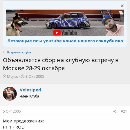
Летающие псы youtube канал нашего соклубника
Встречи клуба
Объявляется сбор на клубную встречу в
Москве 28-29 октября
А
Д
Mojito
3 Окт 2005
в
а
т
т
Velosiped
о
а
Член Клуба
р
н
т
а
е
ч
5 Окт 2005
#21
м
а
ы
л
Мои предложения:
а
РТ 1 - ROD