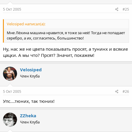
5 Окт 2005
#25
Velosiped написал(а):
Мне Лёхина машина нравится, я тоже за неё! Тогда не попадает
серебро, а их, согласитесь, большинство!
Ну, нас же не цвета показывать просят, а тунинх и всякие
цацки. А мы что? Прсят? Значит, покажем!
Velosiped
Член Клуба
5 Окт 2005
#26
Упс....тюних, так тюних!
ZZheka
Член Клуба