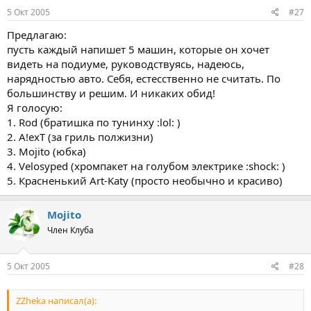
5 Окт 2005
#27
Предлагаю:
пусть каждый напишет 5 машин, которые он хочет
видеть на подиуме, руководствуясь, надеюсь,
нарядностью авто. Себя, естесственно не считать. По
большинству и решим. И никаких обид!
Я голосую:
1. Rod (братишка по тунинху :lol: )
2. A!exT (за гриль полжизни)
3. Mojito (юбка)
4. Velosyped (хромпакет на голубом электрике :shock: )
5. Красненький Art-Katy (просто необычно и красиво)
Mojito
Член Клуба
5 Окт 2005
#28
ZZheka написал(а):