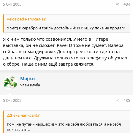
5 Окт 2005
#34
Velosiped написал(а):
У Serg и серебро и гриль достойный! И РТ-шку пока не продал!
Я с ним только что созвонился. У него в Питере
выставка, он не сможет. Pavel D тоже не сумеет. Валера
сейчас в командировке, Доктор греет кости где-то на
дальнем юге, Дружина только что по телефону об узнал
о сборе. Паша с ним ещё завтра свяжется.
Mojito
Член Клуба
5 Окт 2005
#35
ZZheka написал(а):
Ром, не путай - нарциссизм это на себя любоваться, а не себя
показывать.