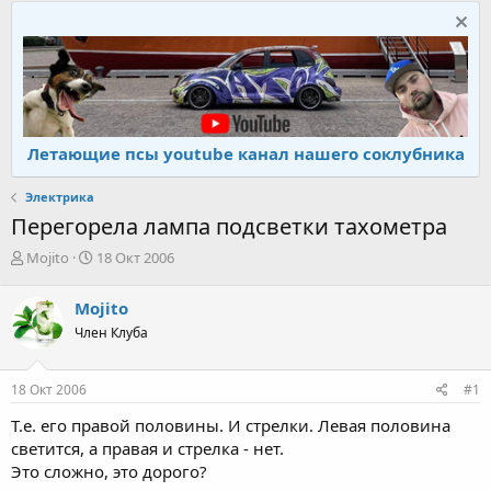
Летающие псы youtube канал нашего соклубника
Электрика
Перегорела лампа подсветки тахометра
А
Д
Mojito
18 Окт 2006
в
а
т
т
Mojito
о
а
Член Клуба
р
н
т
а
е
ч
18 Окт 2006
#1
м
а
ы
л
Т.е. его правой половины. И стрелки. Левая половина
а
светится, а правая и стрелка - нет.
Это сложно, это дорого?