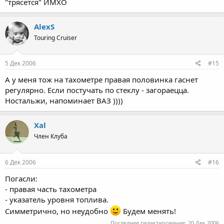
"трясется" ИМХО
AlexS
Touring Cruiser
5 Дек 2006
#15
А у меня тож на тахометре правая половинка гаснет
регулярно. Если постучать по стеклу - загораецца.
Ностальжи, напоминает ВАЗ ))))
Xal
Член Клуба
6 Дек 2006
#16
Погасли:
- правая часть тахометра
- указатель уровня топлива.
Симметрично, но неудобно
Будем менять!
Последнее редактирование:
20 Дек 2006