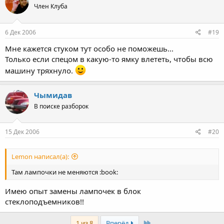
Член Клуба
6 Дек 2006
#19
Мне кажется стуком тут особо не поможешь...
Только если спецом в какую-то ямку влететь, чтобы всю
машину тряхнуло.
Чымидав
В поиске разборок
15 Дек 2006
#20
Lemon написал(а):
Там лампочки не меняются :book:
Имею опыт замены лампочек в блок
стеклоподъемников!!
Last
1 из 8
Вперёд