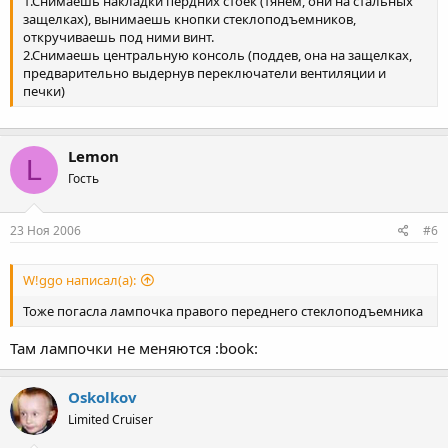
1.Снимаешь накладки пердних стоек (тянем, они на стальных
защелках), вынимаешь кнопки стеклоподъемников,
откручиваешь под ними винт.
2.Снимаешь центральную консоль (поддев, она на защелках,
предварительно выдернув переключатели вентиляции и
печки)
Lemon
L
Гость
23 Ноя 2006
#6
W!ggo написал(а):
Тоже погасла лампочка правого переднего стеклоподъемника
Там лампочки не меняются :book:
Oskolkov
Limited Cruiser