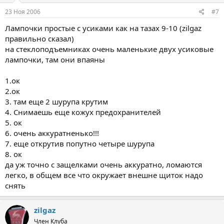
23 Ноя 2006
#7
Лампочки простые с усиками как на тазах 9-10 (zilgaz
правильно сказал)
на стеклоподъемниках очень маленькие двух усиковые
лампочки, там они впаяны
1.ок
2.ок
3. там еще 2 шурупа крутим
4. Снимаешь еще кожух предохранителей
5. ок
6. очень аккуратненько!!!
7. еще открутив попутно четыре шурупа
8. ок
да уж точно с защелками очень аккуратно, ломаются
легко, в общем все что окружает внешне щиток надо
снять
zilgaz
Член Клуба