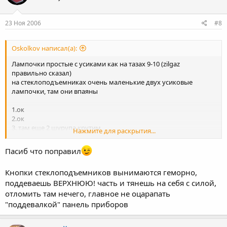
23 Ноя 2006
#8
Oskolkov написал(а):
Лампочки простые с усиками как на тазах 9-10 (zilgaz
правильно сказал)
на стеклоподъемниках очень маленькие двух усиковые
лампочки, там они впаяны
1.ок
2.ок
3. там еще 2 шурупа крутим
Нажмите для раскрытия...
4. Снимаешь еще кожух предохранителей
5. ок
Пасиб что поправил
6. очень аккуратненько!!!
7. еще открутив попутно четыре шурупа
Кнопки стеклоподъемников вынимаются геморно,
8. ок
поддеваешь ВЕРХНЮЮ! часть и тянешь на себя с силой,
да уж точно с защелками очень аккуратно, ломаются легко, в
общем все что окружает внешне щиток надо снять
отломить там нечего, главное не оцарапать
"поддевалкой" панель приборов