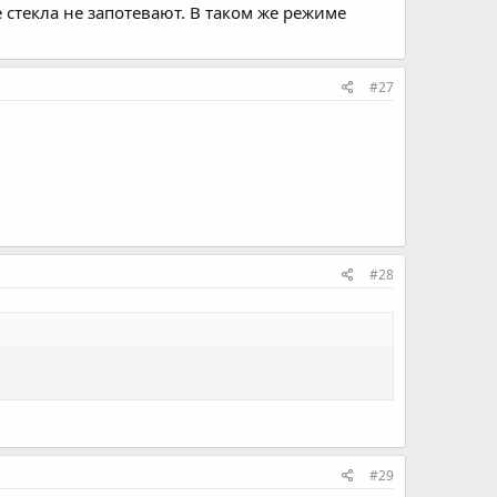
 стекла не запотевают. В таком же режиме
#27
#28
#29