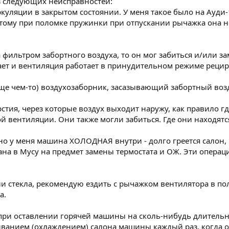
з следующих неисправностей:
ркуляции в закрытом состоянии. У меня такое было на Ауди-
тому при поломке пружинки при отпускании рычажка она не
 фильтром забортного воздуха, то он мог забиться и/или з
ает и вентиляция работает в принудительном режиме рецирк
 еще чем-то) воздухозаборник, засазывающий забортный воз
рстия, через которые воздух выходит наружу, как правило г
ой вентиляции. Они также могли забиться. Где они находятся
чно у меня машина ХОЛОДНАЯ внутри - долго греется салон,
на в Мусу на предмет замены термостата и ОЖ. Эти операци
али стекла, рекомендую ездить с рычажком вентилятора в п
а.
 при оставлении горячей машины на сколь-нибудь длительн
иванием (охлаждением) салона машины каждый раз, когда ос