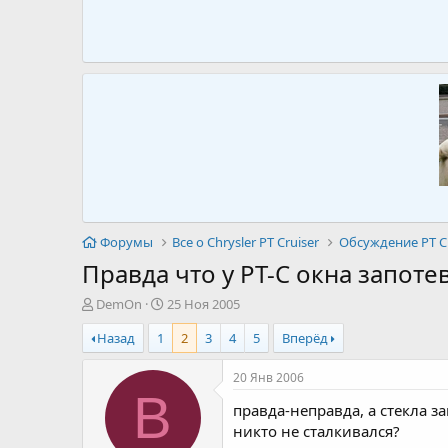
Форумы
Все о Chrysler PT Cruiser
Обсуждение PT Cr
Правда что у РТ-С окна запоте
А
Д
DemOn
25 Ноя 2005
в
а
Назад
1
2
3
4
5
Вперёд
т
т
о
а
р
н
20 Янв 2006
т
а
B
правда-неправда, а стекла за
е
ч
м
а
никто не сталкивался?
ы
л