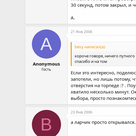
30 секунд, потом закрыл, и 
А.
21 Янв 2006
A
bevy написал(а):
короче говоря, ничего путного 
спасибо и на том
Anonymous
Гость
Если это интересно, поделю
запотели, но лишь потому, 
отверстия на торпеде :? . П
хватило несколько минут. О
выбора, просто познакомтесь
23 Янв 2006
B
а ларчик просто открывался..