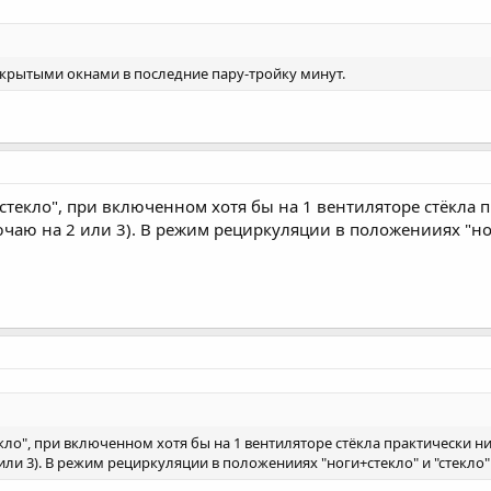
ткрытыми окнами в последние пару-тройку минут.
стекло", при включенном хотя бы на 1 вентиляторе стёкла 
аю на 2 или 3). В режим рециркуляции в положенииях "ноги
кло", при включенном хотя бы на 1 вентиляторе стёкла практически н
ли 3). В режим рециркуляции в положенииях "ноги+стекло" и "стекло" 