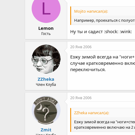
L
Mojito написал(а):
Например, проехаться с полуо
Lemon
Ну ты и садист :shock: :wink:
Гость
20 Янв 2006
Езжу зимой всегда на "ноги+
случае кратковременно включ
переключиться.
ZZheka
Член Клуба
20 Янв 2006
ZZheka написал(а):
Езжу зимой всегда на "ноги+сте
кратковременно включаю на 2 и
Zmit