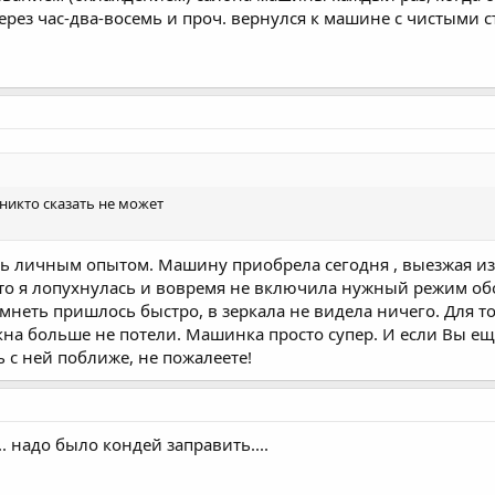
через час-два-восемь и проч. вернулся к машине с чистыми с
никто сказать не может
сь личным опытом. Машину приобрела сегодня , выезжая из 
что я лопухнулась и вовремя не включила нужный режим о
оумнеть пришлось быстро, в зеркала не видела ничего. Для
кна больше не потели. Машинка просто супер. И если Вы е
 с ней поближе, не пожалеете!
. надо было кондей заправить....