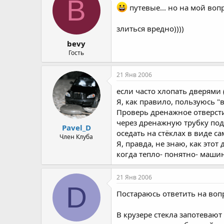
B
путевые... но на мой воп
злиться вредно))))
bevy
Гость
21 Янв 2006
если часто хлопать дверями
Я, как правило, пользуюсь "в
Проверь дренажное отверстия
через дренажную трубку под 
Pavel_D
оседать на стёклах в виде са
Член Клуба
Я, правда, не знаю, как этот 
когда тепло- понятно- машин
21 Янв 2006
D
Постараюсь ответить на вопр
В крузере стекла запотевают