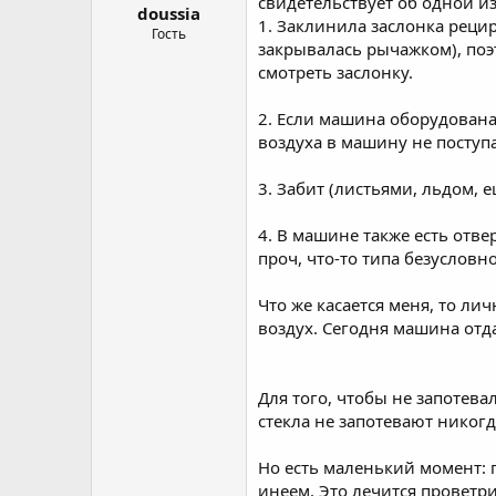
свидетельствует об одной и
doussia
1. Заклинила заслонка реци
Гость
закрывалась рычажком), поэ
смотреть заслонку.
2. Если машина оборудована
воздуха в машину не поступ
3. Забит (листьями, льдом,
4. В машине также есть отве
проч, что-то типа безусловн
Что же касается меня, то ли
воздух. Сегодня машина отда
Для того, чтобы не запотев
стекла не запотевают никогд
Но есть маленький момент:
инеем. Это лечится проветр