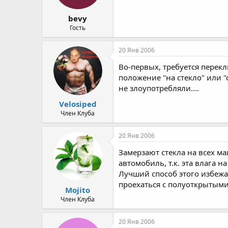
а
bevy
Гость
20 Янв 2006
Во-первых, требуется перек
положение "на стекло" или "
не злоупотребляли....
Velosiped
Член Клуба
20 Янв 2006
Замерзают стекла на всех ма
автомобиль, т.к. эта влага 
Лучший способ этого избежа
проехаться с полуоткрытыми
Mojito
Член Клуба
20 Янв 2006