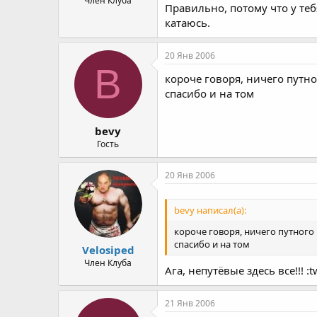
Член Клуба
Правильно, потому что у теб
катаюсь.
20 Янв 2006
B
короче говоря, ничего путно
спасибо и на том
bevy
Гость
20 Янв 2006
bevy написал(а):
короче говоря, ничего путного 
спасибо и на том
Velosiped
Член Клуба
Ага, непутёвые здесь все!!! :tw
21 Янв 2006