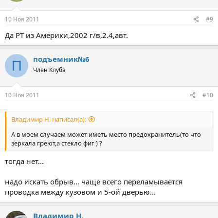
10 Ноя 2011
#9
Да РТ из Америки,2002 г/в,2.4,авт.
подъемник№6
П
Член Клуба
10 Ноя 2011
#10
Владимир Н. написал(а):
А в моем случаем может иметь место предохранитель(то что
зеркала греют,а стекло фиг ) ?
тогда нет...
надо искать обрыв... чаще всего переламывается
проводка между кузовом и 5-ой дверью...
Владимир Н.