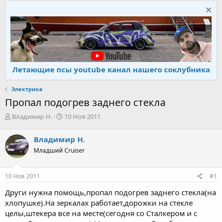
Летающие псы youtube канал нашего соклубника
Электрика
Пропал подогрев заднего стекла
А
Д
Владимир Н.
10 Ноя 2011
в
а
т
т
Владимир Н.
о
а
Младший Cruiser
р
н
т
а
е
ч
10 Ноя 2011
#1
м
а
ы
л
Други нужна помощь,пропал подогрев заднего стекла(на
а
хлопушке).На зеркалах работает,дорожки на стекле
целы,штекера все на месте(сегодня со Сталкером и с