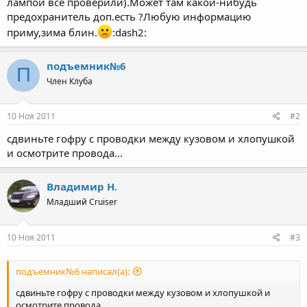
лампой все проверили).Может там какой-нибудь
предохранитель доп.есть ?Любую информацию
приму,зима блин.
:dash2:
подъемник№6
П
Член Клуба
10 Ноя 2011
#2
сдвиньте гофру с проводки между кузовом и хлопушкой
и осмотрите провода...
Владимир Н.
Младший Cruiser
10 Ноя 2011
#3
подъемник№6 написал(а):
сдвиньте гофру с проводки между кузовом и хлопушкой и
осмотрите провода...