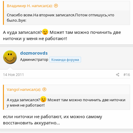
Владимир Н. написал(а):
Спасибо всем.На вторник записался.Потом отпишусь,что
было.:bye:
А куда записался?
Может там можно починить две
ниточки у меня не работают!
dozmorovds
Администратор
Команда форума
14 Ноя 2011
#16
Vangol написал(а):
А куда записался?
Может там можно починить две ниточки
у меня не работают!
если ниточки не работают, их можно самому
восстановить аккуратно...