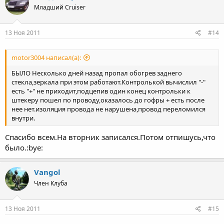
Младший Cruiser
13 Ноя 2011
#14
motor3004 написал(а):
БЫЛО Несколько дней назад пропал обогрев заднего
стекла,зеркала при этом работают.Контролькой вычислил "-"
есть "+" не приходит,подцепив один конец контрольки к
штекеру пошел по проводу,оказалось до гофры + есть после
нее нет.изоляция провода не нарушена,провод переломился
внутри.
Спасибо всем.На вторник записался.Потом отпишусь,что
было.:bye:
Vangol
Член Клуба
13 Ноя 2011
#15