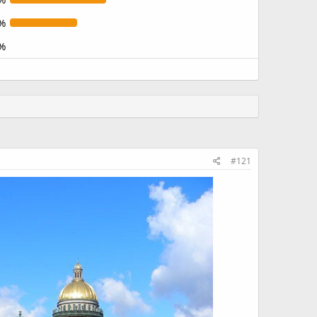
%
%
#121