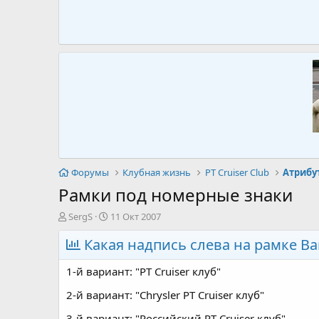
Форумы
Клубная жизнь
PT Cruiser Club
Атрибу
Рамки под номерные знаки
А
Д
SergS
11 Окт 2007
в
а
т
Какая надпись слева на рамке В
т
о
а
р
н
1-й вариант: "PT Cruiser клуб"
т
а
е
ч
2-й вариант: "Chrysler PT Cruiser клуб"
м
а
3-й вариант: "Российский PT Cruiser клуб"
ы
л