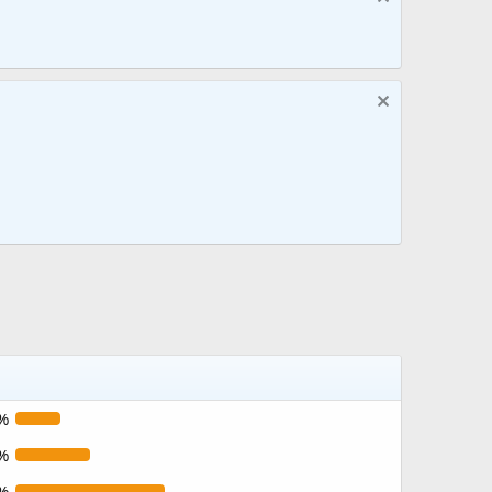
%
%
%