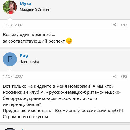
Myxa
Младший Cruiser
17 Окт 2007
#92
Возьму один комплект...
за соответствующий респект
Pug
P
Член Клуба
17 Окт 2007
#93
Вот только не кидайте в меня номерами. А мы кто?
Российский клуб РТ - русско-немецко-британо-чешско-
белоруско-украинко-армянско-латвийского
интернационала?
Предлагаю именовать - Всемирный российский клуб РТ.
Скромно и со вкусом.