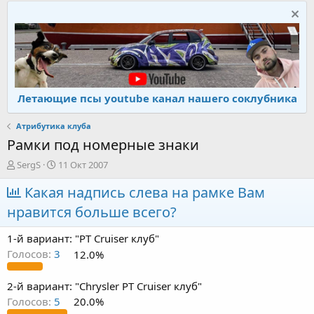
Летающие псы youtube канал нашего соклубника
Атрибутика клуба
Рамки под номерные знаки
А
Д
SergS
11 Окт 2007
в
а
т
Какая надпись слева на рамке Вам
т
о
а
нравится больше всего?
р
н
т
а
1-й вариант: "PT Cruiser клуб"
е
ч
м
а
Голосов:
3
12.0%
ы
л
а
2-й вариант: "Chrysler PT Cruiser клуб"
Голосов:
5
20.0%