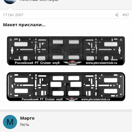
17 Окт 2007
#97
Макет прислали...
Марго
М
Гость