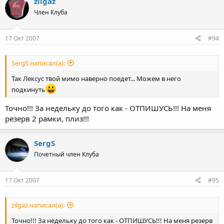
zilgaz
Член Клуба
17 Окт 2007
#94
SergS написал(а):
Так Лексус твой мимо наверно поедет... Можем в него
подкинуть
Точно!!! За недельку до того как - ОТПИШУСЬ!!! На меня
резерв 2 рамки, плиз!!!
SergS
Почетный член Клуба
17 Окт 2007
#95
zilgaz написал(а):
Точно!!! За недельку до того как - ОТПИШУСЬ!!! На меня резерв