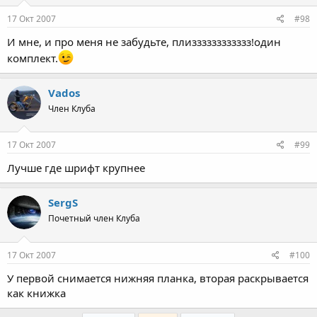
17 Окт 2007
#98
И мне, и про меня не забудьте, плизззззззззззз!один
комплект.
Vados
Член Клуба
17 Окт 2007
#99
Лучше где шрифт крупнее
SergS
Почетный член Клуба
17 Окт 2007
#100
У первой снимается нижняя планка, вторая раскрывается
как книжка