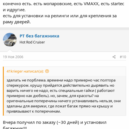
конечно есть. есть мопаровские, есть VMAXX, есть startec
и идругие.
есть для установки на релинги или для крепления за
раму дверей.
PT без багажника
Hot Rod Cruiser
19 Ноя 2006
#10
41krieger написал(а):
зделать не порблема. времени надо примерно час полтора
сперекуром. крушу прийдется действительно дырявить но
варить ничего не надо, есть специальные гайки ( работают
примерно как дюбель). но, зачем, для красоты? на
оригенальные поперечины ничего устанавливать нельзя, они
зделаны для америки, где ложат багаж прямо на крышу и
привязывают к поперечинам.
Вчера получил по заказу (~30 дней) и установил
багажник!!!