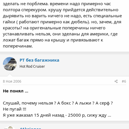
зделать не порблема. времени надо примерно час
полтора сперекуром. крушу прийдется действительно
дырявить но варить ничего не надо, есть специальные
гайки ( работают примерно как дюбель). но, зачем, для
красоты? на оригенальные поперечины ничего
устанавливать нельзя, они зделаны для америки, где
ложат багаж прямо на крышу и привязывают к
поперечинам.
PT без багажника
Hot Rod Cruiser
8 Ноя 2006
#6
Не понял ...
Слушай, почему нельзя ? А бокс ? А лыжи ? А серф ?
Не пугай !!!
Я уже жаказал 15 дней назад - 25000 р, сижу жду ...
41krieger