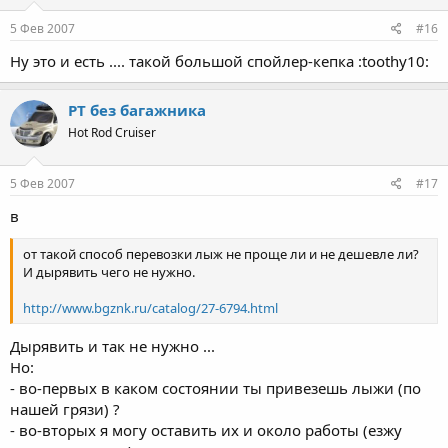
5 Фев 2007
#16
Ну это и есть .... такой большой спойлер-кепка :toothy10:
PT без багажника
Hot Rod Cruiser
5 Фев 2007
#17
в
от такой способ перевозки лыж не проще ли и не дешевле ли?
И дырявить чего не нужно.
http://www.bgznk.ru/catalog/27-6794.html
Дырявить и так не нужно ...
Но:
- во-первых в каком состоянии ты привезешь лыжи (по
нашей грязи) ?
- во-вторых я могу оставить их и около работы (езжу