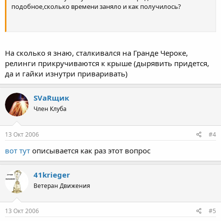
подобное,сколько времени заняло и как получилось?
На сколько я знаю, сталкивался на Гранде Чероке,
релинги прикручиваются к крыше (дырявить придется,
да и гайки изнутри приваривать)
SVаRщик
Член Клуба
13 Окт 2006
#4
вот тут
описывается как раз этот вопрос
41krieger
Ветеран Движения
13 Окт 2006
#5