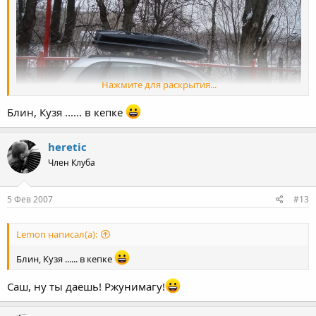
Нажмите для раскрытия...
Блин, Кузя ...... в кепке
heretic
Член Клуба
5 Фев 2007
#13
Lemon написал(а):
Блин, Кузя ...... в кепке
Саш, ну ты даешь! Ржунимагу!