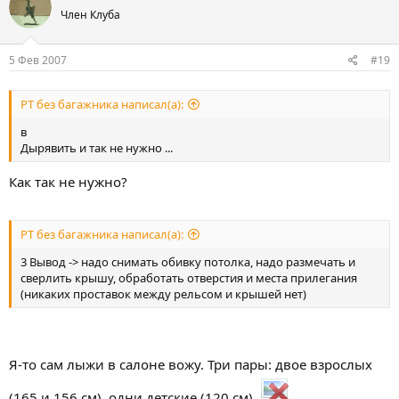
Член Клуба
5 Фев 2007
#19
PT без багажника написал(а):
в
Дырявить и так не нужно ...
Как так не нужно?
PT без багажника написал(а):
3 Вывод -> надо снимать обивку потолка, надо размечать и
сверлить крышу, обработать отверстия и места прилегания
(никаких проставок между рельсом и крышей нет)
Я-то сам лыжи в салоне вожу. Три пары: двое взрослых
(165 и 156 см), одни детские (120 см).