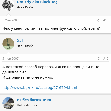
Dmitriy aka BlackDog
Член Клуба
5 Фев 2007
#14
Неа, у меня релинг выполняет функцию спойлера. )))
Xal
Член Клуба
5 Фев 2007
#15
А вот такой способ перевозки лыж не проще ли и не
дешевле ли?
И дырявить чего не нужно.
http://www.bgznk.ru/catalog/27-6794.html
PT без багажника
Hot Rod Cruiser