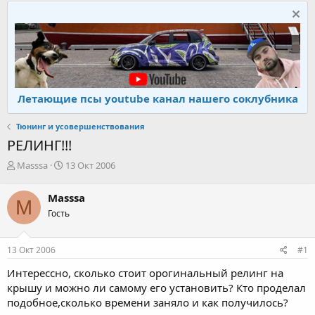
Летающие псы youtube канал нашего соклубника
Тюнинг и усовершенствования
РЕЛИНГ!!!
А
Д
Masssa
13 Окт 2006
в
а
т
т
Masssa
M
о
а
Гость
р
н
т
а
е
ч
13 Окт 2006
#1
м
а
ы
л
Интерессно, сколько стоит орогинальный релинг на
а
крышу и можно ли самому его установить? Кто проделал
подобное,сколько времени заняло и как получилось?