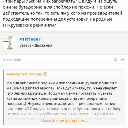
- три пары лыж на них закреплять? С виду и на ощупь
они на бутафорию а-ля спойлер не похожи. Но если
действительно так, то есть ли у кого из производителей
подходящие поперечины для установки на родные
ПТКрузевские рейлинги?
41krieger
Ветеран Движения
9 Ноя 2006
#9
Алексей написал(а):
У меня рейлинги с родными поперечными дугами пришли с
машиной (Limited европа). Пока дуги сняты, т.к. жена уверяет,
что без них красивше. Но думал к зиме поставить и узнать,
какие из лыжных креплений можно на эти поперечины
поставить? Неужели нельзя даже две - три пары лыж на них
закреплять? С виду и на ощупь они на бутафорию а-ля спойлер
не похожи. Но если действительно так, то есть ли у кого из
производителей подходящие поперечины для установки на
Нажмите для раскрытия...
родные ПТКрузевские рейлинги?