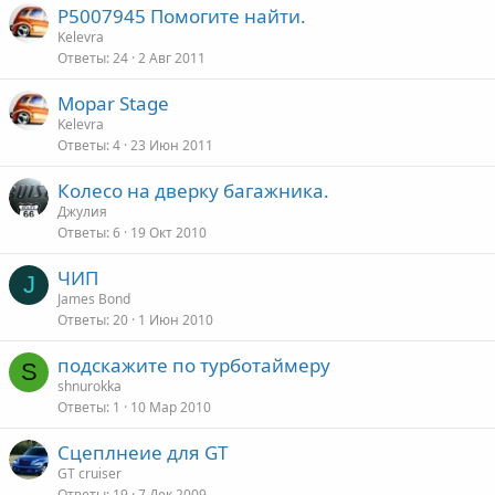
P5007945 Помогите найти.
Kelevra
Ответы
24
2 Авг 2011
Mopar Stage
Kelevra
Ответы
4
23 Июн 2011
Колесо на дверку багажника.
Джулия
Ответы
6
19 Окт 2010
ЧИП
J
James Bond
Ответы
20
1 Июн 2010
подскажите по турботаймеру
S
shnurokka
Ответы
1
10 Мар 2010
Сцеплнеие для GT
GT cruiser
Ответы
19
7 Дек 2009