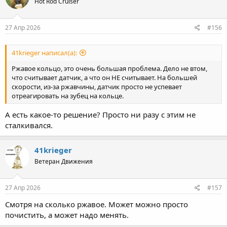
Hot Rod Cruiser
и
и
:
27 Апр 2026
#156
41krieger написал(а):
Ржавое кольцо, это очень большая проблема. Дело не втом,
что считывает датчик, а что он НЕ считывает. На большей
скорости, из-за ржавчины, датчик просто не успевает
отреагировать на зубец на кольце.
А есть какое-то решение? Просто ни разу с этим не
сталкивался.
41krieger
Ветеран Движения
27 Апр 2026
#157
Смотря на сколько ржавое. Может можно просто
почистить, а может надо менять.