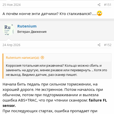
:
25 Ноя 2024
#151
А почём нонче энти датчики? Кто сталкивался?.....
Rutenium
Ветеран Движения
24 Апр 2026
#152
Rutenium написал(а):
Коррозия тотальная или ржавчина? Кольцо можно сбить и
заменить на другую, менее ржавое или перевернуть .. Хотя это
не выход. Видимо датчик, раз сканер пишет.
Начала бить педаль при сильном торможении, на
хорошей дороге. Не экстренное. Потом началось при
обычном, потом при подтормаживании и вылезла
ошибка ABS+TRAC, что при чтении сканером:
failure FL
sensor.
При последующих стартах, ошибка пропадает при