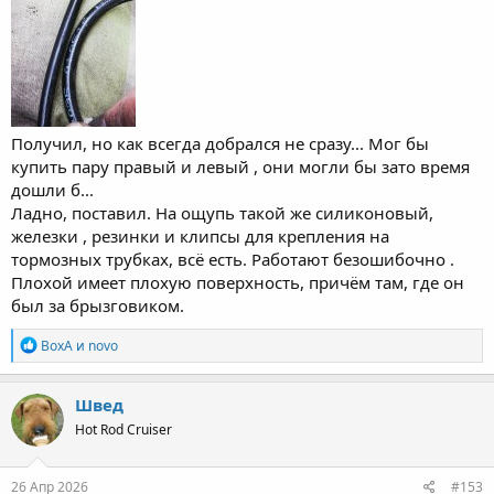
Получил, но как всегда добрался не сразу... Мог бы
купить пару правый и левый , они могли бы зато время
дошли б...
Ладно, поставил. На ощупь такой же силиконовый,
железки , резинки и клипсы для крепления на
тормозных трубках, всё есть. Работают безошибочно .
Плохой имеет плохую поверхность, причём там, где он
был за брызговиком.
Р
ВохА
и
novo
е
а
к
Швед
ц
Hot Rod Cruiser
и
и
:
26 Апр 2026
#153