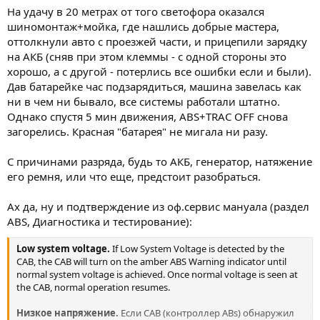
На удачу в 20 метрах от того светофора оказался
2. После того, как аккумуляторная батарея зарядилась,
необходимо поставить предохранитель ABS-системы на место.
шиномонтаж+мойка, где нашлись добрые мастера,
При запуске двигателя и установленном предохранителе ABS-
оттолкнули авто с проезжей части, и прицепили зарядку
системы, лампочка на панели приборов не светится.
на АКБ (сняв при этом клеммы - с одной стороны это
хорошо, а с другой - потерлись все ошибки если и были).
Дав батарейке час подзарядиться, машина завелась как
ни в чем ни бывало, все системы работали штатно.
Однако спустя 5 мин движения, ABS+TRAC OFF снова
загорелись. Красная "батарея" не мигала ни разу.
С причинами разряда, будь то АКБ, генератор, натяжение
его ремня, или что еще, предстоит разобраться.
Ах да, ну и подтверждение из оф.сервис мануала (раздел
ABS, Диагностика и тестирование):
Low system voltage.
If Low System Voltage is detected by the
CAB, the CAB will turn on the amber ABS Warning indicator until
normal system voltage is achieved. Once normal voltage is seen at
the CAB, normal operation resumes.
Низкое напряжение.
Если CAB (контроллер ABs) обнаружил