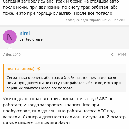
Сегодня загорелись абс, трак и брэйк на стоящем авто
после ночи, при движении по снегу трак работал, абс
тоже, и это при горящих лампах! После все погасло...
Последнее редактирование:
20 Ноя 2016
niral
N
Limited Cruiser
7 Дек 2016
#144
niral написал(а):
Сегодня загорелись абс, трак и брэйк на стоящем авто после
ночи, при движении по снегу трак работал, абс тоже, и это при
горящих лампах! После все погасло...
Уже неделю горят все три лампы - не гаснут! АБС не
работает, иногда загорается надпись trac при
пробуксовке, иногда слышно работу насоса АБС под
капотом. Сканер у диагноста сломан, визуальный осмотр
на яме ничего не выявил:dash2: