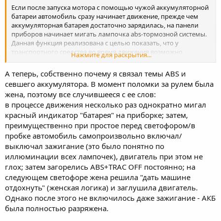
Если после запуска мотора с помощью чужой аккумуляторной
батареи автомобиль сразу начинает движение, прежде чем
аккумуляторная батарея достаточно зарядилась, на панели
приборов начинает мигать лампочка abs-тормозной системы.
Данная функция реализована с целью показать, что у
транспортного средства во время движения возможно
Нажмите для раскрытия...
отключение ABS. Это следует понимать только как
недостаточное напряжение аккумуляторной батареи и не
А теперь, собственно почему я связал темы ABS и
является дефектом тормозной системы.
севшего аккумулятора. В момент поломки за рулем была
жена, поэтому все случившееся с ее слов:
Для нормализации работы ABS системы, необходимо оставить
в процессе движения несколько раз однократно мигал
некоторое время двигатель работающим на холостом ходу
для зарядки аккумуляторной батареи. Если это не возможно
красный индикатор "батарея" на приборке; затем,
из-за недостатка времени, то дополнительный заряд
преимущественно при простое перед светофором/в
аккумуляторной батареи можно получить, если удалить
пробке автомобиль самопроизвольно включал/
предохранитель abs-системы. После этого на автомобиле
выключал зажигание (это было понятно по
можно начинать движение.
иллюминации всех лампочек), двигатель при этом не
глох; затем загорелись ABS+TRAC OFF постоянно; на
Следует помнить следующее:
следующем светофоре жена решила "дать машине
1. При отключении предохранителя лампочка abs-тормозной
отдохнуть" (женская логика) и заглушила двигатель.
системы на панели приборов остается включенной, при этом
Однако после этого не включилось даже зажигание - АКБ
ABS не работает. Тормозная система при этом работает в
была полностью разряжена.
обычном режиме.