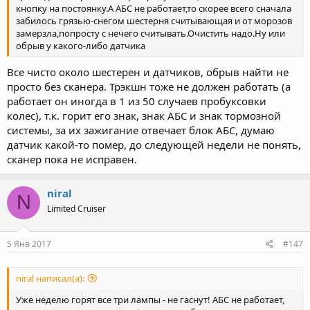
кнопку на постоянку.А АБС не работает,то скорее всего сначала
забилось грязью-снегом шестерня считывающая и от морозов
замерзла,попросту с нечего считывать.Очистить надо.Ну или
обрыв у какого-либо датчика
Все чисто около шестерен и датчиков, обрыв найти не
просто без сканера. Трэкшн тоже не должен работать (а
работает он иногда в 1 из 50 случаев пробуксовки
колес), т.к. горит его знак, знак АБС и знак тормозной
системы, за их зажигание отвечает блок АБС, думаю
датчик какой-то помер, до следующей недели не понять,
сканер пока не исправен.
niral
N
Limited Cruiser
5 Янв 2017
#147
niral написал(а):
Уже неделю горят все три лампы - не гаснут! АБС не работает,