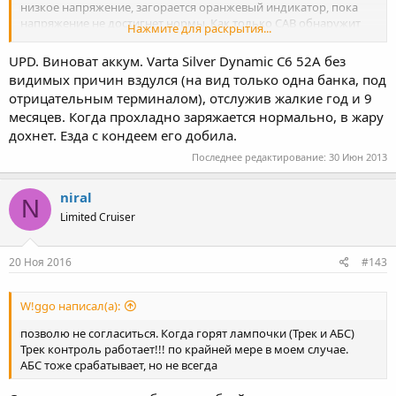
низкое напряжение, загорается оранжевый индикатор, пока
напряжение не достигнет нормы. Как только CAB обнаружит
Нажмите для раскрытия...
нормальное напряжение, он продолжит работу
UPD. Виноват аккум. Varta Silver Dynamic C6 52А без
видимых причин вздулся (на вид только одна банка, под
отрицательным терминалом), отслужив жалкие год и 9
месяцев. Когда прохладно заряжается нормально, в жару
дохнет. Езда с кондеем его добила.
Последнее редактирование:
30 Июн 2013
niral
N
Limited Cruiser
20 Ноя 2016
#143
W!ggo написал(а):
позволю не согласиться. Когда горят лампочки (Трек и АБС)
Трек контроль работает!!! по крайней мере в моем случае.
АБС тоже срабатывает, но не всегда