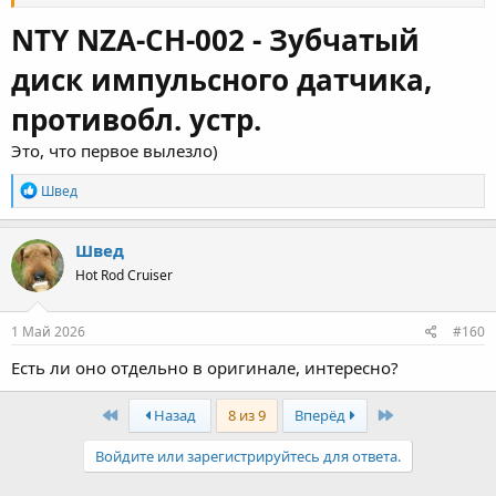
NTY NZA-CH-002 - Зубчатый
диск импульсного датчика,
противобл. устр.
Это, что первое вылезло)
Р
Швед
е
а
к
Швед
ц
Hot Rod Cruiser
и
и
:
1 Май 2026
#160
Есть ли оно отдельно в оригинале, интересно?
First
Last
Назад
8 из 9
Вперёд
Войдите или зарегистрируйтесь для ответа.