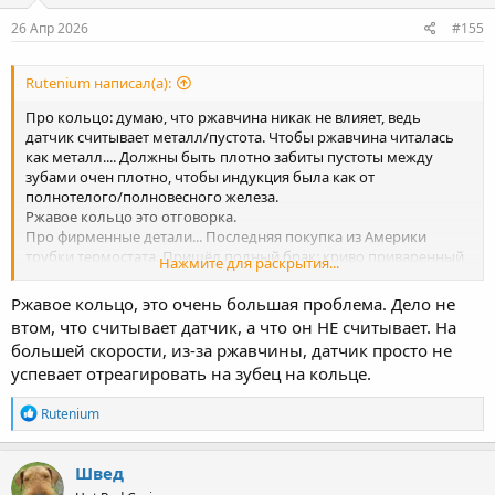
26 Апр 2026
#155
Rutenium написал(а):
Про кольцо: думаю, что ржавчина никак не влияет, ведь
датчик считывает металл/пустота. Чтобы ржавчина читалась
как металл.... Должны быть плотно забиты пустоты между
зубами очен плотно, чтобы индукция была как от
полнотелого/полновесного железа.
Ржавое кольцо это отговорка.
Про фирменные детали... Последняя покупка из Америки
трубки термостата. Пришёл полный брак: криво приваренный
Нажмите для раскрытия...
кронштейн и накатка для удержания резинового кольца чуть
торчит, и не держит его.. Нам всё дерьмо сплавляют (
Ржавое кольцо, это очень большая проблема. Дело не
втом, что считывает датчик, а что он НЕ считывает. На
большей скорости, из-за ржавчины, датчик просто не
успевает отреагировать на зубец на кольце.
Р
Rutenium
е
а
к
Швед
ц