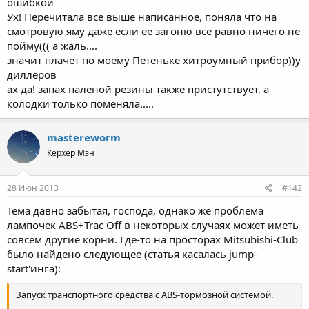
ошибкой
Ух! Перечитала все выше написанное, поняла что на
смотровую яму даже если ее загоню все равно ничего не
пойму((( а жаль....
значит плачет по моему Петеньке хитроумный прибор))у
диллеров
ах да! запах паленой резины также пристутствует, а
колодки только поменяла.....
mastereworm
Кёрхер Мэн
28 Июн 2013
#142
Тема давно забытая, господа, однако же проблема
лампочек ABS+Trac Off в некоторых случаях может иметь
совсем другие корни. Где-то на просторах Mitsubishi-Club
было найдено следующее (статья касалась jump-
start'инга):
Запуск транспортного средства с ABS-тормозной системой.