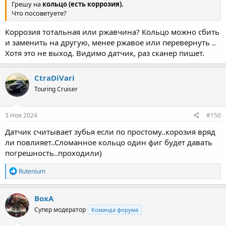
Грешу на
кольцо (есть коррозия).
Что посоветуете?
Коррозия тотальная или ржавчина? Кольцо можно сбить
и заменить на другую, менее ржавое или перевернуть ..
Хотя это не выход. Видимо датчик, раз сканер пишет.
CtraDiVari
Touring Cruiser
3 Ноя 2024
#150
Датчик считывает зубья если по простому..корозия вряд
ли повлияет..Сломанное кольцо один фиг будет давать
погрешность..проходили)
Р
Rutenium
е
а
к
ВохА
ц
Супер модератор
Команда форума
и
и