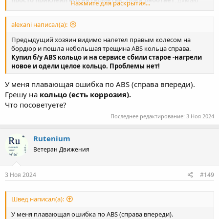
просто приклеил его на герметик. Пока работает
, думаю
Нажмите для раскрытия...
что и дальше будет работать. Ну а если не в кольце трабл, то
скорее всего надо менять сам датчик, остается тока
alexani написал(а):
определить какого колеса....
Предыдущий хозяин видимо налетел правым колесом на
бордюр и пошла небольшая трещина ABS кольца справа.
Купил б/у ABS кольцо и на сервисе сбили старое -нагрели
новое и одели целое кольцо. Проблемы нет!
У меня плавающая ошибка по ABS (справа впереди).
Грешу на
кольцо (есть коррозия).
Что посоветуете?
Последнее редактирование:
3 Ноя 2024
Rutenium
Ветеран Движения
3 Ноя 2024
#149
Швед написал(а):
У меня плавающая ошибка по ABS (справа впереди).