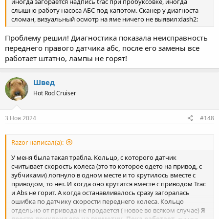
иногда загорается надпись trac при пробуксовке, иногда
слышно работу насоса АБС под капотом. Сканер у диагноста
сломан, визуальный осмотр на яме ничего не выявил:dash2:
Проблему решил! Диагностика показала неисправность
переднего правого датчика абс, после его замены все
работает штатно, лампы не горят!
Швед
Hot Rod Cruiser
3 Ноя 2024
#148
Razor написал(а):
У меня была такая трабла. Кольцо, с которого датчик
считывает скорость колеса (это то которое одето на привод, с
зубчиками) лопнуло в одном месте и то крутилось вместе с
приводом, то нет. И когда оно крутится вместе с приводом Trac
и Аbs не горит. А когда останавливалось сразу загоралась
ошибка по датчику скорости переднего колеса. Кольцо
отдельно от привода не продается ( новое во всяком случае)
Я