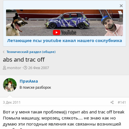
Летающие псы youtube канал нашего соклубника
Технический раздел (общее)
abs and trac off
А
Д
monitor
26 Фев 2007
в
а
т
т
ПриАма
о
а
В поиске разборок
р
н
т
а
е
ч
3 Дек 2011
#141
м
а
ы
л
Вот и у меня такая проблема)) горит abs and trac off break
а
Помыла машишу, морозец, слякоть.... не знаю как но
думаю эти погодные явления как связанны возникшей